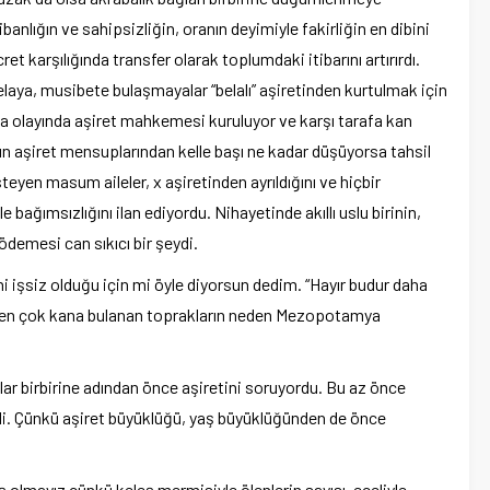
nlığın ve sahipsizliğin, oranın deyimiyle fakirliğin en dibini
ret karşılığında transfer olarak toplumdaki itibarını artırırdı.
elaya, musibete bulaşmayalar “belalı” aşiretinden kurtulmak için
kırma olayında aşiret mahkemesi kuruluyor ve karşı tarafa kan
n aşiret mensuplarından kelle başı ne kadar düşüyorsa tahsil
eyen masum aileler, x aşiretinden ayrıldığını ve hiçbir
bağımsızlığını ilan ediyordu. Nihayetinde akıllı uslu birinin,
demesi can sıkıcı bir şeydi.
ni işsiz olduğu için mi öyle diyorsun dedim. “Hayır budur daha
da en çok kana bulanan toprakların neden Mezopotamya
ar birbirine adından önce aşiretini soruyordu. Bu az önce
ydi. Çünkü aşiret büyüklüğü, yaş büyüklüğünden de önce
ş olmayız çünkü keleş mermisiyle ölenlerin sayısı, eceliyle