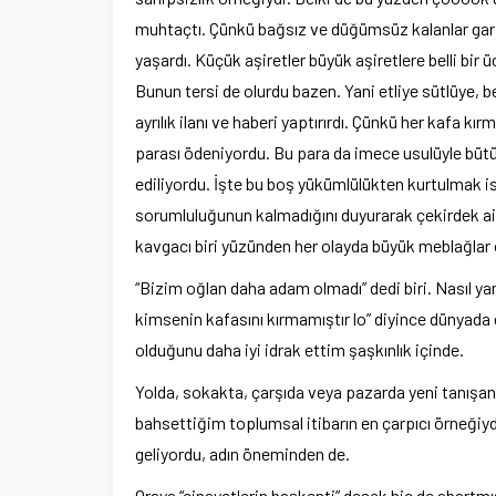
muhtaçtı. Çünkü bağsız ve düğümsüz kalanlar gariba
yaşardı. Küçük aşiretler büyük aşiretlere belli bir üc
Bunun tersi de olurdu bazen. Yani etliye sütlüye, b
ayrılık ilanı ve haberi yaptırırdı. Çünkü her kafa 
parası ödeniyordu. Bu para da imece usulüyle bütü
ediliyordu. İşte bu boş yükümlülükten kurtulmak ist
sorumluluğunun kalmadığını duyurarak çekirdek aile 
kavgacı biri yüzünden her olayda büyük meblağlar ö
“Bizim oğlan daha adam olmadı” dedi biri. Nasıl ya
kimsenin kafasını kırmamıştır lo” diyince dünya
olduğunu daha iyi idrak ettim şaşkınlık içinde.
Yolda, sokakta, çarşıda veya pazarda yeni tanışanl
bahsettiğim toplumsal itibarın en çarpıcı örneği
geliyordu, adın öneminden de.
Oraya “cinayetlerin başkenti” desek hiç de abartmı