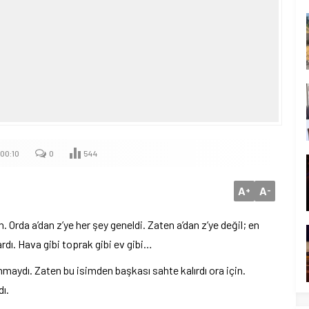
00:10
0
544
A
A
+
-
nın. Orda a’dan z’ye her şey geneldi. Zaten a’dan z’ye değil; en
ardı. Hava gibi toprak gibi ev gibi…
mmaydı. Zaten bu isimden başkası sahte kalırdı ora için.
dı.