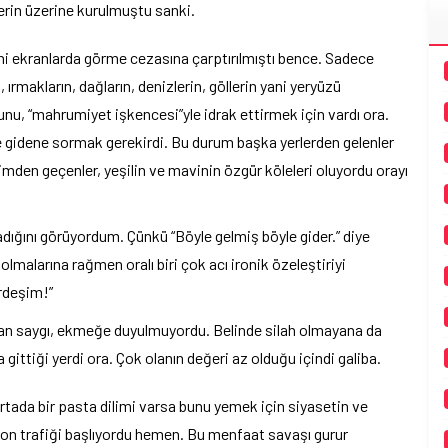
llerin üzerine kurulmuştu sanki.
ni ekranlarda görme cezasına çarptırılmıştı bence. Sadece
rmakların, dağların, denizlerin, göllerin yani yeryüzü
unu, “mahrumiyet işkencesi”yle idrak ettirmek için vardı ora.
 gidene sormak gerekirdi. Bu durum başka yerlerden gelenler
timden geçenler, yeşilin ve mavinin özgür köleleri oluyordu orayı
madığını görüyordum. Çünkü “Böyle gelmiş böyle gider.” diye
e olmalarına rağmen oralı biri çok acı ironik özeleştiriyi
rdeşim!”
ulan saygı, ekmeğe duyulmuyordu. Belinde silah olmayana da
ittiği yerdi ora. Çok olanın değeri az olduğu içindi galiba.
 Ortada bir pasta dilimi varsa bunu yemek için siyasetin ve
fon trafiği başlıyordu hemen. Bu menfaat savaşı gurur