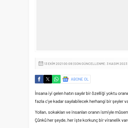
13 EKIM 2021 00:09 | SON GÜNCELLENME: 3 KASIM 2023 
ABONE OL
İnsana iyi gelen hatırı sayılır bir özelliği yoktu ora
fazla c’ye kadar sayılabilecek herhangi bir şeyler v
Yolları, sokakları ve insanları oranın ismiyle müse
Çünkü her şeyde, her işte korkunç bir viranelik var