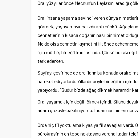
Ora, yüzyıllar önce Mecnun’un Leyla’sını aradığı çö
Ora, insana yaşama sevinci veren dünya nimetleri
görmek, yaşayamayınca ızdıraptı çünkü. Ağaçların, ı
cennetlerinin kısaca doğanın nasıl bir nimet olduğ
Ne de olsa cennetin kıymetini ilk önce cehenneme
için müthiş bir eğitimdi aslında. Çünkü bu sıkı eği
terk ederken.
Sayfayı çevirince de oralı’ların bu konuda oralı ol
hareket ediyorlardı. Yıllardır böyle bir eğitim içind
yapıyordu: “Budur bizde ağaç dikmek haramdır ka
Ora, yaşamak için değil; ölmek içindi. Silaha duy
adam gözüyle bakılmıyordu. İnsan canının en ucuza g
Orda hiç fil yoktu ama kıyasıya fil savaşları vardı.
bürokrasinin en tepe noktasına varana kadar tele