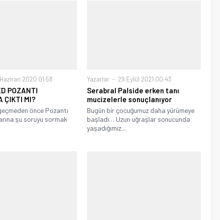
Haziran 2020 01:58
Yazarlar
29 Eylül 2021 00:43
ED POZANTI
Serabral Palside erken tanı
 ÇIKTI MI?
mucizelerle sonuçlanıyor
geçmeden önce Pozantı
Bugün bir çocuğumuz daha yürümeye
arına şu soruyu sormak
başladı… Uzun uğraşlar sonucunda
yaşadığımız...