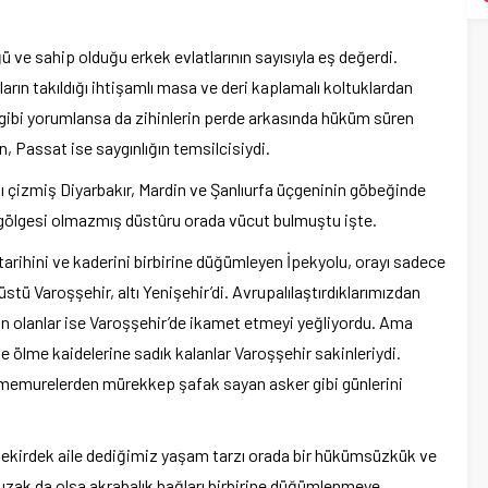
ü ve sahip olduğu erkek evlatlarının sayısıyla eş değerdi.
arın takıldığı ihtişamlı masa ve deri kaplamalı koltuklardan
ı gibi yorumlansa da zihinlerin perde arkasında hüküm süren
Passat ise saygınlığın temsilcisiydi.
ı çizmiş Diyarbakır, Mardin ve Şanlıurfa üçgeninin göbeğinde
n gölgesi olmazmış düstûru orada vücut bulmuştu işte.
 tarihini ve kaderini birbirine düğümleyen İpekyolu, orayı sadece
üstü Varoşşehir, altı Yenişehir’di. Avrupalılaştırdıklarımızdan
dan olanlar ise Varoşşehir’de ikamet etmeyi yeğliyordu. Ama
 ölme kaidelerine sadık kalanlar Varoşşehir sakinleriydi.
 memurelerden mürekkep şafak sayan asker gibi günlerini
 Çekirdek aile dediğimiz yaşam tarzı orada bir hükümsüzkük ve
uzak da olsa akrabalık bağları birbirine düğümlenmeye