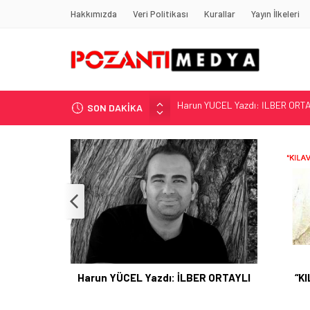
Hakkımızda
Veri Politikası
Kurallar
Yayın İlkeleri
SON DAKİKA
“KILAVUZ HATİCE’NİN MEZARI NE
Adana’nın Gizli Cenneti Pozantı 
Yılmaz Soğutma’dan Buzdolabı U
Gaziantep, Mersin ve Adana’da
Harun YÜCEL Yazdı: İLBER ORTA
“K
Harun YÜCEL Yazdı: İLBER ORTAYLI