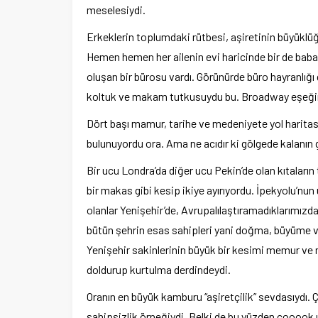
meselesiydi.
Erkeklerin toplumdaki rütbesi, aşiretinin büyüklüğ
Hemen hemen her ailenin evi haricinde bir de babal
oluşan bir bürosu vardı. Görünürde büro hayranlığ
koltuk ve makam tutkusuydu bu. Broadway eşeğin, 
Dört başı mamur, tarihe ve medeniyete yol haritas
bulunuyordu ora. Ama ne acıdır ki gölgede kalanı
Bir ucu Londra’da diğer ucu Pekin’de olan kıtaların
bir makas gibi kesip ikiye ayırıyordu. İpekyolu’nun 
olanlar Yenişehir’de, Avrupalılaştıramadıklarımız
bütün şehrin esas sahipleri yani doğma, büyüme ve
Yenişehir sakinlerinin büyük bir kesimi memur ve
doldurup kurtulma derdindeydi.
Oranın en büyük kamburu “aşiretçilik” sevdasıydı.
sahipsizlik örneğiydi. Belki de bu yüzden çooook 