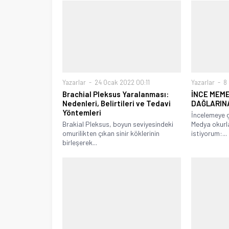
Yazarlar
24 Ocak 2022 00:11
Yazarlar
8 
Brachial Pleksus Yaralanması:
İNCE MEM
Nedenleri, Belirtileri ve Tedavi
DAĞLARINA
Yöntemleri
İncelemeye 
Brakial Pleksus, boyun seviyesindeki
Medya okurl
omurilikten çıkan sinir köklerinin
istiyorum:...
birleşerek...