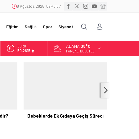
8 Ağustos 2026, 09:40:08
Eğitim
Sağlık
Spor
Siyaset
ADANA
35°C
EURO
50,2615
PARÇALI BULUTLU
ALTIN
5.910,66
BİST
11.456,34
DOLAR
42,6961
dir?
Bebeklerde Ek Gıdaya Geçiş Süreci
Kurban Ba