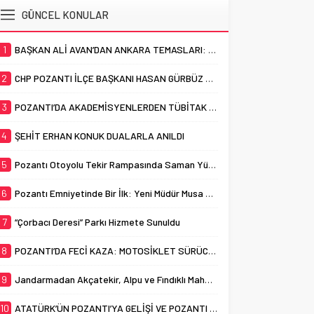
içerisinde bulunan ve uzun
otomobil ile motosikletin
GÜNCEL KONULAR
yıllardır “Çorbacı Deresi” adıyla
çarpışması sonucu meydana
bilinen...
gelen trafik kazasında bir kişi
1
BAŞKAN ALİ AVAN’DAN ANKARA TEMASLARI: “POZANTI İÇİN GÜÇLÜ DESTEK, KESİNTİSİZ HİZMET”
yaşamını yitirdi. Pozantı’da
akşam saatlerinde meydana
2
CHP POZANTI İLÇE BAŞKANI HASAN GÜRBÜZ OLDU
gelen trafik kazasında,
otomobil ile motosiklet çarpıştı.
3
POZANTI’DA AKADEMİSYENLERDEN TÜBİTAK BAŞARISI
Feci kazada motosiklet...
4
ŞEHİT ERHAN KONUK DUALARLA ANILDI
5
Pozantı Otoyolu Tekir Rampasında Saman Yüklü Tır Alevlere Teslim Oldu
6
Pozantı Emniyetinde Bir İlk: Yeni Müdür Musa Yabacı Basınla Buluştu
7
“Çorbacı Deresi” Parkı Hizmete Sunuldu
8
POZANTI’DA FECİ KAZA: MOTOSİKLET SÜRÜCÜSÜ HAYATINI KAYBETTİ
9
Jandarmadan Akçatekir, Alpu ve Fındıklı Mahallelerinde Dolandırıcılık Uyarısı
10
ATATÜRK’ÜN POZANTI’YA GELİŞİ VE POZANTI KONGRESİ’NİN 106. YILI KUTLANDI