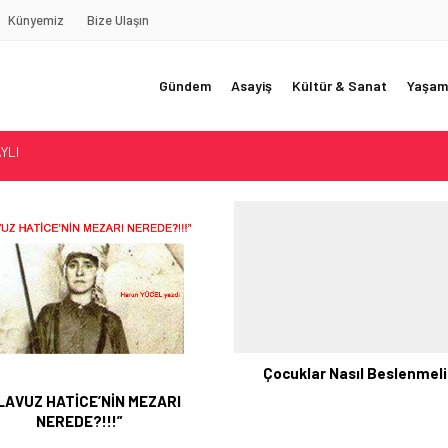
Künyemiz
Bize Ulaşın
Gündem
Asayiş
Kültür & Sanat
Yaşam
REDE?!!!”
Akçatekir Yaylası
yarısı
 Web Tasarımın Öncüsü GZR Ajans
YLI
Çocuklar Nasıl Beslenmeli
ILAVUZ HATİCE’NİN MEZARI
NEREDE?!!!”