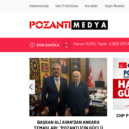
Hakkımızda
Veri Politikası
Kurallar
Yayın İlkeleri
SON DAKİKA
“KILAVUZ HATİCE’NİN MEZARI NE
Adana’nın Gizli Cenneti Pozantı 
Yılmaz Soğutma’dan Buzdolabı U
Gaziantep, Mersin ve Adana’da
Harun YÜCEL Yazdı: İLBER ORTA
CHP POZANT
G
BAŞKAN ALİ AVAN’DAN ANKARA
TEMASLARI: “POZANTI İÇİN GÜÇLÜ