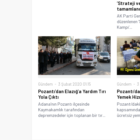
‘Strateji v
tamamlan
AK Parti Gen
düzenlenen ‘
Kampı’...
Gündem
3 
Gündem
3 Şubat 2020 01:15
Pozantı’da
Pozantı’dan Elazığ’a Yardım Tırı
Yemek Hizm
Yola Çıktı
Pozantı’daki
Adana’nın Pozantı ilçesinde
kapsamında
Kaymakamlık tarafından
ücretsiz yem
depremzedeler için toplanan bir tır...