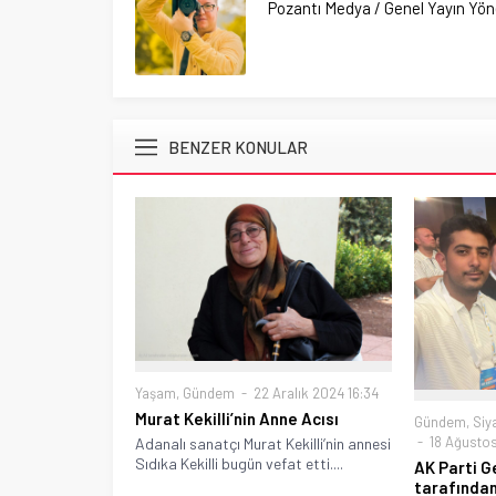
Pozantı Medya / Genel Yayın Yö
BENZER KONULAR
Yaşam
,
Gündem
22 Aralık 2024 16:34
Murat Kekilli’nin Anne Acısı
Gündem
,
Siy
18 Ağustos
Adanalı sanatçı Murat Kekilli’nin annesi
Sıdıka Kekilli bugün vefat etti....
AK Parti Ge
tarafından