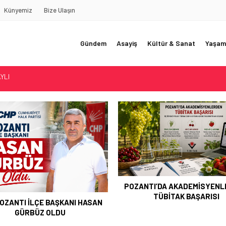
Künyemiz
Bize Ulaşın
Gündem
Asayiş
Kültür & Sanat
Yaşam
REDE?!!!”
Akçatekir Yaylası
yarısı
 Web Tasarımın Öncüsü GZR Ajans
YLI
POZANTI’DA AKADEMİSYENLERDE
TÜBİTAK BAŞARISI
I İLÇE BAŞKANI HASAN
ÜRBÜZ OLDU