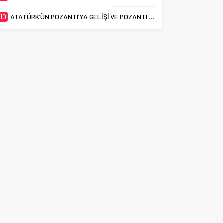
10
ATATÜRK’ÜN POZANTI’YA GELİŞİ VE POZANTI KONGRESİ’NİN 106. YILI KUTLANDI