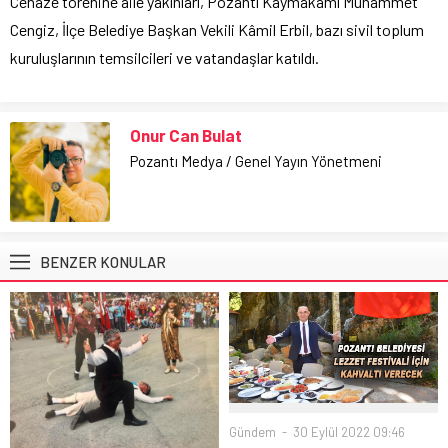
Cenaze törenine aile yakınları, Pozantı Kaymakamı Muhammet
Cengiz, İlçe Belediye Başkan Vekili Kâmil Erbil, bazı sivil toplum
kuruluşlarının temsilcileri ve vatandaşlar katıldı.
Onur Can Bulat
Pozantı Medya / Genel Yayın Yönetmeni
BENZER KONULAR
Gündem
30 Eylül 2022 09:46