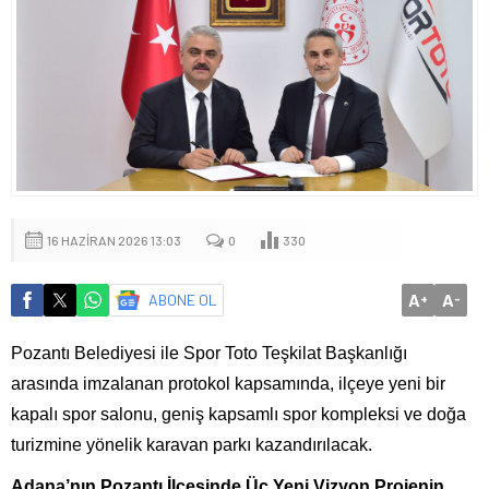
16 HAZIRAN 2026 13:03
0
330
A
A
ABONE OL
+
-
Pozantı Belediyesi ile Spor Toto Teşkilat Başkanlığı
arasında imzalanan protokol kapsamında, ilçeye yeni bir
kapalı spor salonu, geniş kapsamlı spor kompleksi ve doğa
turizmine yönelik karavan parkı kazandırılacak.
Adana’nın Pozantı İlçesinde Üç Yeni Vizyon Projenin