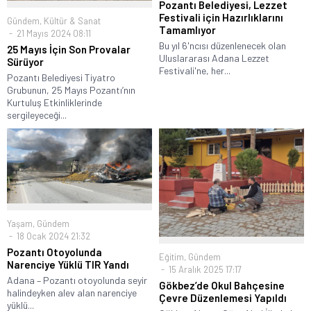
Pozantı Belediyesi, Lezzet
Festivali için Hazırlıklarını
Gündem
,
Kültür & Sanat
Tamamlıyor
21 Mayıs 2024 08:11
Bu yıl 6'ncısı düzenlenecek olan
25 Mayıs İçin Son Provalar
Uluslararası Adana Lezzet
Sürüyor
Festivali'ne, her...
Pozantı Belediyesi Tiyatro
Grubunun, 25 Mayıs Pozantı’nın
Kurtuluş Etkinliklerinde
sergileyeceği...
Yaşam
,
Gündem
18 Ocak 2024 21:32
Pozantı Otoyolunda
Eğitim
,
Gündem
Narenciye Yüklü TIR Yandı
15 Aralık 2025 17:17
Adana – Pozantı otoyolunda seyir
Gökbez’de Okul Bahçesine
halindeyken alev alan narenciye
Çevre Düzenlemesi Yapıldı
yüklü...