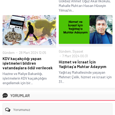
Gökbez Ahmet Oğuz Akal İlkokulu,
Mahalle Muhtarı Hasan Hüseyin
Yılmaz’ın...
Gündem
,
Siyaset
Gündem
28 Mart 2024 12:05
7 Mart 2024 00:31
KDV kaçakçılığı yapan
Hizmet ve İcraat İçin
işletmeleri bildiren
Yağlıtaş’a Muhtar Adayıyım
vatandaşlara ödül verilecek
Yağlıtaş Mahallesinde yaşayan
Hazine ve Maliye Bakanlığı,
Mehmet Çelik, hizmet ve icraat için
işletmelerin KDV kaçakçılığını
31...
engellemek için bir...
YORUMLAR