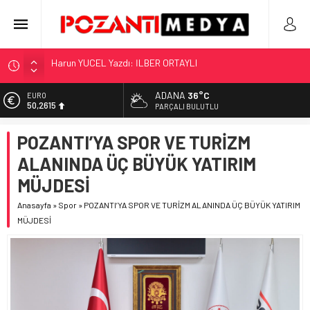
“KILAVUZ HATİCE’NİN MEZARI NEREDE?!!!”
Adana’nın Gizli Cenneti Pozantı Akçatekir Yaylası
ADANA
36°C
EURO
50,2615
Yılmaz Soğutma’dan Buzdolabı Uyarısı
PARÇALI BULUTLU
Gaziantep, Mersin ve Adana’da Web Tasarımın Öncüsü GZR
ALTIN
POZANTI’YA SPOR VE TURİZM
5.910,66
Ajans
ALANINDA ÜÇ BÜYÜK YATIRIM
Harun YÜCEL Yazdı: İLBER ORTAYLI
BİST
11.456,34
MÜJDESİ
DOLAR
Anasayfa
»
Spor
»
POZANTI’YA SPOR VE TURİZM ALANINDA ÜÇ BÜYÜK YATIRIM
42,6961
MÜJDESİ