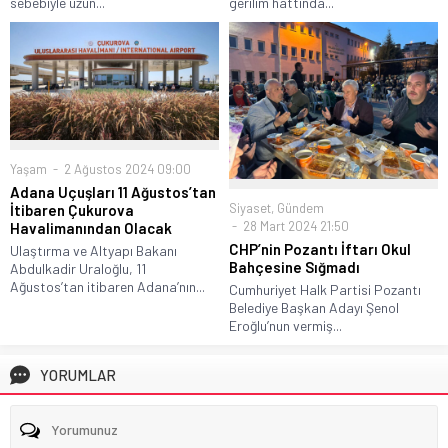
sebebiyle uzun...
gerilim hattında...
Yaşam
2 Ağustos 2024 09:00
Adana Uçuşları 11 Ağustos’tan
Siyaset
,
Gündem
İtibaren Çukurova
28 Mart 2024 21:50
Havalimanından Olacak
CHP’nin Pozantı İftarı Okul
Ulaştırma ve Altyapı Bakanı
Bahçesine Sığmadı
Abdulkadir Uraloğlu, 11
Ağustos’tan itibaren Adana’nın...
Cumhuriyet Halk Partisi Pozantı
Belediye Başkan Adayı Şenol
Eroğlu’nun vermiş...
YORUMLAR