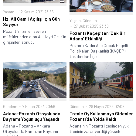
Yaşam
12 Kasım 2021 23:56
Hz. Ali Camii Açılışı İçin Gün
Yaşam
,
Gündem
Sayıyor
27 Şubat 2025 23:38
Pozantı'mızın en sevilen
Pozantı Kaçep’ten ‘Çek Bir
müftülerinden olan Ali Hayri Çelik’in
Adana’ Etkinliği
girişimleri sonucu...
Pozantı Kadın Aile Çocuk Engelli
Politikaları Başkanlığı (KAÇEP)
tarafından İlçe...
Gündem
7 Nisan 2024 20:56
Gündem
29 Mayıs 2023 02:06
Adana-Pozantı Otoyolunda
Trenle Oy Kullanmaya Gidenler
Bayramı Yoğunluğu Yaşandı
Pozantı’da Yolda Kaldı
Adana – Pozantı – Ankara
Adana'nın Pozantı ilçesinden yük
Otoyolunda Ramazan Bayramı
treninin zarar verdiği yüksek