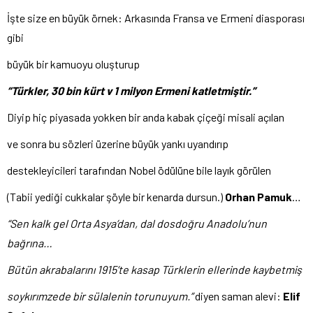
İşte size en büyük örnek: Arkasında Fransa ve Ermeni diasporası
gibi
büyük bir kamuoyu oluşturup
“Türkler, 30 bin kürt v 1 milyon Ermeni
katletmiştir.”
Diyip hiç piyasada yokken bir anda kabak çiçeği misali açılan
ve sonra bu sözleri üzerine büyük yankı uyandırıp
destekleyicileri tarafından Nobel ödülüne bile layık görülen
(Tabii yediği cukkalar şöyle bir kenarda dursun.)
Orhan Pamuk
…
“Sen kalk gel Orta Asya’dan, dal dosdoğru Anadolu’nun
bağrına…
Bütün akrabalarını 1915’te kasap Türklerin ellerinde kaybetmiş
soykırımzede bir sülalenin torunuyum.”
diyen saman alevi:
Elif