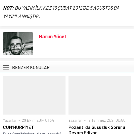
NOT:
BU YAZIM İLK KEZ 16 ŞUBAT 2012’DE 5 AĞUSTOS’DA
YAYIMLANMIŞTIR.
Harun Yücel
BENZER KONULAR
Yazarlar
29 Ekim 2014 01:34
Yazarlar
19 Temmuz 2021 00:50
CUM’HÜRRİYET
Pozantı’da Susuzluk Sorunu
Devam Ediyor
Evet Cum’hürriyet! Ne mi demek?