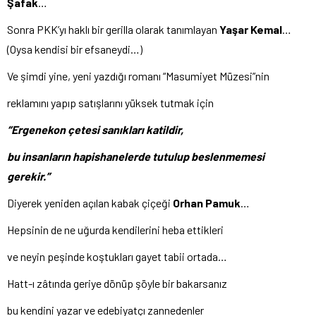
Şafak
…
Sonra PKK’yı haklı bir gerilla olarak tanımlayan
Yaşar Kemal
…
(Oysa kendisi bir efsaneydi…)
Ve şimdi yine, yeni yazdığı romanı “Masumiyet Müzesi”nin
reklamını yapıp satışlarını yüksek tutmak için
“Ergenekon çetesi sanıkları katildir,
bu insanların hapishanelerde tutulup beslenmemesi
gerekir.”
Diyerek yeniden açılan kabak çiçeği
Orhan Pamuk
…
Hepsinin de ne uğurda kendilerini heba ettikleri
ve neyin peşinde koştukları gayet tabii ortada…
Hatt-ı zâtında geriye dönüp şöyle bir bakarsanız
bu kendini yazar ve edebiyatçı zannedenler