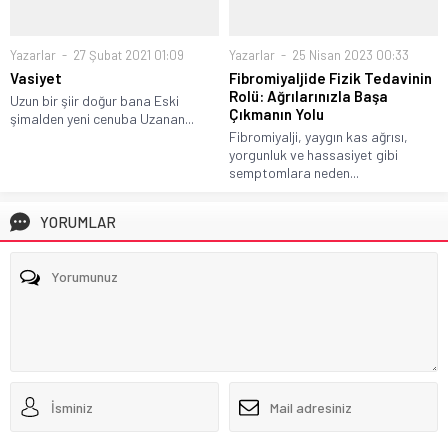
Yazarlar
27 Şubat 2021 01:09
Yazarlar
25 Nisan 2023 00:33
Vasiyet
Fibromiyaljide Fizik Tedavinin
Rolü: Ağrılarınızla Başa
Uzun bir şiir doğur bana Eski
Çıkmanın Yolu
şimalden yeni cenuba Uzanan...
Fibromiyalji, yaygın kas ağrısı,
yorgunluk ve hassasiyet gibi
semptomlara neden...
YORUMLAR