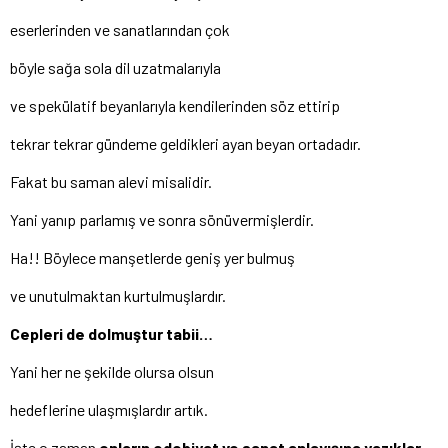
eserlerinden ve sanatlarından çok
böyle sağa sola dil uzatmalarıyla
ve spekülatif beyanlarıyla kendilerinden söz ettirip
tekrar tekrar gündeme geldikleri ayan beyan ortadadır.
Fakat bu saman alevi misalidir.
Yani yanıp parlamış ve sonra sönüvermişlerdir.
Ha!! Böylece manşetlerde geniş yer bulmuş
ve unutulmaktan kurtulmuşlardır.
Cepleri de dolmuştur tabii…
Yani her ne şekilde olursa olsun
hedeflerine ulaşmışlardır artık.
İşte o zaman
onların edebiyat ve sanat anlayışına yazıklar