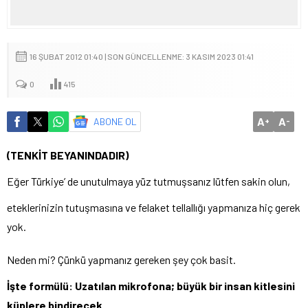
16 ŞUBAT 2012 01:40 | SON GÜNCELLENME: 3 KASIM 2023 01:41
0
415
A
A
ABONE OL
+
-
(TENKİT BEYANINDADIR)
Eğer Türkiye’ de unutulmaya yüz tutmuşsanız lütfen sakin olun,
eteklerinizin tutuşmasına ve felaket tellallığı yapmanıza hiç gerek
yok.
Neden mi? Çünkü yapmanız gereken şey çok basit.
İşte formülü: Uzatılan mikrofona; büyük bir insan kitlesini
küplere bindirecek