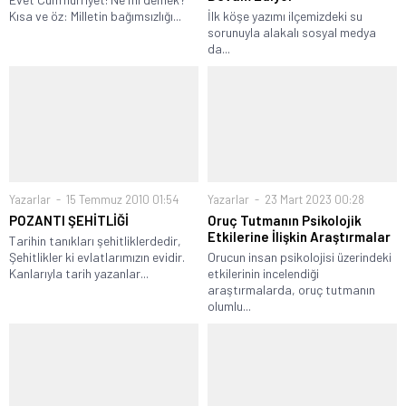
Kısa ve öz: Milletin bağımsızlığı...
İlk köşe yazımı ilçemizdeki su
sorunuyla alakalı sosyal medya
da...
Yazarlar
15 Temmuz 2010 01:54
Yazarlar
23 Mart 2023 00:28
POZANTI ŞEHİTLİĞİ
Oruç Tutmanın Psikolojik
Etkilerine İlişkin Araştırmalar
Tarihin tanıkları şehitliklerdedir,
Şehitlikler ki evlatlarımızın evidir.
Orucun insan psikolojisi üzerindeki
Kanlarıyla tarih yazanlar...
etkilerinin incelendiği
araştırmalarda, oruç tutmanın
olumlu...