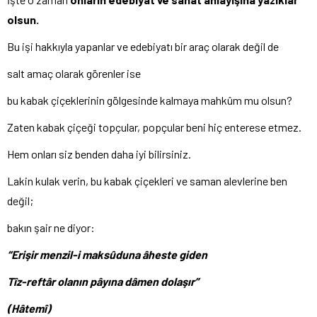
olsun.
Bu işi hakkıyla yapanlar ve edebiyatı bir araç olarak değil de
salt amaç olarak görenler ise
bu kabak çiçeklerinin gölgesinde kalmaya mahkûm mu olsun?
Zaten kabak çiçeği topçular, popçular beni hiç enterese etmez.
Hem onları siz benden daha iyi bilirsiniz.
Lakin kulak verin, bu kabak çiçekleri ve saman alevlerine ben
değil;
bakın şair ne diyor:
“Erişir menzil-i maksûduna âheste giden
Tîz-reftâr olanın pâyına dâmen dolaşır”
(Hâtemî)