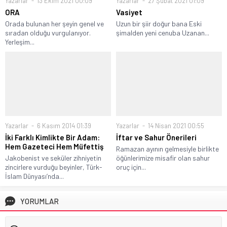
Yazarlar
13 Ekim 2021 00:09
Yazarlar
27 Şubat 2021 01:09
ORA
Vasiyet
Orada bulunan her şeyin genel ve
Uzun bir şiir doğur bana Eski
sıradan olduğu vurgulanıyor.
şimalden yeni cenuba Uzanan...
Yerleşim...
Yazarlar
6 Kasım 2014 01:39
Yazarlar
14 Nisan 2021 00:55
İki Farklı Kimlikte Bir Adam:
İftar ve Sahur Önerileri
Hem Gazeteci Hem Müfettiş
Ramazan ayının gelmesiyle birlikte
Jakobenist ve seküler zihniyetin
öğünlerimize misafir olan sahur
zincirlere vurduğu beyinler, Türk-
oruç için...
İslam Dünyası’nda...
YORUMLAR