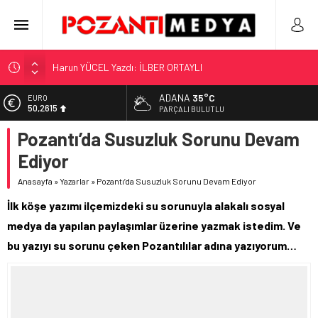
Harun YÜCEL Yazdı: İLBER ORTAYLI
“KILAVUZ HATİCE’NİN MEZARI NEREDE?!!!”
ADANA
35°C
EURO
Adana’nın Gizli Cenneti Pozantı Akçatekir Yaylası
50,2615
PARÇALI BULUTLU
Yılmaz Soğutma’dan Buzdolabı Uyarısı
Pozantı’da Susuzluk Sorunu Devam
ALTIN
5.910,66
Gaziantep, Mersin ve Adana’da Web Tasarımın Öncüsü GZR
Ediyor
Ajans
BİST
11.456,34
Anasayfa
»
Yazarlar
»
Pozantı’da Susuzluk Sorunu Devam Ediyor
İlk köşe yazımı ilçemizdeki su sorunuyla alakalı sosyal
DOLAR
42,6961
medya da yapılan paylaşımlar üzerine yazmak istedim. Ve
bu yazıyı su sorunu çeken Pozantılılar adına yazıyorum…