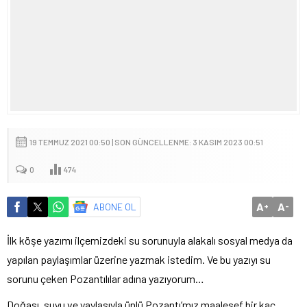
19 TEMMUZ 2021 00:50 | SON GÜNCELLENME: 3 KASIM 2023 00:51
0
474
A
A
ABONE OL
+
-
İlk köşe yazımı ilçemizdeki su sorunuyla alakalı sosyal medya da
yapılan paylaşımlar üzerine yazmak istedim. Ve bu yazıyı su
sorunu çeken Pozantılılar adına yazıyorum…
Doğası, suyu ve yaylasıyla ünlü Pozantı’mız maalesef bir kaç