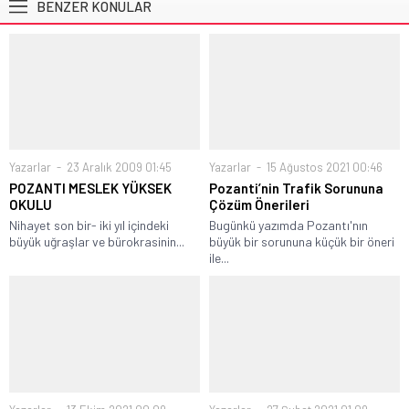
BENZER KONULAR
Yazarlar
23 Aralık 2009 01:45
Yazarlar
15 Ağustos 2021 00:46
POZANTI MESLEK YÜKSEK
Pozanti’nin Trafik Sorununa
OKULU
Çözüm Önerileri
Nihayet son bir- iki yıl içindeki
Bugünkü yazımda Pozantı'nın
büyük uğraşlar ve bürokrasinin...
büyük bir sorununa küçük bir öneri
ile...