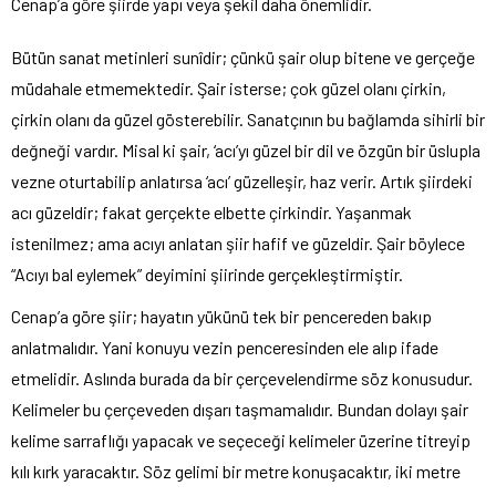
Cenap’a göre şiirde yapı veya şekil daha önemlidir.
Bütün sanat metinleri sunîdir; çünkü şair olup bitene ve gerçeğe
müdahale etmemektedir. Şair isterse; çok güzel olanı çirkin,
çirkin olanı da güzel gösterebilir. Sanatçının bu bağlamda sihirli bir
değneği vardır. Misal ki şair, ‘acı’yı güzel bir dil ve özgün bir üslupla
vezne oturtabilip anlatırsa ‘acı’ güzelleşir, haz verir. Artık şiirdeki
acı güzeldir; fakat gerçekte elbette çirkindir. Yaşanmak
istenilmez; ama acıyı anlatan şiir hafif ve güzeldir. Şair böylece
“Acıyı bal eylemek” deyimini şiirinde gerçekleştirmiştir.
Cenap’a göre şiir; hayatın yükünü tek bir pencereden bakıp
anlatmalıdır. Yani konuyu vezin penceresinden ele alıp ifade
etmelidir. Aslında burada da bir çerçevelendirme söz konusudur.
Kelimeler bu çerçeveden dışarı taşmamalıdır. Bundan dolayı şair
kelime sarraflığı yapacak ve seçeceği kelimeler üzerine titreyip
kılı kırk yaracaktır. Söz gelimi bir metre konuşacaktır, iki metre