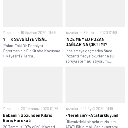
Yazarlar
16 Haziran 2020 01:59
Yazarlar
8 Haziran 2020 01:58
YİTİK SEVGİLİYE VİSÂL
İNCE MEMED POZANTI
DAĞLARINA ÇIKTI MI?
(Yahut Eski Bir Edebiyat
Öğretmeninin Bir Kitaba Kavuşma
İncelemeye geçmeden önce
Hikâyesi*) Yıllarca...
Pozantı Medya okurlarına şu
soruyu sormak istiyorum:...
Yazarlar
20 Temmuz 2020 01:25
Yazarlar
19 Eylül 2020 01:19
Babamın Gözünden Kıbrıs
-Nerelisin? -Atatürklüyüm!
Barış Harekatı
Ülkemizdeki bir şehrimizin ismi
20 Temmuz 1974 günü, Kayseri
ATATÜRK olmalı. Şehir kavramı