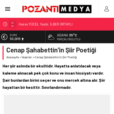
Harun YÜCEL Yazdı: İLBER ORTAYLI
“KILAVUZ HATİCE’NİN MEZARI NEREDE?!!!”
ADANA
35°C
EURO
Adana’nın Gizli Cenneti Pozantı Akçatekir Yaylası
50,2615
PARÇALI BULUTLU
Yılmaz Soğutma’dan Buzdolabı Uyarısı
Cenap Şahabettin’in Şiir Poetiği
ALTIN
5.910,66
Gaziantep, Mersin ve Adana’da Web Tasarımın Öncüsü GZR
Anasayfa
»
Yazarlar
»
Cenap Şahabettin’in Şiir Poetiği
Ajans
BİST
11.456,34
Her şiir aslında bir eksiltidir. Hayatta anlatılacak veya
kaleme alınacak pek çok konu ve insan hissiyatı vardır.
DOLAR
42,6961
Şair bunlardan birini seçer ve onu mercek altına alır. Şiir
hayattan bir kesittir. Sınırlandırmadır.