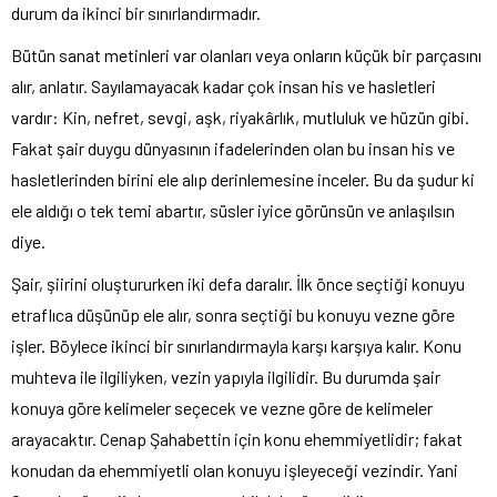
durum da ikinci bir sınırlandırmadır.
Bütün sanat metinleri var olanları veya onların küçük bir parçasını
alır, anlatır. Sayılamayacak kadar çok insan his ve hasletleri
vardır: Kin, nefret, sevgi, aşk, riyakârlık, mutluluk ve hüzün gibi.
Fakat şair duygu dünyasının ifadelerinden olan bu insan his ve
hasletlerinden birini ele alıp derinlemesine inceler. Bu da şudur ki
ele aldığı o tek temi abartır, süsler iyice görünsün ve anlaşılsın
diye.
Şair, şiirini oluştururken iki defa daralır. İlk önce seçtiği konuyu
etraflıca düşünüp ele alır, sonra seçtiği bu konuyu vezne göre
işler. Böylece ikinci bir sınırlandırmayla karşı karşıya kalır. Konu
muhteva ile ilgiliyken, vezin yapıyla ilgilidir. Bu durumda şair
konuya göre kelimeler seçecek ve vezne göre de kelimeler
arayacaktır. Cenap Şahabettin için konu ehemmiyetlidir; fakat
konudan da ehemmiyetli olan konuyu işleyeceği vezindir. Yani