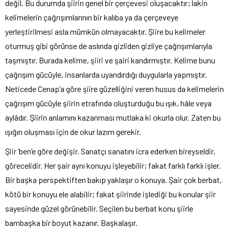
değil. Bu durumda şiirin genel bir çerçevesi oluşacaktır; lakin
kelimelerin çağrışımlarının bir kalıba ya da çerçeveye
yerleştirilmesi asla mümkün olmayacaktır. Şiire bu kelimeler
oturmuş gibi görünse de aslında gizliden gizliye çağrışımlarıyla
taşmıştır. Burada kelime, şiiri ve şairi kandırmıştır. Kelime bunu
çağrışım gücüyle, insanlarda uyandırdığı duygularla yapmıştır.
Neticede Cenap’a göre şiire güzelliğini veren husus da kelimelerin
çağrışım gücüyle şiirin etrafında oluşturduğu bu ışık, hâle veya
aylâdır. Şiirin anlamını kazanması mutlaka ki okurla olur. Zaten bu
ışığın oluşması için de okur lazım gerekir.
Şiir ‘ben’e göre değişir. Sanatçı sanatını icra ederken bireyseldir,
görecelidir. Her şair aynı konuyu işleyebilir; fakat farklı farklı işler.
Bir başka perspektiften bakıp yaklaşır o konuya. Şair çok berbat,
kötü bir konuyu ele alabilir; fakat şiirinde işlediği bu konular şiir
sayesinde güzel görünebilir. Seçilen bu berbat konu şiirle
bambaşka bir boyut kazanır. Başkalaşır.