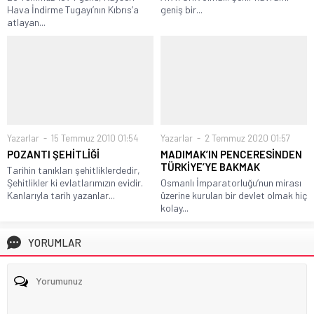
Hava İndirme Tugayı’nın Kıbrıs’a
geniş bir...
atlayan...
Yazarlar
15 Temmuz 2010 01:54
Yazarlar
2 Temmuz 2020 01:57
POZANTI ŞEHİTLİĞİ
MADIMAK’IN PENCERESİNDEN
TÜRKİYE’YE BAKMAK
Tarihin tanıkları şehitliklerdedir,
Şehitlikler ki evlatlarımızın evidir.
Osmanlı İmparatorluğu’nun mirası
Kanlarıyla tarih yazanlar...
üzerine kurulan bir devlet olmak hiç
kolay...
YORUMLAR