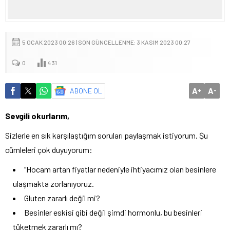
5 OCAK 2023 00:26 | SON GÜNCELLENME: 3 KASIM 2023 00:27
0
431
A
A
ABONE OL
+
-
Sevgili okurlarım,
Sizlerle en sık karşılaştığım soruları paylaşmak istiyorum. Şu
cümleleri çok duyuyorum:
“Hocam artan fiyatlar nedeniyle ihtiyacımız olan besinlere
ulaşmakta zorlanıyoruz.
Gluten zararlı değil mi?
Besinler eskisi gibi değil şimdi hormonlu, bu besinleri
tüketmek zararlı mı?