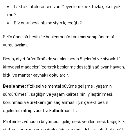
Laktoz intoleransım var. Meyvelerde çok fazla şeker yok
mu ?
Biz nasıl beslenip ne yiyip içeceğiz?
Gelin önce bir besin ile beslenmenin tanımını yapıp önemini
vurgulayalım.
Besin, diyet örüntümüzde yer alan besin ögelerini ve biyoaktif
kimyasal maddeleri içererek beslenme desteği sağlayan hayvan,
bitki ve mantar kaynaklı dokulardır.
Beslenme;
fiziksel ve mental büyüme gelişme , yaşamın
sürdürülmesi , sağlığın ve yaşam kalitesinin iyileştirilmesi,
korunması ve üretkenliğin sağlanması için gerekli besin
ögelerinin alınıp vücutta kullanılmasıdır.
Proteinler, vücudun büyümesi, gelişmesi, yenilenmesi, bağışıklık
sistemi, hormon ve enzimler için elzemdir. Et , tavuk , balık, süt