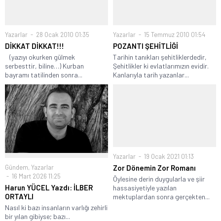
Yazarlar
28 Ocak 2010 01:35
Yazarlar
15 Temmuz 2010 01:54
DİKKAT DİKKAT!!!
POZANTI ŞEHİTLİĞİ
(yazıyı okurken gülmek
Tarihin tanıkları şehitliklerdedir,
serbesttir, biline…) Kurban
Şehitlikler ki evlatlarımızın evidir.
bayramı tatilinden sonra...
Kanlarıyla tarih yazanlar...
Yazarlar
19 Ocak 2021 01:13
Gündem
,
Yazarlar
Zor Dönemin Zor Romanı
16 Mart 2026 11:25
Öylesine derin duygularla ve şiir
Harun YÜCEL Yazdı: İLBER
hassasiyetiyle yazılan
ORTAYLI
mektuplardan sonra gerçekten...
Nasıl ki bazı insanların varlığı zehirli
bir yılan gibiyse; bazı...