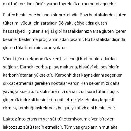
mutfağımızdan günlük yumurtayı eksik etmememiz gerekir.
Gluten besinlerde bulunan bir proteindir. Bazı hastalıklarda gluten
tüketimi vücut için zararlıdır. Çölyak , çölyak dışı gluten
hassasiyeti , gluten alerjisi gibi hastalıklarınız varsa gluten içeren
besinler beslenme programınızdan çıkarılır. Bu hastalıklar dışında
gluten tüketimin bir zararı yoktur.
Vücut için en ekonomik ve en hızlı enerji karbonhidtarlardan
sağlanır. Ekmek, çorba, pilav, makarna, bisküvi vb. besinlerin
karbonhidtarları yüksektir. Karbonhidrat kaynaklarını seçerken
dikkat etmemiz gereken noktalar vardır. Kan şekerimizi daha
yavaş yükseltip, tokluk süremizi daha uzun süre tutan düşük
glisemik indeksli besinleri tercih etmeliyiz. Bunlar; kepekli
ekmek, tambuğdaylı ekmek, bulgur, yulaf vb gibi besinlerdir.
Laktoz intoleransım var süt tüketemiyorum diyen bireyler
laktozsuz sütü tercih etmelidir. Tüm yaş gruplarının mutlaka