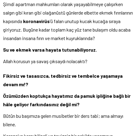
Şimdi apartman mahkumları olarak yaşayabilmeye çalışırken
salgın gibi kıran gibi olağanüstü günlerde elbette ekmek fırınlarının
kapısında
koronavirüs
‘ü falan unutup kucak kucağa sıraya
giriyoruz. Bugüne kadar toplam kaç yüz tane bulaşım oldu acaba
insandan insana fırın ve market kuyruklarında?
Su ve ekmek varsa hayata tutunabiliyoruz.
Allah korusun ya savaş çıksaydı nolacaktı?
Fikirsiz ve tasasızca, tedbirsiz ve tembelce yaşamaya
devam mı!?
Özümüzden koptukça hayatımız da pamuk ipliğine bağlı bir
hâle geliyor farkındasınız değil mi?
Bütün bu başımıza gelen musibetler bir ders tabi; ama almayı
bilene.
Korona’ya karşı bilinçli ve tavizsiz bir şekilde yaşamaya