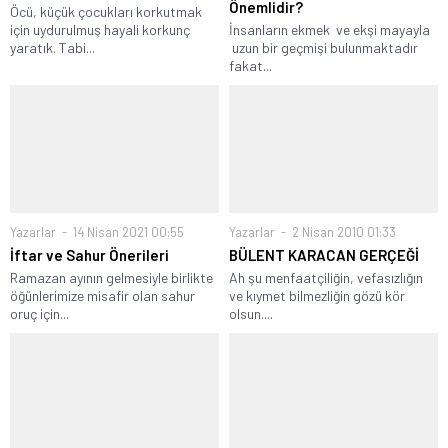
Önemlidir?
Öcü, küçük çocukları korkutmak
için uydurulmuş hayali korkunç
İnsanların ekmek ve ekşi mayayla
yaratık. Tabi...
uzun bir geçmişi bulunmaktadır
fakat...
Yazarlar
14 Nisan 2021 00:55
Yazarlar
2 Nisan 2010 01:33
İftar ve Sahur Önerileri
BÜLENT KARACAN GERÇEĞİ
Ramazan ayının gelmesiyle birlikte
Ah şu menfaatçiliğin, vefasızlığın
öğünlerimize misafir olan sahur
ve kıymet bilmezliğin gözü kör
oruç için...
olsun....