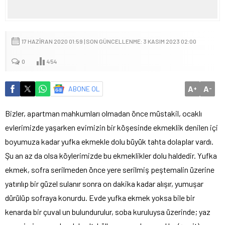
17 HAZIRAN 2020 01:59 | SON GÜNCELLENME: 3 KASIM 2023 02:00
0
454
A
A
ABONE OL
+
-
Bizler, apartman mahkumları olmadan önce müstakil, ocaklı
evlerimizde yaşarken evimizin bir köşesinde ekmeklik denilen içi
boyumuza kadar yufka ekmekle dolu büyük tahta dolaplar vardı.
Şu an az da olsa köylerimizde bu ekmeklikler dolu haldedir. Yufka
ekmek, sofra serilmeden önce yere serilmiş peştemalin üzerine
yatırılıp bir güzel sulanır sonra on dakika kadar alışır, yumuşar
dürülüp sofraya konurdu. Evde yufka ekmek yoksa bile bir
kenarda bir çuval un bulundurulur, soba kuruluysa üzerinde; yaz