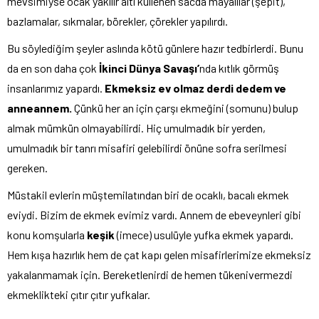
mevsimiyse ocak yakılır altı küllenen sacda mayalılar (şepit),
bazlamalar, sıkmalar, börekler, çörekler yapılırdı.
Bu söylediğim şeyler aslında kötü günlere hazır tedbirlerdi. Bunu
da en son daha çok
İkinci Dünya Savaşı’
nda kıtlık görmüş
insanlarımız yapardı.
Ekmeksiz ev olmaz derdi dedem ve
anneannem.
Çünkü her an için çarşı ekmeğini (somunu) bulup
almak mümkün olmayabilirdi. Hiç umulmadık bir yerden,
umulmadık bir tanrı misafiri gelebilirdi önüne sofra serilmesi
gereken.
Müstakil evlerin müştemilatından biri de ocaklı, bacalı ekmek
eviydi. Bizim de ekmek evimiz vardı. Annem de ebeveynleri gibi
konu komşularla
keşik
(imece) usulüyle yufka ekmek yapardı.
Hem kışa hazırlık hem de çat kapı gelen misafirlerimize ekmeksiz
yakalanmamak için. Bereketlenirdi de hemen tükenivermezdi
ekmeklikteki çıtır çıtır yufkalar.