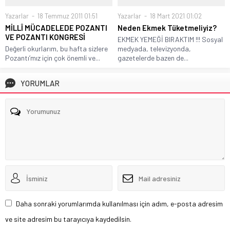
Yazarlar
18 Temmuz 2011 01:51
Yazarlar
18 Mart 2021 01:02
MİLLÎ MÜCADELEDE POZANTI
Neden Ekmek Tüketmeliyiz?
VE POZANTI KONGRESİ
EKMEK YEMEĞİ BIRAKTIM !!! Sosyal
Değerli okurlarım, bu hafta sizlere
medyada, televizyonda,
Pozantı’mız için çok önemli ve...
gazetelerde bazen de...
YORUMLAR
Daha sonraki yorumlarımda kullanılması için adım, e-posta adresim
ve site adresim bu tarayıcıya kaydedilsin.