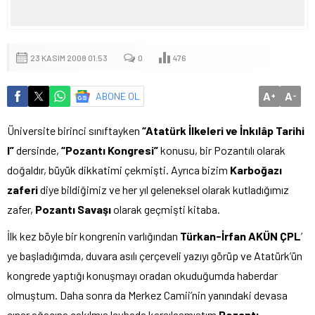
23 KASIM 2008 01:53
0
476
A
A
ABONE OL
+
-
Üniversite birinci sınıftayken
“Atatürk İlkeleri ve İnkılâp Tarihi
I”
dersinde,
“Pozantı Kongresi”
konusu, bir Pozantılı olarak
doğaldır, büyük dikkatimi çekmişti. Ayrıca bizim
Karboğazı
zaferi
diye bildiğimiz ve her yıl geleneksel olarak kutladığımız
zafer,
Pozantı Savaşı
olarak geçmişti kitaba.
İlk kez böyle bir kongrenin varlığından
Türkan-İrfan AKÜN ÇPL
’
ye başladığımda, duvara asılı çerçeveli yazıyı görüp ve Atatürk’ün
kongrede yaptığı konuşmayı oradan okuduğumda haberdar
olmuştum. Daha sonra da Merkez Camii’nin yanındaki devasa
çınar ağacına çakılmış levhada karşılaşmıştım
Pozantı