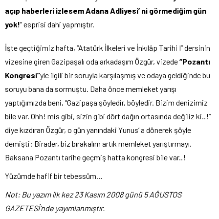
açıp
haberleri izlesem Adana Adliyesi’ ni görmediğim gün
yok!
” esprisi dahi yapmıştır.
İşte geçtiğimiz hafta, “Atatürk İlkeleri ve İnkılâp Tarihi I” dersinin
vizesine giren Gazipaşalı oda arkadaşım Özgür, vizede
“Pozantı
Kongresi”
yle ilgili bir soruyla karşılaşmış ve odaya geldiğinde bu
soruyu bana da sormuştu. Daha önce memleket yarışı
yaptığımızda beni, “Gazipaşa şöyledir, böyledir. Bizim denizimiz
bile var. Ohh! mis gibi, sizin gibi dört dağın ortasında değiliz ki..!”
diye kızdıran Özgür, o gün yanındaki Yunus’ a dönerek şöyle
demişti: Birader, biz bırakalım artık memleket yarıştırmayı.
Baksana Pozantı tarihe geçmiş hatta kongresi bile var..!
Yüzümde hafif bir tebessüm…
Not: Bu yazım ilk kez 23 Kasım 2008 günü 5 AĞUSTOS
GAZETESİ’nde yayımlanmıştır.