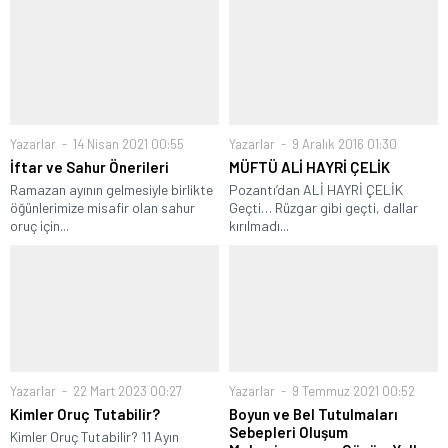
Yazarlar
14 Nisan 2021 00:55
Yazarlar
9 Aralık 2016 01:30
İftar ve Sahur Önerileri
MÜFTÜ ALİ HAYRİ ÇELİK
Ramazan ayının gelmesiyle birlikte
Pozantı’dan ALİ HAYRİ ÇELİK
öğünlerimize misafir olan sahur
Geçti… Rüzgar gibi geçti, dallar
oruç için...
kırılmadı...
Yazarlar
22 Mart 2023 00:27
Yazarlar
9 Temmuz 2021 00:52
Kimler Oruç Tutabilir?
Boyun ve Bel Tutulmaları
Sebepleri Oluşum
Kimler Oruç Tutabilir? 11 Ayın