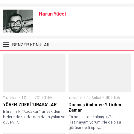
Harun Yücel
BENZER KONULAR
Yazarlar
1 Şubat 2010 01:56
Yazarlar
12 Şubat 2010 01:35
YÖREMİZDEKİ “URASA”LAR
Donmuş Anılar ve Yitirilen
Zaman
Bilirsiniz ki “Kocakarı”lar eskiden
bizlere doktorlardan daha yakın ve
En son nerde kalmıştık?..
güvenilir...
Hatırlayamıyorum. Ne de olsa
görüşmeyeli epey...