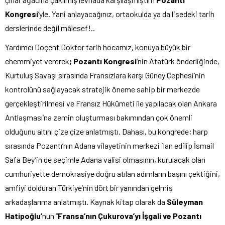
Kongresi
’yle. Yani anlayacağınız, ortaokulda ya da lisedeki tarih
derslerinde değil mâlesef!..
Yardımcı Doçent Doktor tarih hocamız, konuya büyük bir
ehemmiyet vererek
; Pozantı Kongresi
’nin Atatürk önderliğinde,
Kurtuluş Savaşı sırasında Fransızlara karşı Güney Cephesi’nin
kontrolünü sağlayacak stratejik öneme sahip bir merkezde
gerçekleştirilmesi ve Fransız Hükümeti ile yapılacak olan Ankara
Antlaşması’na zemin oluşturması bakımından çok önemli
olduğunu altını çize çize anlatmıştı. Dahası, bu kongrede; harp
sırasında Pozantı’nın Adana vilayetinin merkezi ilan edilip İsmail
Safa Bey’in de seçimle Adana valisi olmasının, kurulacak olan
cumhuriyette demokrasiye doğru atılan adımların başını çektiğini,
amfiyi dolduran Türkiye’nin dört bir yanından gelmiş
arkadaşlarıma anlatmıştı. Kaynak kitap olarak da
Süleyman
Hatipoğlu’
nun “
Fransa’nın Çukurova’yı İşgali ve Pozantı