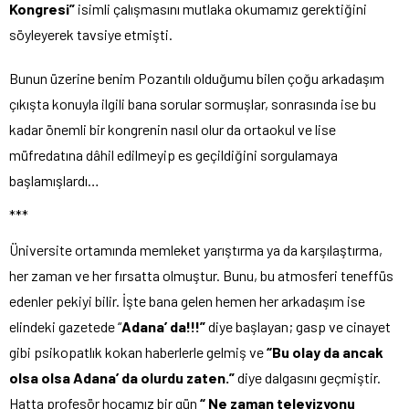
Kongresi”
isimli çalışmasını mutlaka okumamız gerektiğini
söyleyerek tavsiye etmişti.
Bunun üzerine benim Pozantılı olduğumu bilen çoğu arkadaşım
çıkışta konuyla ilgili bana sorular sormuşlar, sonrasında ise bu
kadar önemli bir kongrenin nasıl olur da ortaokul ve lise
müfredatına dâhil edilmeyip es geçildiğini sorgulamaya
başlamışlardı…
***
Üniversite ortamında memleket yarıştırma ya da karşılaştırma,
her zaman ve her fırsatta olmuştur. Bunu, bu atmosferi teneffüs
edenler pekiyi bilir. İşte bana gelen hemen her arkadaşım ise
elindeki gazetede “
Adana’ da!!!”
diye başlayan; gasp ve cinayet
gibi psikopatlık kokan haberlerle gelmiş ve
“Bu olay da ancak
olsa olsa Adana’ da olurdu zaten.”
diye dalgasını geçmiştir.
Hatta profesör hocamız bir gün
“ Ne zaman televizyonu