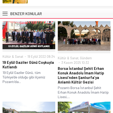
BENZER KONULAR
Kültür & Sanat
19 Eylül 2022 08:34
Kültür & Sanat
,
Gündem
19 Eylül Gaziler Günü Coşkuyla
3 Kasım 2025 10:32
Kutlandı
Borsa İstanbul Şehit Erhan
19 Eylül Gaziler Günü, tüm
Konuk Anadolu İmam Hatip
Türkiye’de olduğu gibi ilçemiz
Lisesi’nden Şanlıurfa’ya
Pozantı’da...
Anlamlı Kültür Gezisi
Pozantı Borsa İstanbul Şehit
Erhan Konuk Anadolu İmam Hatip
Lisesi,...