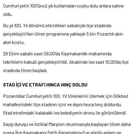
Cumhuriyetin 100’üncü yılı kutlamaları coşku dolu anlara sahne
oldu.
Bu yıl 100. Yıl dönümü etkinlikleri sebebiyle ilçe stadında
gerçekleştirilen tören programına yaklaşık 5 bin Pozantılı akın
akın koştu.
29 Ekim sabahı saat 09.00’da Kaymakamlık makamında
tebriklerin kabulü gerçekleştirildi. Akabinde ise saat 10.00’da ilçe
stadında tören başladı.
STAD İÇİ VE ETRAFI HINCA HINÇ DOLDU
Pozantılılar Cumhuriyetin 100. Yıl törenlerini izlemek için Gökbez
mahallesindeki ilçe stadının içini ve dışını hınca hınç doldurdu.
Stad etrafındaki kalabalık ise belediyenin dronu ile görüntülendi.
Saygı duruşu ve İstiklal Marşının okunmasıyla başlayan tören daha
sonra İlçe Kaymakamı Fatih Karamahmut’un günün anlam ve