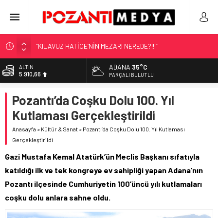
“KILAVUZ HATİCE’NİN MEZARI NEREDE?!!!”
Adana’nın Gizli Cenneti Pozantı Akçatekir Yaylası
ADANA
35°C
ALTIN
5.910,66
Yılmaz Soğutma’dan Buzdolabı Uyarısı
PARÇALI BULUTLU
Gaziantep, Mersin ve Adana’da Web Tasarımın Öncüsü GZR
BİST
Pozantı’da Coşku Dolu 100. Yıl
11.456,34
Ajans
Kutlaması Gerçekleştirildi
Harun YÜCEL Yazdı: İLBER ORTAYLI
DOLAR
42,6961
Anasayfa
»
Kültür & Sanat
»
Pozantı’da Coşku Dolu 100. Yıl Kutlaması
Gerçekleştirildi
EURO
50,2615
Gazi Mustafa Kemal Atatürk’ün Meclis Başkanı sıfatıyla
katıldığı ilk ve tek kongreye ev sahipliği yapan Adana’nın
Pozantı ilçesinde Cumhuriyetin 100’üncü yılı kutlamaları
coşku dolu anlara sahne oldu.