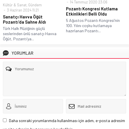
14 Temmuz 2020 23:06
Kültür & Sanat
,
Gündem
Pozantı Kongresi Kutlama
3 Haziran 2024 11:21
Etkinlikleri Belli Oldu
Sanatçı Havva Öğüt
5 Ağustos Pozantı Kongresi’nin
Pozantı’da Sahne Aldı
100. Yılını coşku kutlamaya
Türk Halk Müziğinin güçlü
hazırlanan Pozantı...
seslerinden ünlü sanatçı Havva
Öğüt, Pozantı’ya...
YORUMLAR
Daha sonraki yorumlarımda kullanılması için adım, e-posta adresim