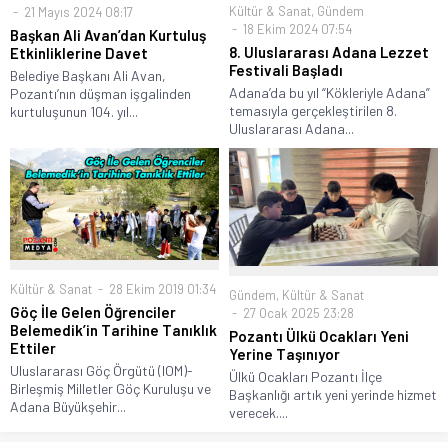
Kültür & Sanat
,
Gündem
21 Mayıs 2024 08:17
18 Ekim 2024 07:54
Başkan Ali Avan’dan Kurtuluş
8. Uluslararası Adana Lezzet
Etkinliklerine Davet
Festivali Başladı
Belediye Başkanı Ali Avan,
Adana’da bu yıl “Kökleriyle Adana”
Pozantı’nın düşman işgalinden
temasıyla gerçekleştirilen 8.
kurtuluşunun 104. yıl...
Uluslararası Adana...
Kültür & Sanat
28 Ekim 2019 01:34
Gündem
,
Kültür & Sanat
Göç İle Gelen Öğrenciler
27 Ocak 2025 23:28
Belemedik’in Tarihine Tanıklık
Pozantı Ülkü Ocakları Yeni
Ettiler
Yerine Taşınıyor
Uluslararası Göç Örgütü (IOM)-
Ülkü Ocakları Pozantı İlçe
Birleşmiş Milletler Göç Kuruluşu ve
Başkanlığı artık yeni yerinde hizmet
Adana Büyükşehir...
verecek....