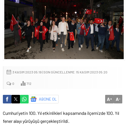
3 KASIM 2023 05:19 | SON GÜNCELLENME: 15 KASIM 2023 05:20
0
712
A
A
ABONE OL
+
-
Cumhuriyetin 100. Yıl etkinlikleri kapsamında ilçemizde 100. Yıl
fener alayı yürüyüşü gerçekleştirildi.