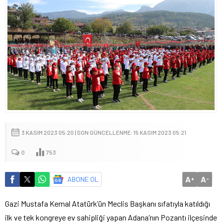
3 KASIM 2023 05:20 | SON GÜNCELLENME: 15 KASIM 2023 05:21
0
753
A
A
ABONE OL
+
-
Gazi Mustafa Kemal Atatürk’ün Meclis Başkanı sıfatıyla katıldığı
ilk ve tek kongreye ev sahipliği yapan Adana’nın Pozantı ilçesinde