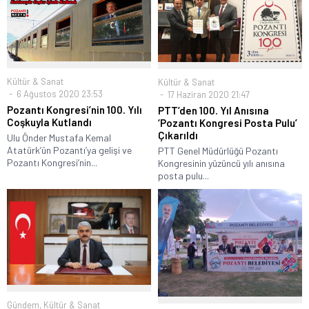
Kültür & Sanat
Kültür & Sanat
6 Ağustos 2020 23:53
17 Haziran 2020 21:47
Pozantı Kongresi’nin 100. Yılı
PTT’den 100. Yıl Anısına
Coşkuyla Kutlandı
‘Pozantı Kongresi Posta Pulu’
Çıkarıldı
Ulu Önder Mustafa Kemal
Atatürk’ün Pozantı’ya gelişi ve
PTT Genel Müdürlüğü Pozantı
Pozantı Kongresi’nin...
Kongresinin yüzüncü yılı anısına
posta pulu...
Gündem
,
Kültür & Sanat