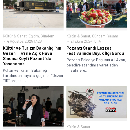
Kültür & Sanat
,
Eğitim
,
Gündem
Kültür & Sanat
,
Gündem
,
Yaşam
4 Ağustos 2025 17:28
21 Ekim 2024 10:14
Kültür ve Turizm Bakanlığı’nın
Pozantı Standı Lezzet
Gezen TIR’ı ile Açık Hava
Festivalinde Büyük İlgi Gördü
Sinema Keyfi Pozantı’da
Pozantı Belediye Başkanı Ali Avan,
Yaşanacak
belediye standını ziyaret eden
Kültür ve Turizm Bakanlığı
misafirlere...
tarafından hayata geçirilen “Gezen
TIR” projesi,...
Kültür & Sanat