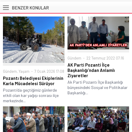
BENZER KONULAR
Gündem
22 Temmuz 2022 07:16
AK Parti Pozanti İlçe
Başkanlığı’ndan Anlamlı
Gündem
,
Yaşam
7 Ocak 2026 17:08
Ziyaretler
Pozantı Belediyesi Ekiplerinin
Ak Parti Pozantı İlçe Başkanlığı
Karla Mücadelesi Sürüyor
bünyesindeki Sosyal ve Politikalar
Pozantı’da geçtiğimiz günlerde
Başkanlığı...
etkili olan kar yağışı sonrası ilçe
merkezinde...