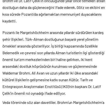
Brohm ve Dr. Latif Çelik’in öncülüğünde yıllar önce temelleri atılan
dostluğun daha da güçleneceğini ifade ederek, Götz ve ekibini en
kısa sürede Pozantı’da ağırlamaktan memnuniyet duyacaklarını
kaydetti.
Pozantı ile Margetshöchheim arasında yıllardır sürdürülen kardeş
şehir ilişkileri, Türk-Alman dostluğunun başarılı yerel yönetim
örnekleri arasında gösteriliyor. İş birliği kapsamında özellikle
Belemedik ve çevresi son yıllarda Alman turistlerin ilgi gösterdiği
önemli turizm merkezlerinden biri haline gelirken, iki kent
arasındaki dostluk köprüsünün kurulması ve güçlenmesinde
Waldemar Brohm, Ali Avan ve uzun yıllardır iki ülke arasındaki
kültürel ilişkilerin gelişmesine katkı sunan Kültür, Tarih ve
Entegrasyon Araştırmaları Enstitüsü (IKG)’nin başkanı Dr. Latif
Çelik’in önemli rol oynadığı ifade ediliyor.
Veda töreninde söz alan davetliler, Brohm’un Margetshöchheim’a