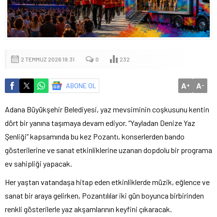
2 TEMMUZ 2026 19:31
0
232
A
A
ABONE OL
+
-
Adana Büyükşehir Belediyesi, yaz mevsiminin coşkusunu kentin
dört bir yanına taşımaya devam ediyor. “Yayladan Denize Yaz
Şenliği” kapsamında bu kez Pozantı, konserlerden bando
gösterilerine ve sanat etkinliklerine uzanan dopdolu bir programa
ev sahipliği yapacak.
Her yaştan vatandaşa hitap eden etkinliklerde müzik, eğlence ve
sanat bir araya gelirken, Pozantılılar iki gün boyunca birbirinden
renkli gösterilerle yaz akşamlarının keyfini çıkaracak.