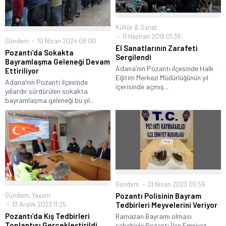
Kültür & Sanat
11 Haziran 2019 01:39
Gündem
10 Nisan 2024 08:00
El Sanatlarının Zarafeti
Pozantı’da Sokakta
Sergilendi
Bayramlaşma Geleneği Devam
Adana’nın Pozantı ilçesinde Halk
Ettiriliyor
Eğitim Merkezi Müdürlüğünün yıl
Adana’nın Pozantı ilçesinde
içerisinde açmış...
yıllardır sürdürülen sokakta
bayramlaşma geleneği bu yıl...
Gündem
21 Nisan 2023 00:56
Gündem
,
Yaşam
Pozantı Polisinin Bayram
13 Aralık 2023 11:25
Tedbirleri Meyvelerini Veriyor
Pozantı’da Kış Tedbirleri
Ramazan Bayramı olması
Toplantısı Gerçekleştirildi
sebebiyle Pozantı İlçe Emniyet