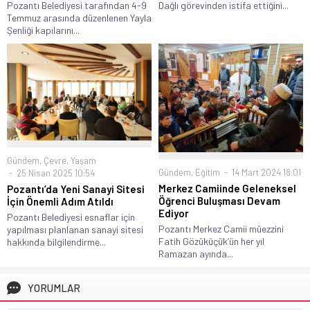
Pozantı Belediyesi tarafından 4-9
Dağlı görevinden istifa ettiğini...
Temmuz arasında düzenlenen Yayla
Şenliği kapılarını...
Gündem
,
Çevre
,
Yaşam
Gündem
,
Eğitim
14 Mart 2024 18:01
25 Nisan 2025 10:54
Merkez Camiinde Geleneksel
Pozantı’da Yeni Sanayi Sitesi
Öğrenci Buluşması Devam
İçin Önemli Adım Atıldı
Ediyor
Pozantı Belediyesi esnaflar için
Pozantı Merkez Camii müezzini
yapılması planlanan sanayi sitesi
Fatih Gözüküçük’ün her yıl
hakkında bilgilendirme...
Ramazan ayında...
YORUMLAR