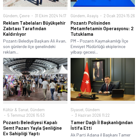
Gündem
,
Çevre
31 Ekim 2024 14:17
Gündem
,
Asayiş
2 Ocak 2024 15:26
Reklam Tabelaları Büyükşehir
Pozantı Polisinden
Zabıtası Tarafından
Metamfetamin Operasyonu: 2
Kaldırılıyor
Tutuklama
Pozantı Belediye Başkanı Ali Avan,
PM – Pozantı Kaymakamlığı İlçe
son günlerde ilçe genelindeki
Emniyet Müdürlüğü ekiplerince
reklam...
yılbaşı gecesi...
Kültür & Sanat
,
Gündem
Siyaset
,
Gündem
5 Temmuz 2026 15:53
3 Haziran 2026 11:22
Pozantı Belediyesi Kapalı
Tamer Dağlı İl Başkanlığından
Semt Pazarı Yayla Şenliğine
İstifa Etti
Ev Sahipliği Yaptı
Ak Parti Adana il Başkanı Tamer