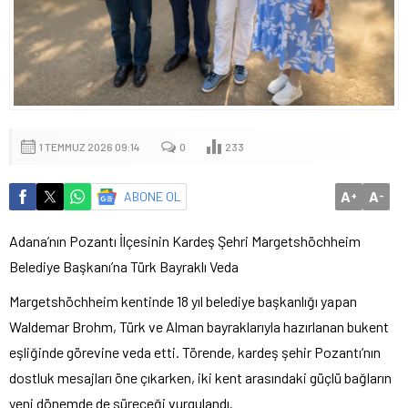
1 TEMMUZ 2026 09:14
0
233
A
A
ABONE OL
+
-
Adana’nın Pozantı İlçesinin Kardeş Şehri Margetshöchheim
Belediye Başkanı’na Türk Bayraklı Veda
Margetshöchheim kentinde 18 yıl belediye başkanlığı yapan
Waldemar Brohm, Türk ve Alman bayraklarıyla hazırlanan bukent
eşliğinde görevine veda etti. Törende, kardeş şehir Pozantı’nın
dostluk mesajları öne çıkarken, iki kent arasındaki güçlü bağların
yeni dönemde de süreceği vurgulandı.