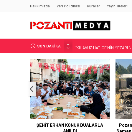
Hakkımızda
Veri Politikası
Kurallar
Yayın İlkeleri
SON DAKİKA
“KILAVUZ HATİCE’NİN MEZARI NE
Adana’nın Gizli Cenneti Pozantı 
Yılmaz Soğutma’dan Buzdolabı U
Gaziantep, Mersin ve Adana’da
Harun YÜCEL Yazdı: İLBER ORTA
UALARLA
Pozantı Otoyolu Tekir Rampasında
Pozan
Saman Yüklü Tır Alevlere Teslim Oldu
Müdür 