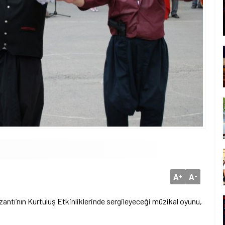
A
A
+
-
antı’nın Kurtuluş Etkinliklerinde sergileyeceği müzikal oyunu,