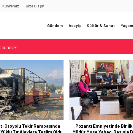
Künyemiz
Bize Ulaşın
Gündem
Asayiş
Kültür & Sanat
Yaşam
REDE?!!!”
Akçatekir Yaylası
yarısı
 Web Tasarımın Öncüsü GZR Ajans
YLI
tı Emniyetinde Bir İlk: Yeni
“Çorbacı Deresi” Parkı Hi
Musa Yabacı Basınla Buluştu
Sunuldu