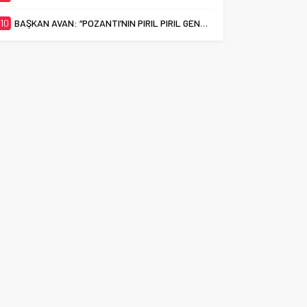
10
BAŞKAN AVAN: “POZANTI’NIN PIRIL PIRIL GENÇLERİ EN İYİ ÜNİVERSİTELERİ HAK EDİYOR”