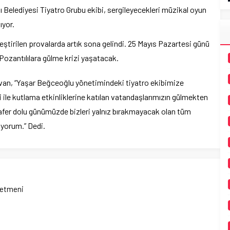
ı Belediyesi Tiyatro Grubu ekibi, sergileyecekleri müzikal oyun
ıyor.
tirilen provalarda artık sona gelindi. 25 Mayıs Pazartesi günü
Pozantılılara gülme krizi yaşatacak.
 Avan, “Yaşar Beğceoğlu yönetimindeki tiyatro ekibimize
ile kutlama etkinliklerine katılan vatandaşlarımızın gülmekten
afer dolu günümüzde bizleri yalnız bırakmayacak olan tüm
iyorum.” Dedi.
netmeni