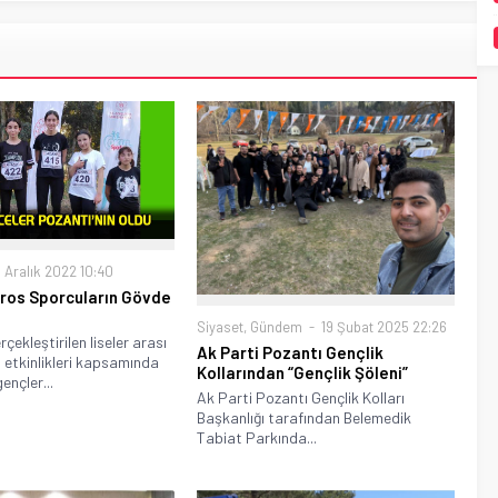
 Aralık 2022 10:40
Kros Sporcuların Gövde
Siyaset
,
Gündem
19 Şubat 2025 22:26
çekleştirilen liseler arası
Ak Parti Pozantı Gençlik
ı etkinlikleri kapsamında
Kollarından “Gençlik Şöleni”
ençler...
Ak Parti Pozantı Gençlik Kolları
Başkanlığı tarafından Belemedik
Tabiat Parkında...