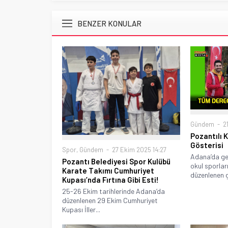
BENZER KONULAR
Gündem
21
Pozantılı 
Gösterisi
Spor
,
Gündem
27 Ekim 2025 14:27
Adana’da ger
Pozantı Belediyesi Spor Kulübü
okul sporlar
Karate Takımı Cumhuriyet
düzenlenen g
Kupası’nda Fırtına Gibi Esti!
25-26 Ekim tarihlerinde Adana’da
düzenlenen 29 Ekim Cumhuriyet
Kupası İller...