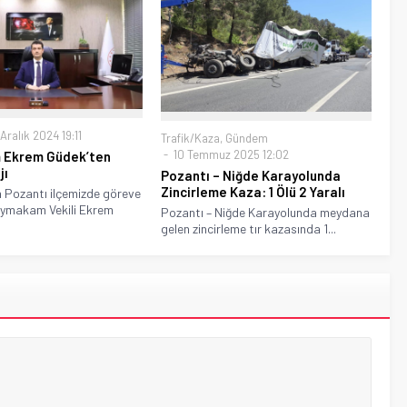
Aralık 2024 19:11
Trafik/Kaza
,
Gündem
10 Temmuz 2025 12:02
Ekrem Güdek’ten
jı
Pozantı – Niğde Karayolunda
Zincirleme Kaza: 1 Ölü 2 Yaralı
 Pozantı ilçemizde göreve
ymakam Vekili Ekrem
Pozantı – Niğde Karayolunda meydana
gelen zincirleme tır kazasında 1...