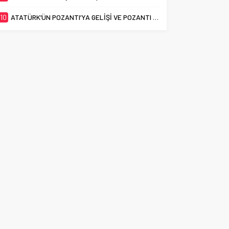
10
ATATÜRK’ÜN POZANTI’YA GELİŞİ VE POZANTI KONGRESİ’NİN 106. YILI KUTLANDI