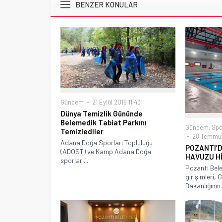
BENZER KONULAR
Gündem
21 Eylül 2019 11:43
Dünya Temizlik Gününde
Belemedik Tabiat Parkını
Gündem
,
Spo
Temizlediler
28 Temmuz
Adana Doğa Sporları Topluluğu
POZANTI’D
(ADOST) ve Kamp Adana Doğa
HAVUZU Hİ
sporları...
Pozantı Bele
girişimleri, 
Bakanlığının.