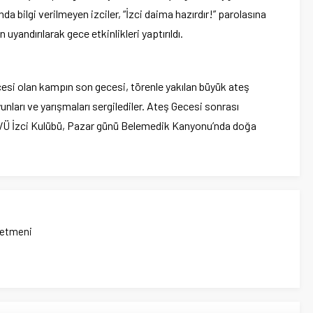
a bilgi verilmeyen izciler, “İzci daima hazırdır!” parolasına
uyandırılarak gece etkinlikleri yaptırıldı.
ncesi olan kampın son gecesi, törenle yakılan büyük ateş
yunları ve yarışmaları sergilediler. Ateş Gecesi sonrası
VÜ İzci Kulübü, Pazar günü Belemedik Kanyonu’nda doğa
netmeni