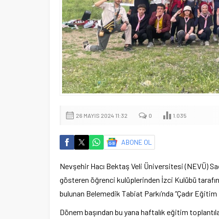
26 MAYIS 2024 11:32
0
1.035
ABONE OL
Nevşehir Hacı Bektaş Veli Üniversitesi (NEVÜ) Sağ
gösteren öğrenci kulüplerinden İzci Kulübü tarafın
bulunan Belemedik Tabiat Parkı’nda “Çadır Eğitim 
Dönem başından bu yana haftalık eğitim toplantılar