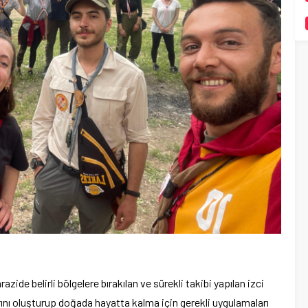
zide belirli bölgelere bırakılan ve sürekli takibi yapılan izci
larını oluşturup doğada hayatta kalma için gerekli uygulamaları