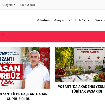
Künyemiz
Bize Ulaşın
Gündem
Asayiş
Kültür & Sanat
Yaşam
REDE?!!!”
Akçatekir Yaylası
yarısı
 Web Tasarımın Öncüsü GZR Ajans
YLI
TI’DA AKADEMİSYENLERDEN
TÜBİTAK BAŞARISI
ŞEHİT ERHAN KONUK DUAL
ANILDI