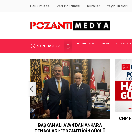
Hakkımızda
Veri Politikası
Kurallar
Yayın İlkeleri
SON DAKİKA
“KILAVUZ HATİCE’NİN MEZARI NE
Adana’nın Gizli Cenneti Pozantı 
Yılmaz Soğutma’dan Buzdolabı U
Gaziantep, Mersin ve Adana’da
Harun YÜCEL Yazdı: İLBER ORTA
POZAN
CHP POZANTI İLÇE BAŞKANI HASAN
GÜRBÜZ OLDU
 ANKARA
ÇİN GÜÇLÜ