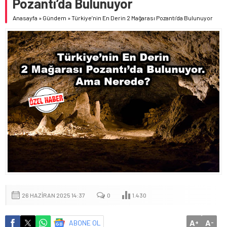
Pozantı’da Bulunuyor
Anasayfa
»
Gündem
»
Türkiye’nin En Derin 2 Mağarası Pozantı’da Bulunuyor
26 HAZIRAN 2025 14:37
0
1.430
A
A
ABONE OL
+
-