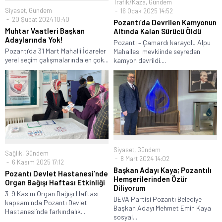
Trafik/Kaza
,
Gündem
Siyaset
,
Gündem
16 Ocak 2025 14:52
20 Şubat 2024 10:40
Pozantı’da Devrilen Kamyonun
Muhtar Vaatleri Başkan
Altında Kalan Sürücü Öldü
Adaylarında Yok!
Pozantı – Çamardı karayolu Alpu
Pozantı’da 31 Mart Mahalli İdareler
Mahallesi mevkiinde seyreden
yerel seçim çalışmalarında en çok...
kamyon devrildi....
Siyaset
,
Gündem
Sağlık
,
Gündem
8 Mart 2024 14:02
6 Kasım 2025 17:12
Başkan Adayı Kaya; Pozantılı
Pozantı Devlet Hastanesi’nde
Hemşerilerinden Özür
Organ Bağışı Haftası Etkinliği
Diliyorum
3-9 Kasım Organ Bağışı Haftası
DEVA Partisi Pozantı Belediye
kapsamında Pozantı Devlet
Başkan Adayı Mehmet Emin Kaya
Hastanesi’nde farkındalık...
sosyal...