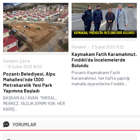
Gündem
3 Şubat 2023 11:22
Kaymakam Fatih Karamahmut,
Fındıklı’da İncelemelerde
Gündem
,
Çevre
Bulundu
13 Şubat 2026 16:50
Pozantı Kaymakamı Fatih
Pozantı Belediyesi, Alpu
Karamahmut, her hafta yaptığı
Mahallesi’nde 1300
mahalle ziyaretlerine Fındıklı...
Metrekarelik Yeni Park
Yapımına Başladı
BAŞKAN ALİ AVAN: “KIRSAL,
MERKEZ, YAZLIK AYRIMI YOK; HER
KARIŞ...
YORUMLAR