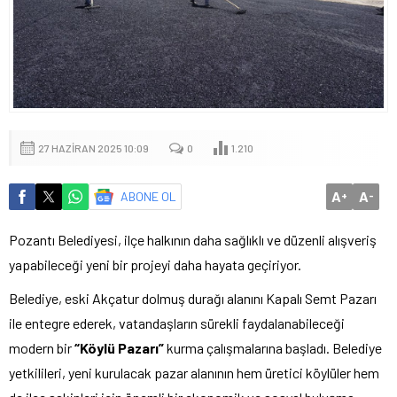
27 HAZIRAN 2025 10:09
0
1.210
A
A
ABONE OL
+
-
Pozantı Belediyesi, ilçe halkının daha sağlıklı ve düzenli alışveriş
yapabileceği yeni bir projeyi daha hayata geçiriyor.
Belediye, eski Akçatur dolmuş durağı alanını Kapalı Semt Pazarı
ile entegre ederek, vatandaşların sürekli faydalanabileceği
modern bir
“Köylü Pazarı”
kurma çalışmalarına başladı. Belediye
yetkilileri, yeni kurulacak pazar alanının hem üretici köylüler hem