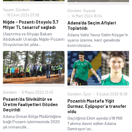
Yaşam
,
Gündem
Gündem
,
Siyaset
18 Ekim 2024 07:58
14 Mart 2024 18:04
Niğde – Pozantı Otoyolu 3,7
Adana’da Seçim Afişleri
Milyar TL tasarruf sağladı
Toplatıldı
Ulaştırma ve Altyapı Bakanı
Adana Valisi Yavuz Selim Köşger’in
Abdulkadir Uraloğlu Niğde-Pozantı
uyarısı üzerine, kent genelinde
Otoyolu’nun bir yılda...
kontrolsüzce...
Gündem
9 Mayıs 2020 21:43
Gündem
,
Spor
9 Şubat 2026 16:36
Pozantı’da Silvikültür ve
Pozantılı Mustafa Yiğit
Üretim Faaliyetleri Gözden
Durmaz, Eyüpspor’a transfer
Geçirildi
oldu
Adana Orman Bölge Müdürlüğüne
Geçtiğimiz Ekim ayında U18 Millî
bağlı Pozantı işletmesinde 2020
Takıma davet edilen Adana
yılı ormancılık...
Demirspor’un...