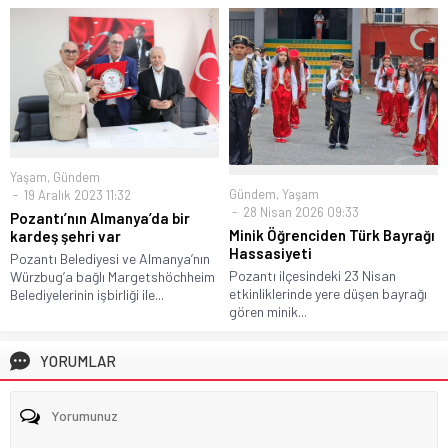
Yaşam
,
Gündem
Gündem
,
Yaşam
19 Aralık 2023 11:32
28 Nisan 2026 09:33
Pozantı’nın Almanya’da bir
Minik Öğrenciden Türk Bayrağı
kardeş şehri var
Hassasiyeti
Pozantı Belediyesi ve Almanya’nın
Pozantı ilçesindeki 23 Nisan
Würzbug’a bağlı Margetshöchheim
etkinliklerinde yere düşen bayrağı
Belediyelerinin işbirliği ile...
gören minik...
YORUMLAR