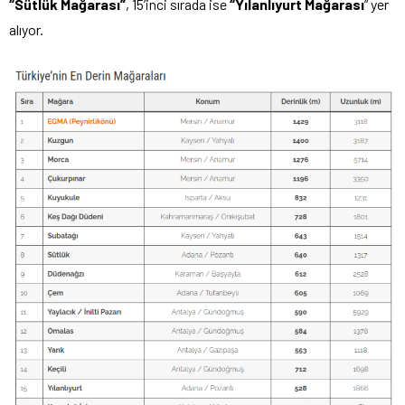
“Sütlük Mağarası”
, 15’inci sırada ise
“Yılanlıyurt Mağarası
” yer
alıyor.