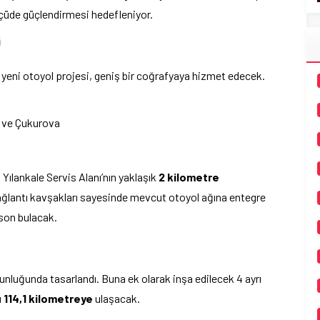
lçüde güçlendirmesi hedefleniyor.
i
an yeni otoyol projesi, geniş bir coğrafyaya hizmet edecek.
n ve Çukurova
Yılankale Servis Alanı’nın yaklaşık
2 kilometre
ağlantı kavşakları sayesinde mevcut otoyol ağına entegre
 son bulacak.
nluğunda tasarlandı. Buna ek olarak inşa edilecek 4 ayrı
u
114,1 kilometreye
ulaşacak.