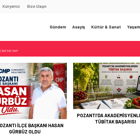
Künyemiz
Bize Ulaşın
Gündem
Asayiş
Kültür & Sanat
Yaşam
REDE?!!!”
Akçatekir Yaylası
yarısı
 Web Tasarımın Öncüsü GZR Ajans
YLI
TI’DA AKADEMİSYENLERDEN
TÜBİTAK BAŞARISI
ŞEHİT ERHAN KONUK DUAL
ANILDI