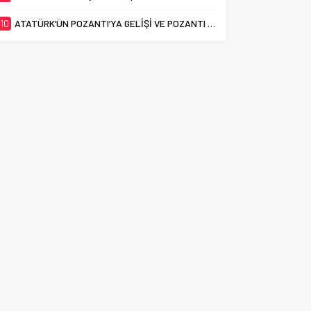
10
ATATÜRK’ÜN POZANTI’YA GELİŞİ VE POZANTI KONGRESİ’NİN 106. YILI KUTLANDI