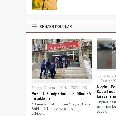
BENZER KONULAR
Trafik/Kaza
,
5 Şubat 20
Niğde – Po
Asayiş
,
Gündem
15 Ekim 2025 10:28
Kaza 1 çoc
Pozantı Emniyetinden İki Günde 4
kişi yarala
Tutuklama
Niğde-Pozan
Adana’dan Takip Edilen Araçta Silahlı
gelen feci k
Saldırı: 2 Tutuklama Adana’dan
çocuk...
takibe...