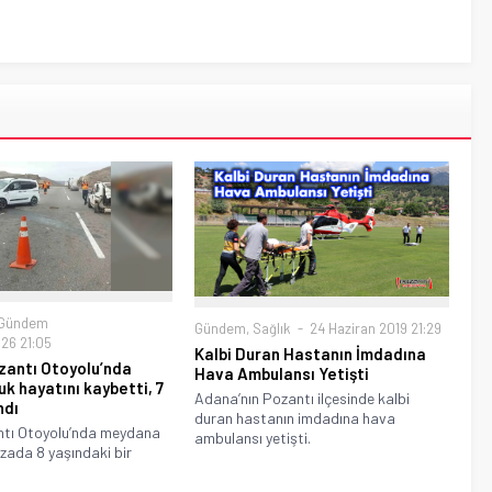
Gündem
Gündem
,
Sağlık
24 Haziran 2019 21:29
26 21:05
Kalbi Duran Hastanın İmdadına
zantı Otoyolu’nda
Hava Ambulansı Yetişti
uk hayatını kaybetti, 7
Adana’nın Pozantı ilçesinde kalbi
ndı
duran hastanın imdadına hava
tı Otoyolu’nda meydana
ambulansı yetişti.
azada 8 yaşındaki bir