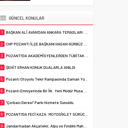
HAYATINI KAYBETTİ
çalışmalarına devam ediyor.
Cumhuriyet Mahallesi sınırları
Adana’nın Pozantı ilçesinde
içerisinde bulunan ve uzun
otomobil ile motosikletin
GÜNCEL KONULAR
yıllardır “Çorbacı Deresi” adıyla
çarpışması sonucu meydana
bilinen...
gelen trafik kazasında bir kişi
1
BAŞKAN ALİ AVAN’DAN ANKARA TEMASLARI: “POZANTI İÇİN GÜÇLÜ DESTEK, KESİNTİSİZ HİZMET”
yaşamını yitirdi. Pozantı’da
akşam saatlerinde meydana
2
CHP POZANTI İLÇE BAŞKANI HASAN GÜRBÜZ OLDU
gelen trafik kazasında,
otomobil ile motosiklet çarpıştı.
3
POZANTI’DA AKADEMİSYENLERDEN TÜBİTAK BAŞARISI
Feci kazada motosiklet...
4
ŞEHİT ERHAN KONUK DUALARLA ANILDI
5
Pozantı Otoyolu Tekir Rampasında Saman Yüklü Tır Alevlere Teslim Oldu
6
Pozantı Emniyetinde Bir İlk: Yeni Müdür Musa Yabacı Basınla Buluştu
7
“Çorbacı Deresi” Parkı Hizmete Sunuldu
8
POZANTI’DA FECİ KAZA: MOTOSİKLET SÜRÜCÜSÜ HAYATINI KAYBETTİ
9
Jandarmadan Akçatekir, Alpu ve Fındıklı Mahallelerinde Dolandırıcılık Uyarısı