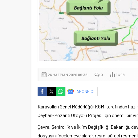
26 HAZIRAN 2026 09:38
0
1.408
ABONE OL
Karayolları Genel Müdürlüğü (KGM) tarafından hazı
Ceyhan-Pozantı Otoyolu Projesi için önemli bir vir
Çevre, Şehircilik ve İklim Değişikliği Bakanlığı, 
dosyasını incelemeye alarak resmi süreci resmen b