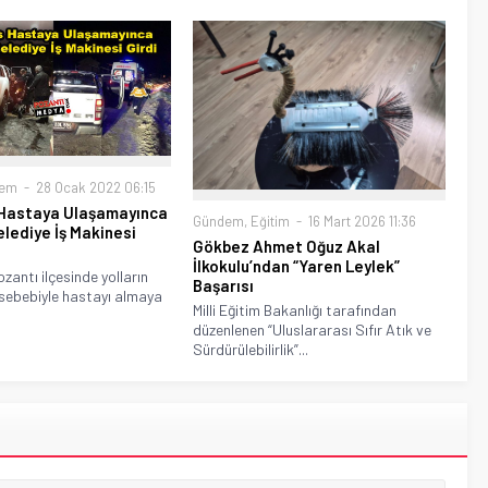
dem
28 Ocak 2022 06:15
Hastaya Ulaşamayınca
Gündem
,
Eğitim
16 Mart 2026 11:36
lediye İş Makinesi
Gökbez Ahmet Oğuz Akal
İlkokulu’ndan “Yaren Leylek”
zantı ilçesinde yolların
Başarısı
 sebebiyle hastayı almaya
Milli Eğitim Bakanlığı tarafından
düzenlenen “Uluslararası Sıfır Atık ve
Sürdürülebilirlik”...