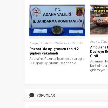
Asayiş
,
Gün
Asayiş
,
Gündem
24 Nisan 2025 18:00
Ambulans 
Pozantı’da uyuşturucu taciri 2
Devreye Be
şüpheli yakalandı
Girdi
Adana’nın Pozantı ilçesinde bir araçta
Adana’nın Po
500 gram uyuşturucu madde ele...
karlı olması
gidemeyen...
YORUMLAR