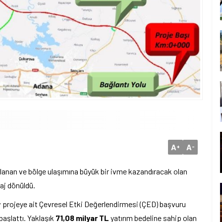
A
A
+
-
rlanan ve bölge ulaşımına büyük bir ivme kazandıracak olan
aj dönüldü.
dev projeye ait Çevresel Etki Değerlendirmesi (ÇED) başvuru
aşlattı. Yaklaşık
71,08 milyar TL
yatırım bedeline sahip olan