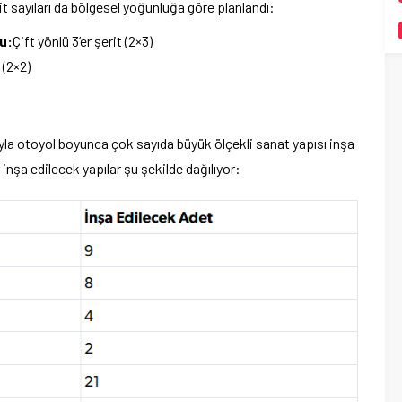
it sayıları da bölgesel yoğunluğa göre planlandı:
u:
Çift yönlü 3’er şerit (2×3)
 (2×2)
yla otoyol boyunca çok sayıda büyük ölçekli sanat yapısı inşa
inşa edilecek yapılar şu şekilde dağılıyor: