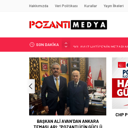
Hakkımızda
Veri Politikası
Kurallar
Yayın İlkeleri
SON DAKİKA
“KILAVUZ HATİCE’NİN MEZARI NE
Adana’nın Gizli Cenneti Pozantı 
Yılmaz Soğutma’dan Buzdolabı U
Gaziantep, Mersin ve Adana’da
Harun YÜCEL Yazdı: İLBER ORTA
POZAN
CHP POZANTI İLÇE BAŞKANI HASAN
GÜRBÜZ OLDU
 ANKARA
ÇİN GÜÇLÜ