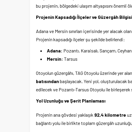
bu projenin, bölgedeki ulaşım altyapısını önemli ö
Projenin Kapsadığı İlçeler ve Güzergâh Bilgis
Adana ve Mersin sınırları içerisinde yer alacak ol
Projenin kapsadığı ilçeler şu şekilde belirlendi:
Adana:
Pozantı, Karaisalı, Sarıçam, Ceyha
Mersin:
Tarsus
Otoyolun güzergâhı, TAG Otoyolu üzerinde yer alan 
batısından
başlayacak. Yeni yol, oluşturulacak b
edilecek ve Pozantı-Tarsus Otoyolu ile birleşerek
Yol Uzunluğu ve Şerit Planlaması
Projenin ana gövdesi yaklaşık
92,4 kilometre
uzu
bağlantı yolu ile birlikte toplam güzergâh uzunluğ