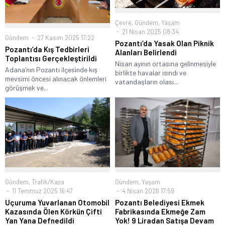
Çevre
,
Gündem
,
Yaşam
21 Nisan 2025 08:34
Gündem
27 Kasım 2025 17:22
Pozantı’da Yasak Olan Piknik
Pozantı’da Kış Tedbirleri
Alanları Belirlendi
Toplantısı Gerçekleştirildi
Nisan ayının ortasına gelinmesiyle
Adana’nın Pozantı ilçesinde kış
birlikte havalar ısındı ve
mevsimi öncesi alınacak önlemleri
vatandaşların olası...
görüşmek ve...
Gündem
,
Trafik/Kaza
Gündem
,
Yaşam
11 Temmuz 2025 16:47
4 Nisan 2026 17:59
Uçuruma Yuvarlanan Otomobil
Pozantı Belediyesi Ekmek
Kazasında Ölen Körkün Çifti
Fabrikasında Ekmeğe Zam
Yan Yana Defnedildi
Yok! 9 Liradan Satışa Devam