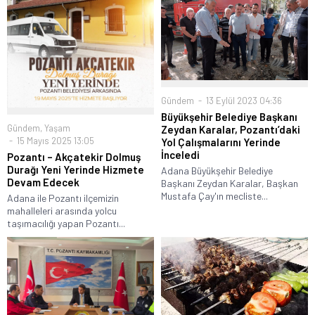
Gündem
13 Eylül 2023 04:36
Büyükşehir Belediye Başkanı
Gündem
,
Yaşam
Zeydan Karalar, Pozantı’daki
15 Mayıs 2025 13:05
Yol Çalışmalarını Yerinde
İnceledi
Pozantı – Akçatekir Dolmuş
Durağı Yeni Yerinde Hizmete
Adana Büyükşehir Belediye
Devam Edecek
Başkanı Zeydan Karalar, Başkan
Mustafa Çay'ın mecliste...
Adana ile Pozantı ilçemizin
mahalleleri arasında yolcu
taşımacılığı yapan Pozantı...