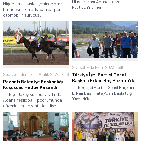
Uluslararası Adana Lezzet
Niğde’nin Ulukışla ilçesinde park
Festivali'ne, her...
halindeki TIR’a arkadan çarpan
otomobilin sürücüsü...
Siyaset
13 Ekim 2023 05:10
Spor
,
Gündem
10 Aralık 2024 17:06
Türkiye İşçi Partisi Genel
Başkanı Erkan Baş Pozantı’da
Pozantı Belediye Başkanlığı
Koşusunu Hedbe Kazandı
Türkiye İşçi Partisi Genel Başkanı
Erkan Baş, Hatay'dan başlattığı
Türkiye Jokey Kulübü tarafından
'Özgürlük...
Adana Yeşiloba Hipodrumu’nda
düzenlenen Pozantı Belediye...