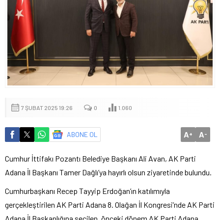
7 ŞUBAT 2025 19:26
0
1.060
A
A
ABONE OL
+
-
Cumhur İttifakı Pozantı Belediye Başkanı Ali Avan, AK Parti
Adana İl Başkanı Tamer Dağlı’ya hayırlı olsun ziyaretinde bulundu.
Cumhurbaşkanı Recep Tayyip Erdoğan’ın katılımıyla
gerçekleştirilen AK Parti Adana 8. Olağan İl Kongresi’nde AK Parti
Adana İl Başkanlığına seçilen, önceki dönem AK Parti Adana