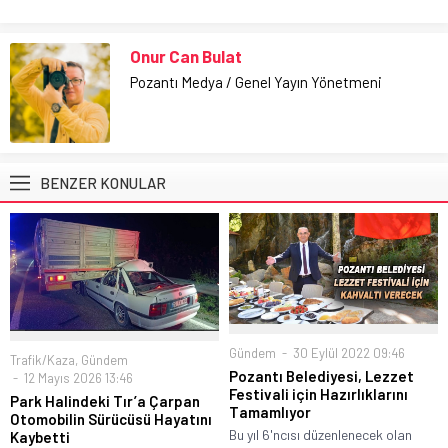
Onur Can Bulat
Pozantı Medya / Genel Yayın Yönetmeni
BENZER KONULAR
Gündem
30 Eylül 2022 09:46
Trafik/Kaza
,
Gündem
Pozantı Belediyesi, Lezzet
12 Mayıs 2026 13:46
Festivali için Hazırlıklarını
Park Halindeki Tır’a Çarpan
Tamamlıyor
Otomobilin Sürücüsü Hayatını
Bu yıl 6'ncısı düzenlenecek olan
Kaybetti