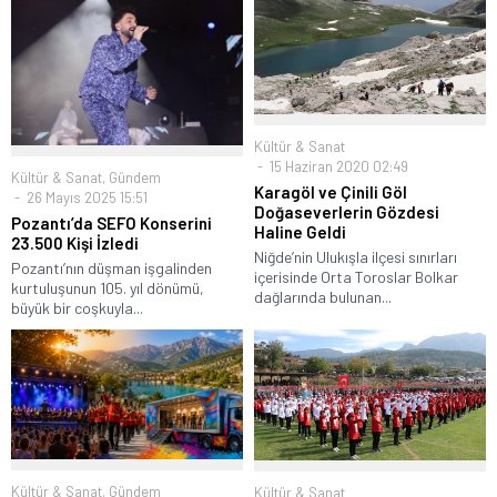
Kültür & Sanat
15 Haziran 2020 02:49
Kültür & Sanat
,
Gündem
Karagöl ve Çinili Göl
26 Mayıs 2025 15:51
Doğaseverlerin Gözdesi
Pozantı’da SEFO Konserini
Haline Geldi
23.500 Kişi İzledi
Niğde’nin Ulukışla ilçesi sınırları
Pozantı’nın düşman işgalinden
içerisinde Orta Toroslar Bolkar
kurtuluşunun 105. yıl dönümü,
dağlarında bulunan...
büyük bir coşkuyla...
Kültür & Sanat
,
Gündem
Kültür & Sanat