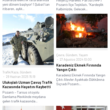
Milliyetçi Hareket Partisi (MHP)
yeni dönem başlıyor! 1 Şubat’tan
Pozantı İlçe Teşkilatı, “Kardeşlik
itibaren, aylık...
Kalbimizde, Gelecek...
Çevre
,
Gündem
,
Yaşam
27 Ağustos 2024 10:00
Karadeniz Ekmek Fırınında
Yangın Çıktı
Trafik/Kaza
,
Gündem
Karadeniz Ekmek Fırınında Yangın
29 Haziran 2025 15:19
Çıktı Alevler Ayakkabı Dükkânına
Ulukışlalı Uzman Çavuş Trafik
Sıçradı Pozantı...
Kazasında Hayatını Kaybetti
Pozantı – Tarsus otoyolu
Damlama Mevkiinde meydana
gelen trafik kazasında...