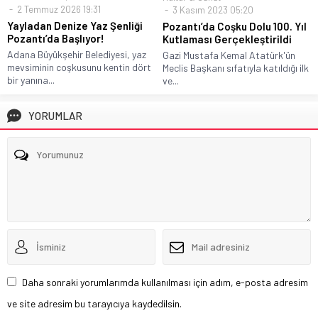
2 Temmuz 2026 19:31
3 Kasım 2023 05:20
Yayladan Denize Yaz Şenliği
Pozantı’da Coşku Dolu 100. Yıl
Pozantı’da Başlıyor!
Kutlaması Gerçekleştirildi
Adana Büyükşehir Belediyesi, yaz
Gazi Mustafa Kemal Atatürk'ün
mevsiminin coşkusunu kentin dört
Meclis Başkanı sıfatıyla katıldığı ilk
bir yanına...
ve...
YORUMLAR
Daha sonraki yorumlarımda kullanılması için adım, e-posta adresim
ve site adresim bu tarayıcıya kaydedilsin.