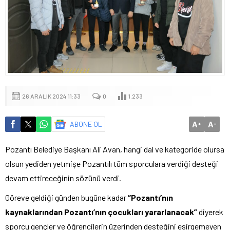
26 ARALIK 2024 11:33
0
1.233
A
A
ABONE OL
+
-
Pozantı Belediye Başkanı Ali Avan, hangi dal ve kategoride olursa
olsun yediden yetmişe Pozantılı tüm sporculara verdiği desteği
devam ettireceğinin sözünü verdi.
Göreve geldiği günden bugüne kadar
“Pozantı’nın
kaynaklarından Pozantı’nın çocukları yararlanacak”
diyerek
sporcu gençler ve öğrencilerin üzerinden desteğini esirgemeyen