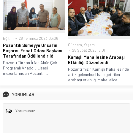
Eğitim
28 Temmuz 2023 03:06
Gündem
,
Yaşam
Pozantılı Sümeyye Ünsal’ın
25 Şubat 2025 16:01
Başarısı Esnaf Odası Başkanı
Tarafından Ödüllendirildi
Kamışlı Mahallesine Arabaşı
Etkinliği Düzenlendi
Pozantı Türkan İrfan Akün Çok
Programlı Anadolu Lisesi
Pozantı’mızın Kamışlı Mahallesinde
mezunlarından Pozantılı...
artık geleneksel hale getirilen
arabaşı etkinliği mahallelice...
YORUMLAR