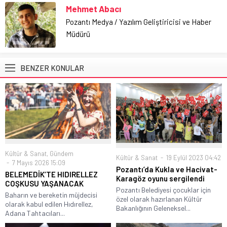
Mehmet Abacı
Pozantı Medya / Yazılım Geliştiricisi ve Haber
Müdürü
BENZER KONULAR
Kültür & Sanat
,
Gündem
Kültür & Sanat
19 Eylül 2023 04:42
7 Mayıs 2026 15:09
Pozantı’da Kukla ve Hacivat-
BELEMEDİK’TE HIDIRELLEZ
Karagöz oyunu sergilendi
COŞKUSU YAŞANACAK
Pozantı Belediyesi çocuklar için
Baharın ve bereketin müjdecisi
özel olarak hazırlanan Kültür
olarak kabul edilen Hıdırellez,
Bakanlığının Geleneksel...
Adana Tahtacıları...