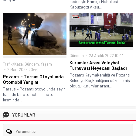
nedeniyle Kamışlı Mahallesi
Kapuzağızı Aksu...
Gündem
23 Aralık 2022 10:44
Kurumlar Arası Voleybol
Trafik/Kaza
,
Gündem
,
Yaşam
Turnuvası Heyecanı Başladı
2 Mart 2025 20:44
Pozantı Kaymakamlığı ve Pozantı
Pozantı – Tarsus Otoyolunda
Belediye Başkanlığının düzenlemiş
Otomobil Yangını
olduğu kurumlar arası...
Tarsus – Pozantı otoyolunda seyir
halinde bir otomobilin motor
kısmında...
YORUMLAR