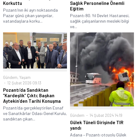
Korkuttu
Sağlık Personeline Önemli
Eğitim
Pozantı’nın iki ayrı noktasında
Pazar günü çıkan yangınlar,
Pozantı 80. Yıl Devlet Hastanesi,
vatandaşlara korku...
sağlık çalışanlarının mesleki bilgi
ve...
Gündem
,
Yaşam
12 Şubat 2026 09:13
Pozantı’da Sandıktan
“Kardeşlik” Çıktı; Başkan
Aytekin’den Tarihi Konuşma
Pozantı’da gerçekleştirilen Esnaf
ve Sanatkârlar Odası Genel Kurulu,
Gündem
14 Şubat 2024 14:19
sandıktan çıkan...
Gülek Tüneli Girişinde TIR
yandı
Adana – Pozantı otoyolu Gülek