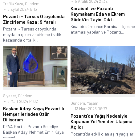
5 Aralık 2024 21:32
Trafik/Kaza
,
Gündem
Karaisalı ve Pozantı
5 Eylül 2024 17:13
Kaymakamı Eda ve Ekrem
Pozantı – Tarsus Otoyolunda
Güdek’in Tayini Çıktı
Zincirleme Kaza: 9 Yaralı
Kısa bir süre önce Karaisalı ilçesine
Pozantı – Tarsus otoyolunda
ataması yapılan ve Pozantı...
meydana gelen zincirleme trafik
kazasında ortalık...
Siyaset
,
Gündem
8 Mart 2024 14:02
Gündem
,
Yaşam
Başkan Adayı Kaya; Pozantılı
13 Mart 2026 09:27
Hemşerilerinden Özür
Pozantı’da Yağış Nedeniyle
Diliyorum
Kapanan Yol Yeniden Ulaşıma
DEVA Partisi Pozantı Belediye
Açıldı
Başkan Adayı Mehmet Emin Kaya
Pozantı’da etkili olan aşırı yağışlar
sosyal...