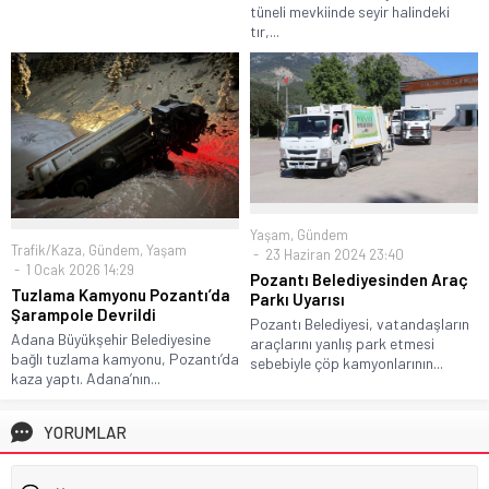
tüneli mevkiinde seyir halindeki
tır,...
Yaşam
,
Gündem
Trafik/Kaza
,
Gündem
,
Yaşam
23 Haziran 2024 23:40
1 Ocak 2026 14:29
Pozantı Belediyesinden Araç
Tuzlama Kamyonu Pozantı’da
Parkı Uyarısı
Şarampole Devrildi
Pozantı Belediyesi, vatandaşların
Adana Büyükşehir Belediyesine
araçlarını yanlış park etmesi
bağlı tuzlama kamyonu, Pozantı’da
sebebiyle çöp kamyonlarının...
kaza yaptı. Adana’nın...
YORUMLAR