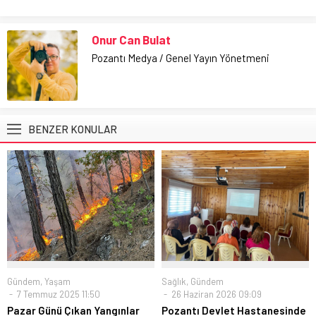
Onur Can Bulat
Pozantı Medya / Genel Yayın Yönetmeni
BENZER KONULAR
Gündem
,
Yaşam
Sağlık
,
Gündem
7 Temmuz 2025 11:50
26 Haziran 2026 09:09
Pazar Günü Çıkan Yangınlar
Pozantı Devlet Hastanesinde