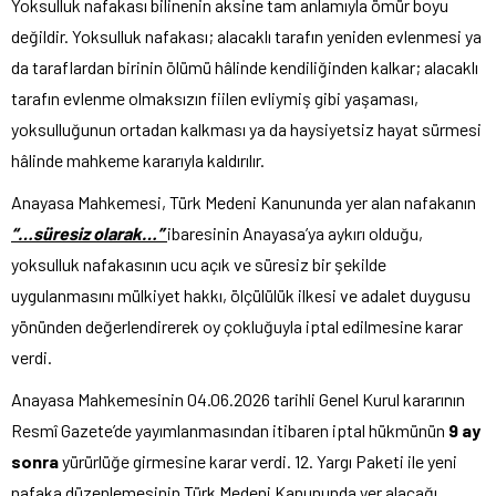
Yoksulluk nafakası bilinenin aksine tam anlamıyla ömür boyu
değildir. Yoksulluk nafakası; alacaklı tarafın yeniden evlenmesi ya
da taraflardan birinin ölümü hâlinde kendiliğinden kalkar; alacaklı
tarafın evlenme olmaksızın fiilen evliymiş gibi yaşaması,
yoksulluğunun ortadan kalkması ya da haysiyetsiz hayat sürmesi
hâlinde mahkeme kararıyla kaldırılır.
Anayasa Mahkemesi, Türk Medeni Kanununda yer alan nafakanın
“…süresiz olarak…”
ibaresinin Anayasa’ya aykırı olduğu,
yoksulluk nafakasının ucu açık ve süresiz bir şekilde
uygulanmasını mülkiyet hakkı, ölçülülük ilkesi ve adalet duygusu
yönünden değerlendirerek oy çokluğuyla iptal edilmesine karar
verdi.
Anayasa Mahkemesinin 04.06.2026 tarihli Genel Kurul kararının
Resmî Gazete’de yayımlanmasından itibaren iptal hükmünün
9 ay
sonra
yürürlüğe girmesine karar verdi. 12. Yargı Paketi ile yeni
nafaka düzenlemesinin Türk Medeni Kanununda yer alacağı