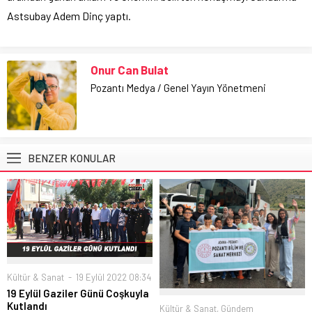
Astsubay Adem Dinç yaptı.
Onur Can Bulat
Pozantı Medya / Genel Yayın Yönetmeni
BENZER KONULAR
Kültür & Sanat
19 Eylül 2022 08:34
19 Eylül Gaziler Günü Coşkuyla
Kutlandı
Kültür & Sanat
,
Gündem