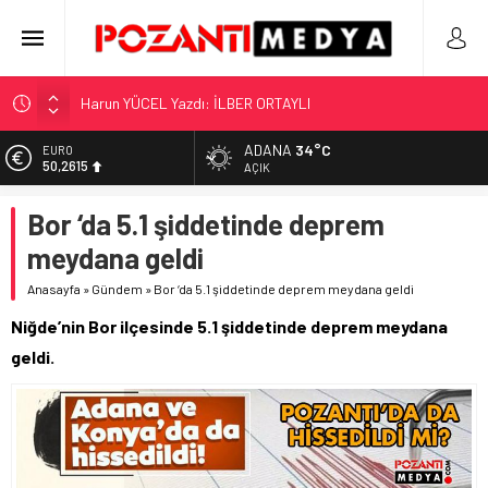
Harun YÜCEL Yazdı: İLBER ORTAYLI
“KILAVUZ HATİCE’NİN MEZARI NEREDE?!!!”
ADANA
34°C
Adana’nın Gizli Cenneti Pozantı Akçatekir Yaylası
EURO
50,2615
AÇIK
Yılmaz Soğutma’dan Buzdolabı Uyarısı
ALTIN
Gaziantep, Mersin ve Adana’da Web Tasarımın Öncüsü GZR
Bor ‘da 5.1 şiddetinde deprem
5.910,66
Ajans
meydana geldi
BİST
11.456,34
Anasayfa
»
Gündem
»
Bor ‘da 5.1 şiddetinde deprem meydana geldi
DOLAR
Niğde’nin Bor ilçesinde 5.1 şiddetinde deprem meydana
42,6961
geldi.