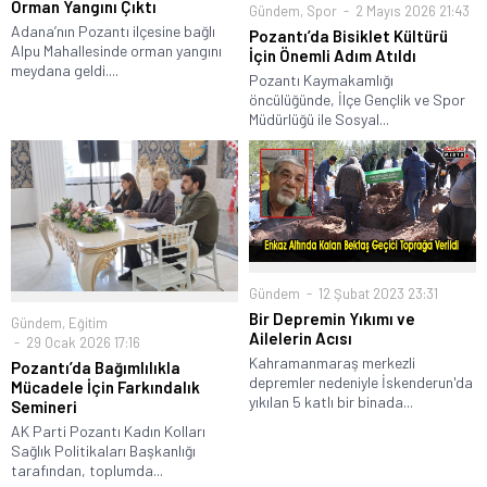
Orman Yangını Çıktı
Gündem
,
Spor
2 Mayıs 2026 21:43
Adana’nın Pozantı ilçesine bağlı
Pozantı’da Bisiklet Kültürü
Alpu Mahallesinde orman yangını
İçin Önemli Adım Atıldı
meydana geldi....
Pozantı Kaymakamlığı
öncülüğünde, İlçe Gençlik ve Spor
Müdürlüğü ile Sosyal...
Gündem
12 Şubat 2023 23:31
Bir Depremin Yıkımı ve
Gündem
,
Eğitim
Ailelerin Acısı
29 Ocak 2026 17:16
Kahramanmaraş merkezli
Pozantı’da Bağımlılıkla
depremler nedeniyle İskenderun'da
Mücadele İçin Farkındalık
yıkılan 5 katlı bir binada...
Semineri
AK Parti Pozantı Kadın Kolları
Sağlık Politikaları Başkanlığı
tarafından, toplumda...