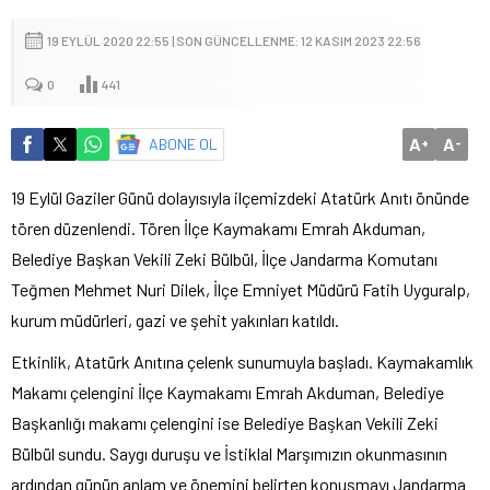
19 EYLÜL 2020 22:55 | SON GÜNCELLENME: 12 KASIM 2023 22:56
0
441
A
A
ABONE OL
+
-
19 Eylül Gaziler Günü dolayısıyla ilçemizdeki Atatürk Anıtı önünde
tören düzenlendi. Tören İlçe Kaymakamı Emrah Akduman,
Belediye Başkan Vekili Zeki Bülbül, İlçe Jandarma Komutanı
Teğmen Mehmet Nuri Dilek, İlçe Emniyet Müdürü Fatih Uyguralp,
kurum müdürleri, gazi ve şehit yakınları katıldı.
Etkinlik, Atatürk Anıtına çelenk sunumuyla başladı. Kaymakamlık
Makamı çelengini İlçe Kaymakamı Emrah Akduman, Belediye
Başkanlığı makamı çelengini ise Belediye Başkan Vekili Zeki
Bülbül sundu. Saygı duruşu ve İstiklal Marşımızın okunmasının
ardından günün anlam ve önemini belirten konuşmayı Jandarma