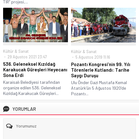
TIR” projesi,...
Kültür & Sanat
Kültür & Sanat
29 Ağustos 2021 23:47
5 Ağustos 2019 11:16
536. Geleneksel Kızıldağ
Pozantı Kongresi’nin 99. Yılı
Karakucak Güreşleri Heyecanı
Törenlerle Kutlandı: Tarihe
Sona Erdi
Saygı Duruşu
Karaisalı Belediyesi tarafından
Ulu Önder Gazi Mustafa Kemal
organize edilen 536. Geleneksel
Atatürk’ün 5 Ağustos 1920’de
Kızıldağ Karakucak Güreşleri...
Pozantı...
YORUMLAR