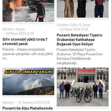
Gündem
,
Kültür & Sanat
Gündem
,
Asayiş
22 Mayıs 2026 13:05
26 Mayıs 2024 12:48
Pozantı Belediyesi Tiyatro
Sıfır otomobil yüklü tırda 7
Grubundan Kahkahaya
otomobil yandı
Boğacak Oyun Geliyor
Pozantı – Adana otoyolunda
Pozantı Belediyesi Tiyatro
yaşanan yangında, sıfır araç yüklü
Grubunun, 25 Mayıs Pozantı’nın
tır...
Kurtuluş Etkinliklerinde
sergileyeceği...
Gündem
13 Temmuz 2021 02:39
Pozantı’da Alpu Mahallesinde