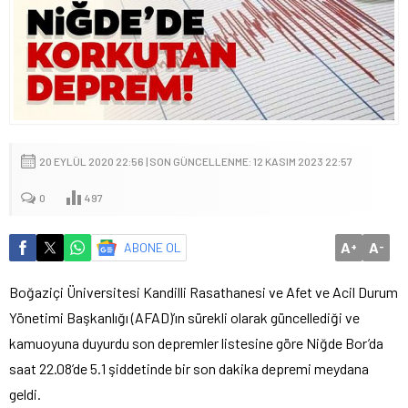
20 EYLÜL 2020 22:56 | SON GÜNCELLENME: 12 KASIM 2023 22:57
0
497
A
A
ABONE OL
+
-
Boğaziçi Üniversitesi Kandilli Rasathanesi ve Afet ve Acil Durum
Yönetimi Başkanlığı (AFAD)’ın sürekli olarak güncellediği ve
kamuoyuna duyurdu son depremler listesine göre Niğde Bor’da
saat 22.08’de 5.1 şiddetinde bir son dakika depremi meydana
geldi.