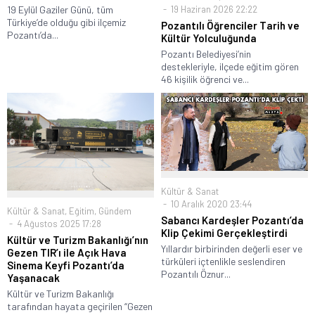
19 Eylül Gaziler Günü, tüm
19 Haziran 2026 22:22
Türkiye’de olduğu gibi ilçemiz
Pozantılı Öğrenciler Tarih ve
Pozantı’da...
Kültür Yolculuğunda
Pozantı Belediyesi’nin
destekleriyle, ilçede eğitim gören
46 kişilik öğrenci ve...
Kültür & Sanat
10 Aralık 2020 23:44
Kültür & Sanat
,
Eğitim
,
Gündem
Sabancı Kardeşler Pozantı’da
4 Ağustos 2025 17:28
Klip Çekimi Gerçekleştirdi
Kültür ve Turizm Bakanlığı’nın
Yıllardır birbirinden değerli eser ve
Gezen TIR’ı ile Açık Hava
türküleri içtenlikle seslendiren
Sinema Keyfi Pozantı’da
Pozantılı Öznur...
Yaşanacak
Kültür ve Turizm Bakanlığı
tarafından hayata geçirilen “Gezen