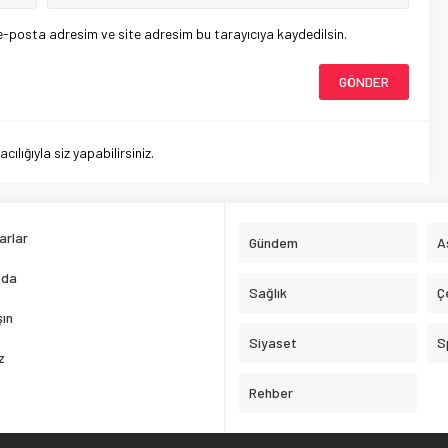
e-posta adresim ve site adresim bu tarayıcıya kaydedilsin.
lığıyla siz yapabilirsiniz.
arlar
Gündem
A
zda
Sağlık
Ç
şın
Siyaset
S
z
Rehber