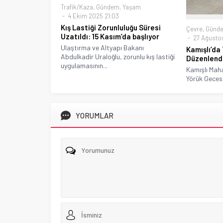
Trafik/Kaza
,
Gündem
,
Yaşam
4 Ekim 2025 21:03
Kış Lastiği Zorunluluğu Süresi
Çevre
,
Günd
Uzatıldı: 15 Kasım’da başlıyor
27 Ağustos
Ulaştırma ve Altyapı Bakanı
Kamışlı’da
Abdulkadir Uraloğlu, zorunlu kış lastiği
Düzenlend
uygulamasının...
Kamışlı Maha
Yörük Gecesi
YORUMLAR