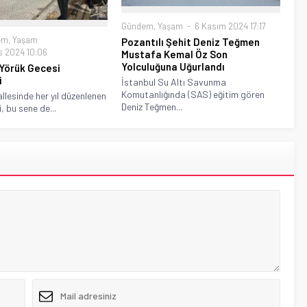
Gündem
,
Yaşam
6 Kasım 2024 17:17
em
,
Yaşam
Pozantılı Şehit Deniz Teğmen
 2024 10:06
Mustafa Kemal Öz Son
Yolculuğuna Uğurlandı
 Yörük Gecesi
i
İstanbul Su Altı Savunma
Komutanlığında (SAS) eğitim gören
llesinde her yıl düzenlenen
Deniz Teğmen...
, bu sene de...