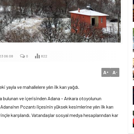
23 06:08
0
822
A
A
+
-
 yayla ve mahallelere yılın ilk karı yağdı.
a bulunan ve içerisinden Adana – Ankara otoyolunun
ana’nın Pozantı ilçesinin yüksek kesimlerine yılın ilk karı
vinçle karşılandı. Vatandaşlar sosyal medya hesaplarından kar