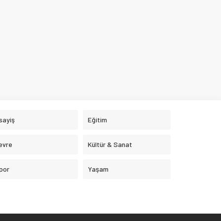
sayiş
Eğitim
evre
Kültür & Sanat
por
Yaşam