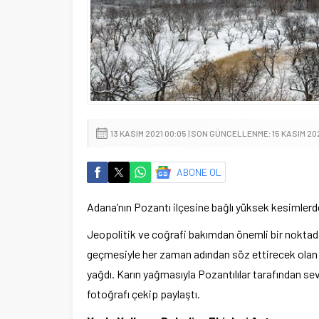
13 KASIM 2021 00:05 | SON GÜNCELLENME: 15 KASIM 20
ABONE OL
Adana’nın Pozantı ilçesine bağlı yüksek kesimlerdeki
Jeopolitik ve coğrafi bakımdan önemli bir noktad
geçmesiyle her zaman adından söz ettirecek olan Ad
yağdı. Karın yağmasıyla Pozantılılar tarafından se
fotoğrafı çekip paylaştı.