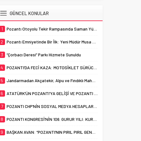
Çarşamba günü Atatürk Anıt...
ADI POZANTI
Çay’ın, ilçe yönetim kurulu
üyeleriyle birlikte partisinden
Gazi Mustafa Kemal Atatürk’ün
GÜNCEL KONULAR
istifa ederek siyasi
Pozantı’ya teşrifleri ve Milli
çalışmalarına YENİ Parti çatısı
Mücadele’nin dönüm
1
Pozantı Otoyolu Tekir Rampasında Saman Yüklü Tır Alevlere Teslim Oldu
altında devam edeceğini
noktalarından biri olan Pozantı
açıklamasının...
Kongresi’nin 106. yıl dönümü, 5
2
Pozantı Emniyetinde Bir İlk: Yeni Müdür Musa Yabacı Basınla Buluştu
Ağustos 2026 Çarşamba günü
düzenlenecek resmi törenle
3
“Çorbacı Deresi” Parkı Hizmete Sunuldu
kutlanacak. Adana ve bölgenin...
4
POZANTI’DA FECİ KAZA: MOTOSİKLET SÜRÜCÜSÜ HAYATINI KAYBETTİ
5
Jandarmadan Akçatekir, Alpu ve Fındıklı Mahallelerinde Dolandırıcılık Uyarısı
6
ATATÜRK’ÜN POZANTI’YA GELİŞİ VE POZANTI KONGRESİ’NİN 106. YILI KUTLANDI
7
POZANTI CHP’NİN SOSYAL MEDYA HESAPLARI “YENİ PARTİ” ADIYLA DEĞİŞTİRİLDİ
8
POZANTI KONGRESİ’NİN 106. GURUR YILI: KURTULUŞUN KARARGÂHI, MÜCADELENİN ADI POZANTI
9
BAŞKAN AVAN: “POZANTI’NIN PIRIL PIRIL GENÇLERİ EN İYİ ÜNİVERSİTELERİ HAK EDİYOR”