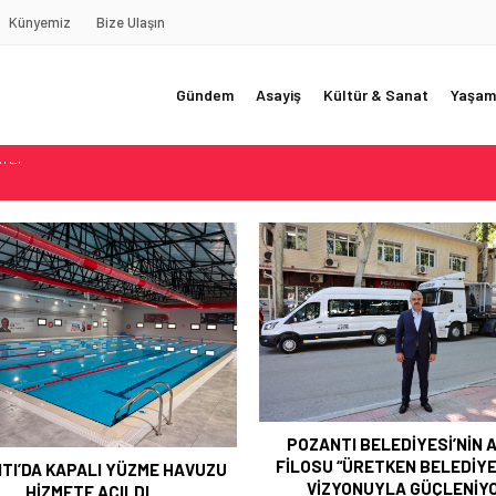
Künyemiz
Bize Ulaşın
Gündem
Asayiş
Kültür & Sanat
Yaşam
REDE?!!!”
Akçatekir Yaylası
yarısı
 Web Tasarımın Öncüsü GZR Ajans
YLI
ANTI BELEDİYESİ’NİN ARAÇ
POZANTI BELEDİYESİ’NDE H
U “ÜRETKEN BELEDİYECİLİK”
MİNE KOCAMAZ HÜZNÜ
İZYONUYLA GÜÇLENİYOR