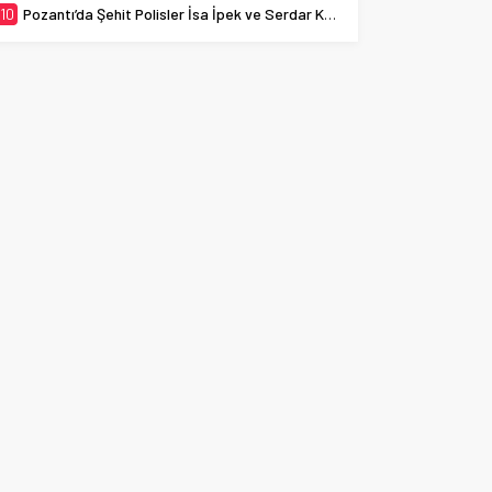
10
Pozantı’da Şehit Polisler İsa İpek ve Serdar Kazar Dualarla Anıldı