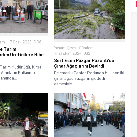
dem
7 Ocak 2026 15:08
Yaşam
,
Çevre
,
Gündem
çe Tarım
21 Ekim 2024 10:12
den Üreticilere Hibe
Sert Esen Rüzgar Pozantı’da
Çınar Ağaçlarını Devirdi
 Tarım Müdürlüğü, Kırsal
 Alanların Kalkınma
Belemedik Tabiat Parkında bulunan iki
amında...
çınar ağacı rüzgârın şiddetli
esmesiyle...