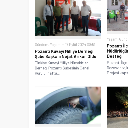
Yaşam
,
Gün
Gündem
,
Yaşam
17 Eylül 2024 08:51
Pozantı İl
Müdürlüğün
Pozantı Kuvayi Milliye Derneği
Desteği
Şube Başkanı Nejat Arıkan Oldu
Pozantı İlçe
Türkiye Kuvayi Milliye Mücahitler
Dezavantajlı
Derneği Pozantı Şubesinin Genel
Projesi kaps
Kurulu, hafta...