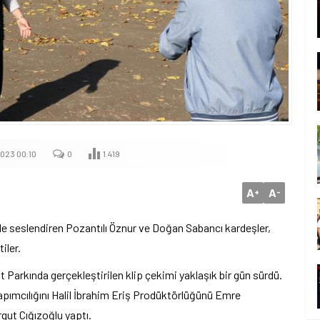
023 00:10
0
1.419
A
A
+
-
nlikle seslendiren Pozantılı Öznur ve Doğan Sabancı kardeşler,
iler.
 Parkında gerçekleştirilen klip çekimi yaklaşık bir gün sürdü.
apımcılığını Halil İbrahim Eriş Prodüktörlüğünü Emre
gut Cığızoğlu yaptı.