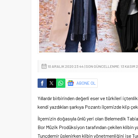
10 ARALIK 2020 23:44 | SON GÜNCELLENME: 13 KASIM 2
ABONE OL
Yıllardır birbirinden değerli eser ve türkileri içte
kendi yazdıkları şarkıya Pozantı ilçemizde klip çekt
İlçemizin doğasıyla ünlü yeri olan Belemedik Tabiat
Bor Müzik Prodüksiyon tarafından çekilen klibin y
Tunçdemir üslenirken klibin yönetmenliğini ise Tur