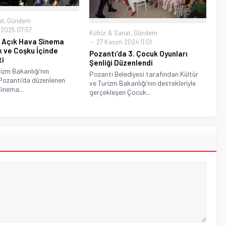
at
,
Gündem
2025 07:57
Kültür & Sanat
,
Gündem
a Açık Hava Sinema
27 Kasım 2024 11:01
ik ve Coşku İçinde
Pozantı’da 3. Çocuk Oyunları
ti
Şenliği Düzenlendi
izm Bakanlığı’nın
Pozantı Belediyesi tarafından Kültür
 Pozantı’da düzenlenen
ve Turizm Bakanlığı’nın destekleriyle
inema...
gerçekleşen Çocuk...