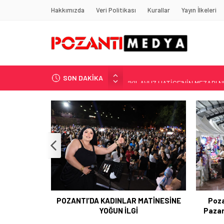
Hakkımızda
Veri Politikası
Kurallar
Yayın İlkeleri
SON DAKİKA
“KILAVUZ HATİCE’NİN MEZARI NE
Adana’nın Gizli Cenneti Pozantı 
Yılmaz Soğutma’dan Buzdolabı U
Gaziantep, Mersin ve Adana’da
Harun YÜCEL Yazdı: İLBER ORTA
Bü
ATİNESİNE
Pozantı Belediyesi Kapalı Semt
Poza
Pazarı Yayla Şenliğine Ev Sahipliği
Yaptı