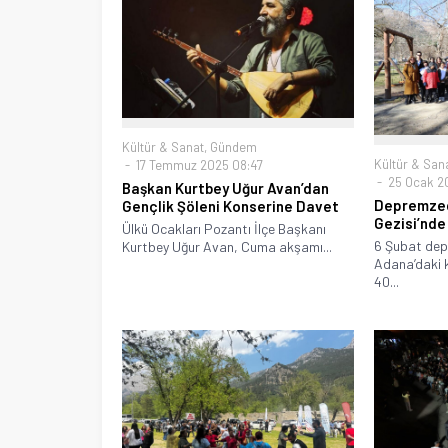
Kültür & Sanat
,
Gündem
Kültür & San
17 Temmuz 2025 08:47
25 Ocak 20
Başkan Kurtbey Uğur Avan’dan
Depremzed
Gençlik Şöleni Konserine Davet
Gezisi’nde
Ülkü Ocakları Pozantı İlçe Başkanı
6 Şubat dep
Kurtbey Uğur Avan, Cuma akşamı...
Adana’daki 
40...