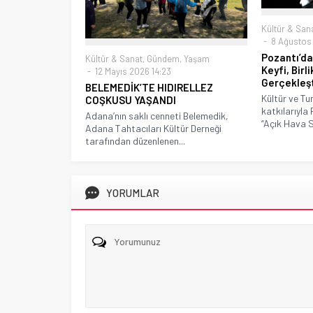
Kültür & San
8 Ağustos 
Pozantı’d
Kültür & Sanat
,
Gündem
,
Yaşam
Keyfi, Birl
12 Mayıs 2026 14:23
Gerçekleş
BELEMEDİK’TE HIDIRELLEZ
Kültür ve Tur
COŞKUSU YAŞANDI
katkılarıyla
Adana’nın saklı cenneti Belemedik,
“Açık Hava S
Adana Tahtacıları Kültür Derneği
tarafından düzenlenen...
YORUMLAR