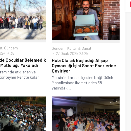
at
,
Gündem
Gündem
,
Kültür & Sanat
24 14:36
27 Ocak 2025 23:25
e Çocuklar Belemedik
Hobi Olarak Başladığı Ahşap
 Mutluluğu Yakaladı
Oymacılığı İşini Sanat Eserlerine
Çeviriyor
reminde etkilenen ve
konteyner kentte kalan
Mersin’in Tarsus ilçesine bağlı Gülek
Mahallesinde ikamet eden 38
yaşındaki...