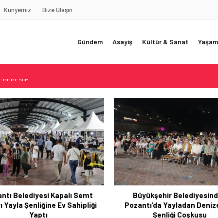
Künyemiz
Bize Ulaşın
Gündem
Asayiş
Kültür & Sanat
Yaşam
REDE?!!!”
Akçatekir Yaylası
yarısı
 Web Tasarımın Öncüsü GZR Ajans
YLI
Yayladan Denize Yaz Şenl
Pozantı’da Başlıyor!
yükşehir Belediyesinden
ntı’da Yayladan Denize Yaz
Şenliği Coşkusu