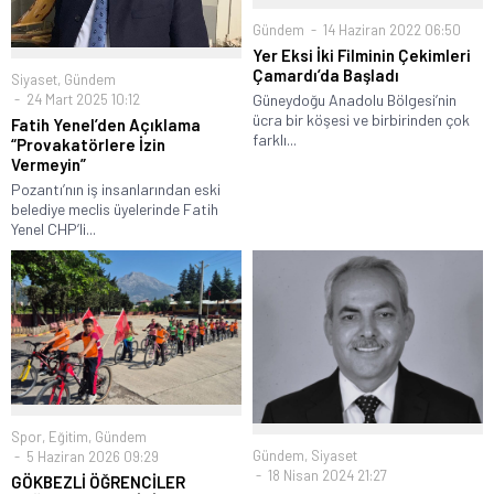
Gündem
14 Haziran 2022 06:50
Yer Eksi İki Filminin Çekimleri
Çamardı’da Başladı
Siyaset
,
Gündem
Güneydoğu Anadolu Bölgesi’nin
24 Mart 2025 10:12
ücra bir köşesi ve birbirinden çok
Fatih Yenel’den Açıklama
farklı...
“Provakatörlere İzin
Vermeyin”
Pozantı’nın iş insanlarından eski
belediye meclis üyelerinde Fatih
Yenel CHP’li...
Spor
,
Eğitim
,
Gündem
Gündem
,
Siyaset
5 Haziran 2026 09:29
18 Nisan 2024 21:27
GÖKBEZLİ ÖĞRENCİLER