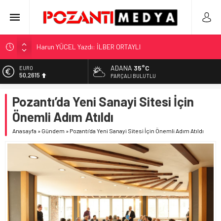
“KILAVUZ HATİCE’NİN MEZARI NEREDE?!!!”
Adana’nın Gizli Cenneti Pozantı Akçatekir Yaylası
ADANA
35°C
ALTIN
5.910,66
Yılmaz Soğutma’dan Buzdolabı Uyarısı
PARÇALI BULUTLU
Gaziantep, Mersin ve Adana’da Web Tasarımın Öncüsü GZR
BİST
Pozantı’da Yeni Sanayi Sitesi İçin
11.456,34
Ajans
Önemli Adım Atıldı
Harun YÜCEL Yazdı: İLBER ORTAYLI
DOLAR
42,6961
Anasayfa
»
Gündem
»
Pozantı’da Yeni Sanayi Sitesi İçin Önemli Adım Atıldı
EURO
50,2615