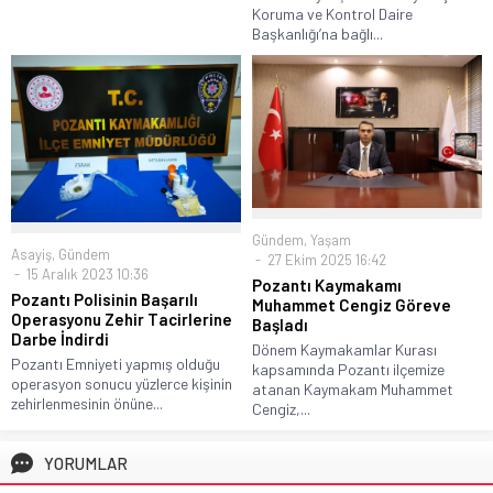
Koruma ve Kontrol Daire
Başkanlığı’na bağlı...
Gündem
,
Yaşam
Asayiş
,
Gündem
27 Ekim 2025 16:42
15 Aralık 2023 10:36
Pozantı Kaymakamı
Pozantı Polisinin Başarılı
Muhammet Cengiz Göreve
Operasyonu Zehir Tacirlerine
Başladı
Darbe İndirdi
Dönem Kaymakamlar Kurası
Pozantı Emniyeti yapmış olduğu
kapsamında Pozantı ilçemize
operasyon sonucu yüzlerce kişinin
atanan Kaymakam Muhammet
zehirlenmesinin önüne...
Cengiz,...
YORUMLAR