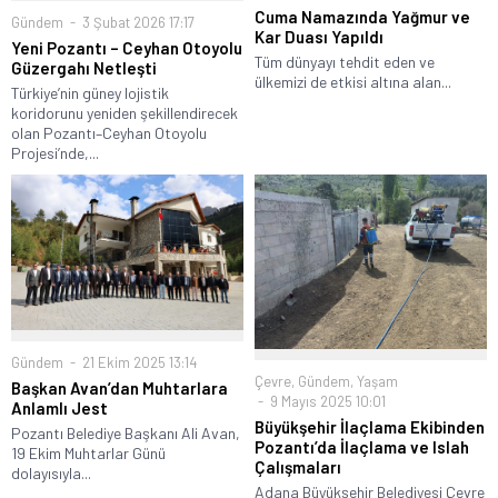
Cuma Namazında Yağmur ve
Gündem
3 Şubat 2026 17:17
Kar Duası Yapıldı
Yeni Pozantı – Ceyhan Otoyolu
Tüm dünyayı tehdit eden ve
Güzergahı Netleşti
ülkemizi de etkisi altına alan...
Türkiye’nin güney lojistik
koridorunu yeniden şekillendirecek
olan Pozantı–Ceyhan Otoyolu
Projesi’nde,...
Gündem
21 Ekim 2025 13:14
Çevre
,
Gündem
,
Yaşam
Başkan Avan’dan Muhtarlara
9 Mayıs 2025 10:01
Anlamlı Jest
Büyükşehir İlaçlama Ekibinden
Pozantı Belediye Başkanı Ali Avan,
Pozantı’da İlaçlama ve Islah
19 Ekim Muhtarlar Günü
Çalışmaları
dolayısıyla...
Adana Büyükşehir Belediyesi Çevre