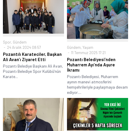
Spor
,
Gündem
Gündem
,
Yaşam
24 Aralık 2024 08:57
11 Temmuz 2025 17:21
Pozantılı Karateciler, Başkan
Pozantı Belediyesi’nden
Ali Avan’ı Ziyaret Etti
Muharrem Ayı’nda Aşure
Pozantı Belediye Başkanı Ali Avan,
İkramı
Pozantı Belediye Spor Kulübü’nün
Pozantı Belediyesi, Muharrem
Karate...
ayının manevi atmosferini
hemşehrileriyle paylaşmaya devam
ediyor....