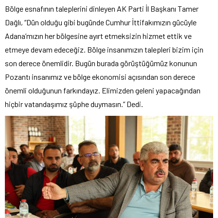
Bölge esnafının taleplerini dinleyen AK Parti İl Başkanı Tamer
Dağlı, “Dün olduğu gibi bugünde Cumhur İttifakımızın gücüyle
Adana’mızın her bölgesine ayırt etmeksizin hizmet ettik ve
etmeye devam edeceğiz. Bölge insanımızın talepleri bizim için
son derece önemlidir. Bugün burada görüştüğümüz konunun
Pozantı insanımız ve bölge ekonomisi açısından son derece
önemli olduğunun farkındayız. Elimizden geleni yapacağından
hiçbir vatandaşımız şüphe duymasın.” Dedi.