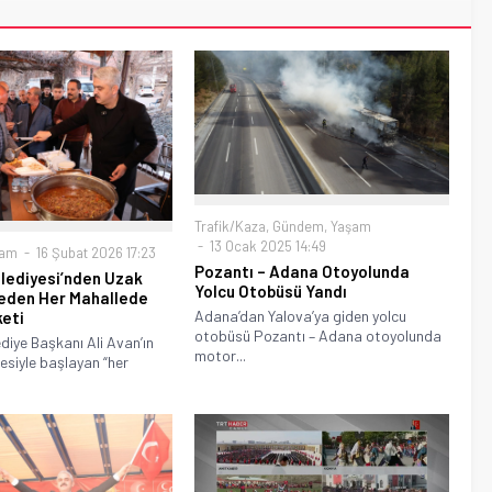
Trafik/Kaza
,
Gündem
,
Yaşam
13 Ocak 2025 14:49
şam
16 Şubat 2026 17:23
Pozantı – Adana Otoyolunda
lediyesi’nden Uzak
Yolcu Otobüsü Yandı
eden Her Mahallede
Adana’dan Yalova’ya giden yolcu
keti
otobüsü Pozantı – Adana otoyolunda
diye Başkanı Ali Avan’ın
motor...
siyle başlayan “her