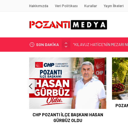
Hakkımızda
Veri Politikası
Kurallar
Yayın İlkeleri
SON DAKİKA
“KILAVUZ HATİCE’NİN MEZARI NE
Adana’nın Gizli Cenneti Pozantı 
Yılmaz Soğutma’dan Buzdolabı U
Gaziantep, Mersin ve Adana’da
Harun YÜCEL Yazdı: İLBER ORTA
POZAN
CHP POZANTI İLÇE BAŞKANI HASAN
GÜRBÜZ OLDU
 ANKARA
ÇİN GÜÇLÜ