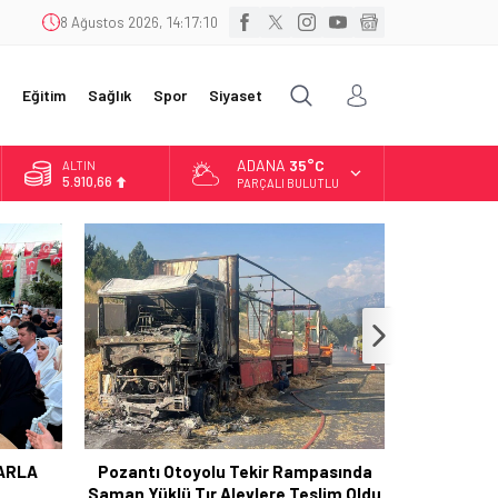
8 Ağustos 2026, 14:17:10
Eğitim
Sağlık
Spor
Siyaset
ADANA
35°C
ALTIN
5.910,66
PARÇALI BULUTLU
BİST
11.456,34
DOLAR
42,6961
EURO
50,2615
ARLA
Pozantı Otoyolu Tekir Rampasında
Pozantı 
Saman Yüklü Tır Alevlere Teslim Oldu
Müdür Mus