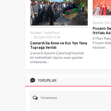
Siyaset
,
Gün
Pozantı Se
İttifakı Ad
Gündem
,
Trafik/Kaza
30 Eylül 2025 17:36
31 Mart Mahal
Çamardı’da Anne ve Kızı Yan Yana
Pozantı Bele
Toprağa Verildi
kazanan...
Çamardı ilçesinin Çukurbağ Köyünde
bir bakkal’daki tüpten sızan gazdan
etkilenerek...
YORUMLAR