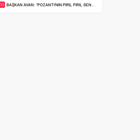
10
BAŞKAN AVAN: “POZANTI’NIN PIRIL PIRIL GENÇLERİ EN İYİ ÜNİVERSİTELERİ HAK EDİYOR”