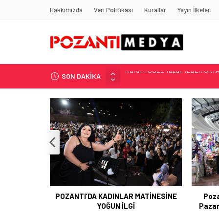
Hakkımızda
Veri Politikası
Kurallar
Yayın İlkeleri
SON DAKİKA
“KILAVUZ HATİCE’NİN MEZARI NE
Adana’nın Gizli Cenneti Pozantı 
Yılmaz Soğutma’dan Buzdolabı U
Gaziantep, Mersin ve Adana’da
Harun YÜCEL Yazdı: İLBER ORTA
Bü
ATİNESİNE
Pozantı Belediyesi Kapalı Semt
Poza
Pazarı Yayla Şenliğine Ev Sahipliği
Yaptı