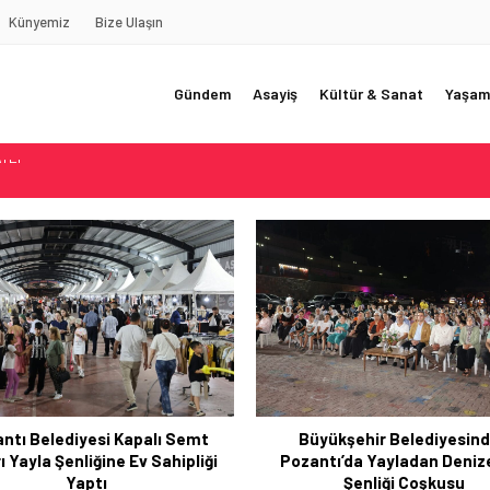
Künyemiz
Bize Ulaşın
Gündem
Asayiş
Kültür & Sanat
Yaşam
REDE?!!!”
Akçatekir Yaylası
yarısı
 Web Tasarımın Öncüsü GZR Ajans
YLI
Yayladan Denize Yaz Şenl
Pozantı’da Başlıyor!
yükşehir Belediyesinden
ntı’da Yayladan Denize Yaz
Şenliği Coşkusu