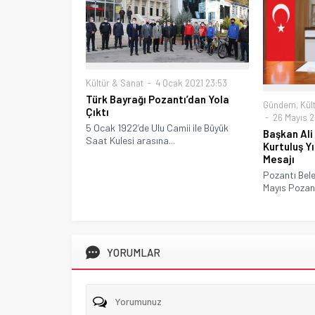
Kültür & Sanat
4 Ocak 2021 23:53
Türk Bayrağı Pozantı’dan Yola
Gündem
,
Kül
Çıktı
26 Mayıs 2
5 Ocak 1922’de Ulu Camii ile Büyük
Başkan Ali
Saat Kulesi arasına...
Kurtuluş Y
Mesajı
Pozantı Bele
Mayıs Pozant
YORUMLAR