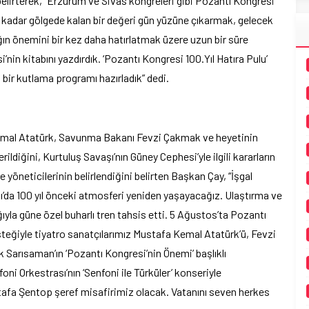
 belirterek, “Erzurum ve Sivas kongreleri gibi Pozantı Kongresi
e kadar gölgede kalan bir değeri gün yüzüne çıkarmak, gelecek
ğın önemini bir kez daha hatırlatmak üzere uzun bir süre
nin kitabını yazdırdık. ‘Pozantı Kongresi 100.Yıl Hatıra Pulu’
bir kutlama programı hazırladık” dedi.
emal Atatürk, Savunma Bakanı Fevzi Çakmak ve heyetinin
ldiğini, Kurtuluş Savaşı’nın Güney Cephesi’yle ilgili kararların
 yöneticilerinin belirlendiğini belirten Başkan Çay, “İşgal
’da 100 yıl önceki atmosferi yeniden yaşayacağız. Ulaştırma ve
ıyla güne özel buharlı tren tahsis etti. 5 Ağustos’ta Pozantı
teğiyle tiyatro sanatçılarımız Mustafa Kemal Atatürk’ü, Fevzi
k Sarısaman’ın ‘Pozantı Kongresi’nin Önemi’ başlıklı
i Orkestrası’nın ‘Senfoni ile Türküler’ konseriyle
fa Şentop şeref misafirimiz olacak. Vatanını seven herkes