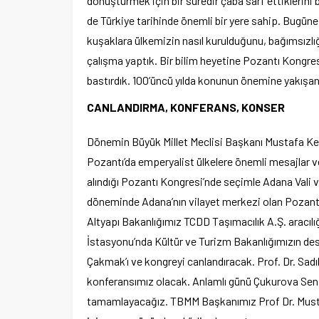
dönüştürmek için bir süredir çaba sarf ettiklerini
de Türkiye tarihinde önemli bir yere sahip. Bugün
kuşaklara ülkemizin nasıl kurulduğunu, bağımsızlı
çalışma yaptık. Bir bilim heyetine Pozantı Kongresi’
bastırdık. 100’üncü yılda konunun önemine yakışan 
CANLANDIRMA, KONFERANS, KONSER
Dönemin Büyük Millet Meclisi Başkanı Mustafa K
Pozantı’da emperyalist ülkelere önemli mesajlar veri
alındığı Pozantı Kongresi’nde seçimle Adana Vali ve
döneminde Adana’nın vilayet merkezi olan Pozantı
Altyapı Bakanlığımız TCDD Taşımacılık A.Ş. aracılığ
İstasyonu’nda Kültür ve Turizm Bakanlığımızın des
Çakmak’ı ve kongreyi canlandıracak. Prof. Dr. Sadı
konferansımız olacak. Anlamlı günü Çukurova Senfon
tamamlayacağız. TBMM Başkanımız Prof Dr. Musta