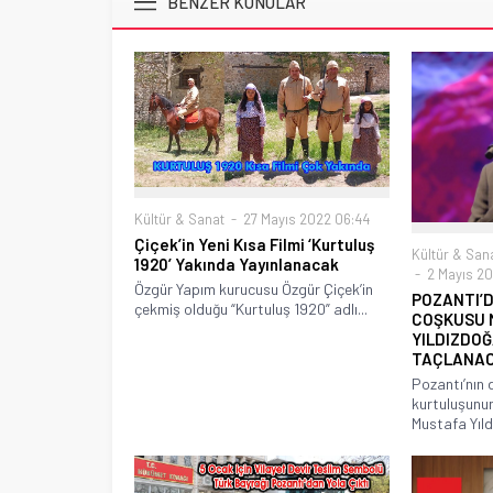
BENZER KONULAR
Kültür & Sanat
27 Mayıs 2022 06:44
Çiçek’in Yeni Kısa Filmi ‘Kurtuluş
Kültür & San
1920’ Yakında Yayınlanacak
2 Mayıs 20
Özgür Yapım kurucusu Özgür Çiçek’in
POZANTI’
çekmiş olduğu “Kurtuluş 1920” adlı...
COŞKUSU 
YILDIZDO
TAÇLANA
Pozantı’nın
kurtuluşunun
Mustafa Yıldı