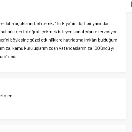
re daha açtıklarını belirterek, “Türkiye’nin dört bir yanından
le buharlı tren fotoğrafı çekmek isteyen sanatçılar rezervasyon
erini böylesine güzel etkinliklere hatırlatma imkânı bulduğum
ımıza, kamu kuruluşlarımızdan vatandaşlarımıza 100’üncü yıl
rum” dedi.
netmeni