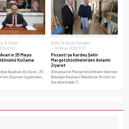
tür & Sanat
Kültür & Sanat
,
Gündem
024 12:40
14 Nisan 2025 17:37
 Avan’ın 25 Mayıs
Pozantı’ya Kardeş Şehir
ıldönümü Kutlama
Margetshöchheim’den Anlamlı
Ziyaret
diye Başkanı Ali Avan, 25
Almanya’nın Margetshöchheim kentinin
ı’nın Düşman İşgalinden...
Belediye Başkanı Waldemar Brohm ve
beraberindeki 3...