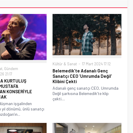
Kültür & Sanat
17 Mart 2024 17:12
at
,
Gündem
Belemedik’te Adanalı Genç
26 21:17
Sanatçı CEO ‘Umrumda Değil’
DA KURTULUŞ
Klibini Çekti
MUSTAFA
Adanalı genç sanatçı CEO, Umrumda
ĞAN KONSERİYLE
Değil şarkısına Belemedik’te klip
CAK
çekti....
 düşman işgalinden
 yıl dönümü, ünlü sanatçı
zdoğan’ın...