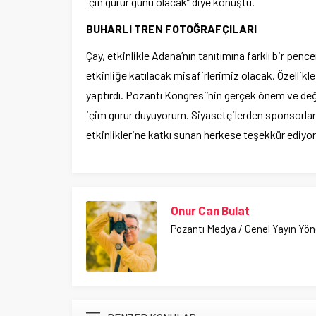
için gurur günü olacak” diye konuştu.
BUHARLI TREN FOTOĞRAFÇILARI
Çay, etkinlikle Adana’nın tanıtımına farklı bir pence
etkinliğe katılacak misafirlerimiz olacak. Özellik
yaptırdı. Pozantı Kongresi’nin gerçek önem ve değ
içim gurur duyuyorum. Siyasetçilerden sponsorlar
etkinliklerine katkı sunan herkese teşekkür ediyo
Onur Can Bulat
Pozantı Medya / Genel Yayın Yö