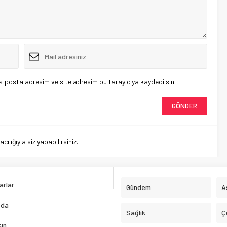
e-posta adresim ve site adresim bu tarayıcıya kaydedilsin.
lığıyla siz yapabilirsiniz.
arlar
Gündem
A
zda
Sağlık
Ç
şın