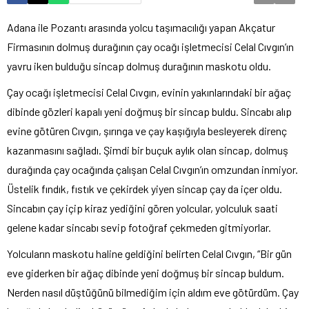
Adana ile Pozantı arasında yolcu taşımacılığı yapan Akçatur
Firmasının dolmuş durağının çay ocağı işletmecisi Celal Cıvgın’ın
yavru iken bulduğu sincap dolmuş durağının maskotu oldu.
Çay ocağı işletmecisi Celal Cıvgın, evinin yakınlarındaki bir ağaç
dibinde gözleri kapalı yeni doğmuş bir sincap buldu. Sincabı alıp
evine götüren Cıvgın, şırınga ve çay kaşığıyla besleyerek direnç
kazanmasını sağladı. Şimdi bir buçuk aylık olan sincap, dolmuş
durağında çay ocağında çalışan Celal Cıvgın’ın omzundan inmiyor.
Üstelik fındık, fıstık ve çekirdek yiyen sincap çay da içer oldu.
Sincabın çay içip kiraz yediğini gören yolcular, yolculuk saati
gelene kadar sincabı sevip fotoğraf çekmeden gitmiyorlar.
Yolcuların maskotu haline geldiğini belirten Celal Cıvgın, “Bir gün
eve giderken bir ağaç dibinde yeni doğmuş bir sincap buldum.
Nerden nasıl düştüğünü bilmediğim için aldım eve götürdüm. Çay