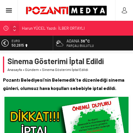
Harun YÜCEL Yazdı: İLBER ORTAYLI
“KILAVUZ HATİCE’NİN MEZARI NEREDE?!!!”
Adana’nın Gizli Cenneti Pozantı Akçatekir Yaylası
ADANA
36°C
EURO
50,2615
PARÇALI BULUTLU
Yılmaz Soğutma’dan Buzdolabı Uyarısı
ALTIN
Gaziantep, Mersin ve Adana’da Web Tasarımın Öncüsü GZR
Sinema Gösterimi İptal Edildi
5.910,66
Ajans
Anasayfa
»
Gündem
»
Sinema Gösterimi İptal Edildi
BİST
11.456,34
Pozantı Belediyesi’nin Belemedik’te düzenlediği sinema
DOLAR
günleri, olumsuz hava koşulları sebebiyle iptal edildi.
42,6961