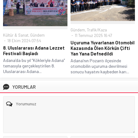
Gündem
,
Trafik/Kaza
Kültür & Sanat
,
Gündem
11 Temmuz 2025 16:47
18 Ekim 2024 07:54
Uçuruma Yuvarlanan Otomobil
8. Uluslararası Adana Lezzet
Kazasında Ölen Körkün Çifti
Festivali Başladı
Yan Yana Defnedildi
Adana’da bu yıl “Kökleriyle Adana”
Adana’nın Pozantı ilçesinde
temasıyla gerçekleştirilen 8.
otomobilin uçuruma devrilmesi
Uluslararası Adana...
sonucu hayatını kaybeden karı...
YORUMLAR