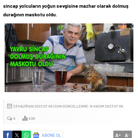
sincap yolcuların yoğun sevgisine mazhar olarak dolmuş
durağının maskotu oldu.
23 HAZIRAN 2022 07:05 | SON GÜNCELLENME: 14 KASIM 2023 07:06
0
536
A
A
ABONE OL
+
-