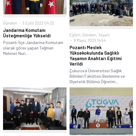
Gündem
5 Eylül 2023 04:32
Jandarma Komutanı
Eğitim
,
Gündem
,
Yaşam
Üsteğmenliğe Yükseldi
8 Mayıs 2025 14:54
Pozantı İlçe Jandarma Komutanı
Pozantı Meslek
olarak görev yapan Teğmen
Yüksekokulunda Sağlıklı
Mehmet Nuri...
Yaşamın Anahtarı Eğitimi
Verildi
Çukurova Üniversitesi Sağlık
Bilimleri Fakültesi Beslenme ve
Diyetetik Bölümü Öğretim...