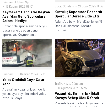
Gündem
,
Eğitim
,
Spor
Spor
,
Gündem
21 Ocak 2025 14:39
18 Kasım 2025 09:01
Kurtuluş Kupasında Pozantılı
Kaymakam Cengiz ve Başkan
Sporcular Derece Elde Etti
Avan’dan Genç Sporculara
Anlamlı Hediye
Adana’da bu yıl 6.’sı düzenlenen “5
Ocak Uluslararası Karate
Pozantı’da spor alanında büyük
Kurtuluş...
başarılar elde eden genç
sporcular, Kaymakam...
Gündem
5 Haziran 2023 02:25
Yolcu Otobüsü Cayır Cayır
Trafik/Kaza
,
Gündem
Yandı
8 Ağustos 2025 15:35
Adana'nın Pozantı ilçesinde 16
Pozantı’da Kırmızı Işık İhlali
yolcusuyla seyir halindeki yolcu
Kazaya Sebep Oldu 5 Yaralı
otobüsü cayır...
Pozantı ilçesinde trafik ışıklarında