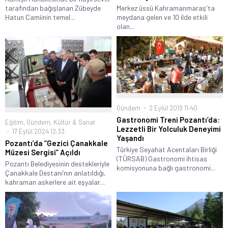
tarafından bağışlanan Zübeyde
Merkez üssü Kahramanmaraş'ta
Hatun Camiinin temel...
meydana gelen ve 10 ilde etkili
olan...
Gündem
2 Eylül 2019 11:40
Gastronomi Treni Pozantı’da:
Eğitim
,
Gündem
,
Kültür & Sanat
Lezzetli Bir Yolculuk Deneyimi
17 Eylül 2024 12:33
Yaşandı
Pozantı’da “Gezici Çanakkale
Türkiye Seyahat Acentaları Birliği
Müzesi Sergisi” Açıldı
(TÜRSAB) Gastronomi ihtisas
Pozantı Belediyesinin destekleriyle
komisyonuna bağlı gastronomi...
Çanakkale Destanı’nın anlatıldığı,
kahraman askerlere ait eşyalar...