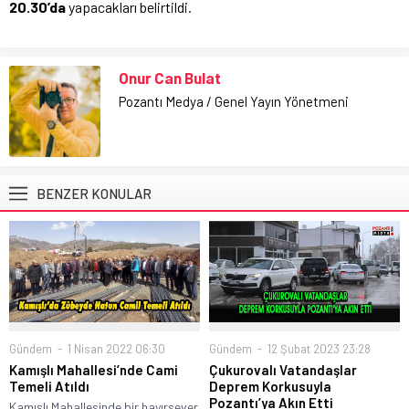
20.30’da
yapacakları belirtildi.
Onur Can Bulat
Pozantı Medya / Genel Yayın Yönetmeni
BENZER KONULAR
Gündem
1 Nisan 2022 06:30
Gündem
12 Şubat 2023 23:28
Kamışlı Mahallesi’nde Cami
Çukurovalı Vatandaşlar
Temeli Atıldı
Deprem Korkusuyla
Pozantı’ya Akın Etti
Kamışlı Mahallesinde bir hayırsever