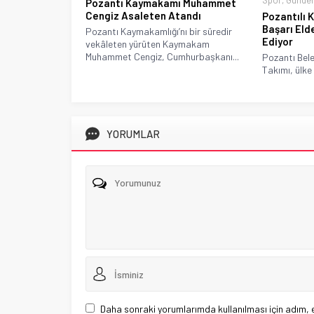
Spor
,
Günde
Pozantı Kaymakamı Muhammet
Cengiz Asaleten Atandı
Pozantılı 
Başarı El
Pozantı Kaymakamlığı’nı bir süredir
Ediyor
vekâleten yürüten Kaymakam
Muhammet Cengiz, Cumhurbaşkanı...
Pozantı Bel
Takımı, ülke 
YORUMLAR
Daha sonraki yorumlarımda kullanılması için adım, 