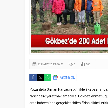
22 MART 2023 00:31
0
582
ABONE OL
Pozantı’da Orman Haftası etkinlikleri kapsamında, 
farkındalık yaratmak amacıyla, Gökbez Ahmet Oğuz
arka bahçesinde gerçekleştirilen fidan dikimi etkin