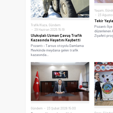
Yaşam
,
Gün
23 Ağustos
Tekir Yayla
Trafik/Kaza
,
Gündem
Pozantı İlçe
29 Haziran 2025 15:19
düzenlenen A
Ulukışlalı Uzman Çavuş Trafik
Ziyafeti prog
Kazasında Hayatını Kaybetti
Pozantı – Tarsus otoyolu Damlama
Mevkiinde meydana gelen trafik
kazasında...
Gündem
23 Şubat 2026 15:00