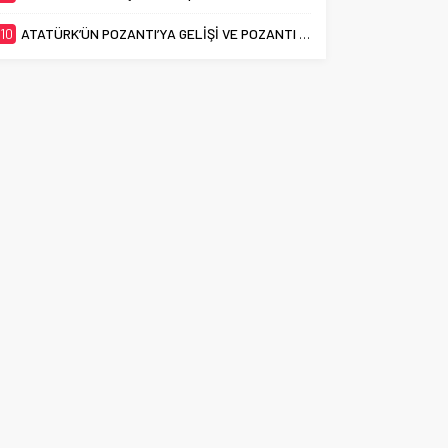
10
ATATÜRK’ÜN POZANTI’YA GELİŞİ VE POZANTI KONGRESİ’NİN 106. YILI KUTLANDI