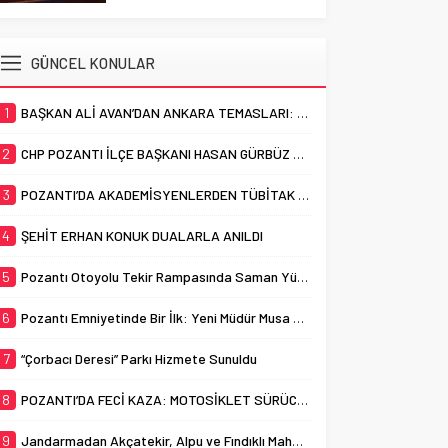
HAYATINI KAYBETTİ
çalışmalarına devam ediyor.
Cumhuriyet Mahallesi sınırları
Adana’nın Pozantı ilçesinde
içerisinde bulunan ve uzun
otomobil ile motosikletin
GÜNCEL KONULAR
yıllardır “Çorbacı Deresi” adıyla
çarpışması sonucu meydana
bilinen...
gelen trafik kazasında bir kişi
1
BAŞKAN ALİ AVAN’DAN ANKARA TEMASLARI: “POZANTI İÇİN GÜÇLÜ DESTEK, KESİNTİSİZ HİZMET”
yaşamını yitirdi. Pozantı’da
akşam saatlerinde meydana
2
CHP POZANTI İLÇE BAŞKANI HASAN GÜRBÜZ OLDU
gelen trafik kazasında,
otomobil ile motosiklet çarpıştı.
3
POZANTI’DA AKADEMİSYENLERDEN TÜBİTAK BAŞARISI
Feci kazada motosiklet...
4
ŞEHİT ERHAN KONUK DUALARLA ANILDI
5
Pozantı Otoyolu Tekir Rampasında Saman Yüklü Tır Alevlere Teslim Oldu
6
Pozantı Emniyetinde Bir İlk: Yeni Müdür Musa Yabacı Basınla Buluştu
7
“Çorbacı Deresi” Parkı Hizmete Sunuldu
8
POZANTI’DA FECİ KAZA: MOTOSİKLET SÜRÜCÜSÜ HAYATINI KAYBETTİ
9
Jandarmadan Akçatekir, Alpu ve Fındıklı Mahallelerinde Dolandırıcılık Uyarısı