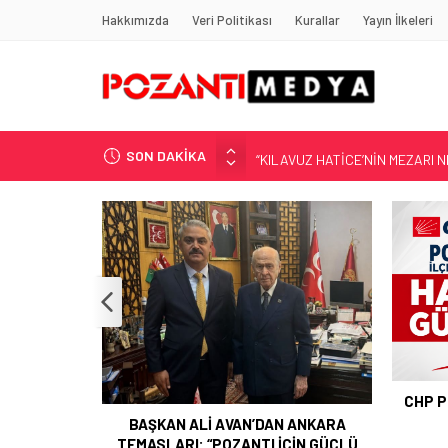
Hakkımızda
Veri Politikası
Kurallar
Yayın İlkeleri
SON DAKİKA
“KILAVUZ HATİCE’NİN MEZARI NE
Adana’nın Gizli Cenneti Pozantı 
Yılmaz Soğutma’dan Buzdolabı U
Gaziantep, Mersin ve Adana’da
Harun YÜCEL Yazdı: İLBER ORTA
POZAN
CHP POZANTI İLÇE BAŞKANI HASAN
GÜRBÜZ OLDU
 ANKARA
ÇİN GÜÇLÜ