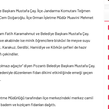
e Başkanı Mustafa Çay, İlçe Jandarma Komutanı Teğmen
 Cem Doğaroğlu, İlçe Orman İşletme Müdür Muavini Mehmet
kam Fatih Karamahmut ve Belediye Başkanı Mustafa Çay,
ve akabinde ise minik öğrencilere bisküvi ile meyve suyu
t, Karakuz, Gerdibi, Hamidiye ve Körkün şefleri de hazır
ı çekindiler.
 olmazı ağaçtır” diyen Pozantı Belediye Başkanı Mustafa Çay,
edeniyle düzenlenen fidan dikimi etkinliğinde emeği geçen
.
letme Müdürlüğü tarafından ilçe merkezindeki merkez camii
badem ve kızılçam fidanları dağıttı.