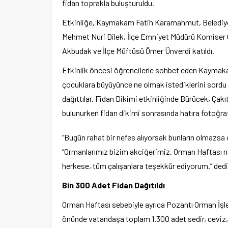
fidan toprakla buluşturuldu.
Etkinliğe, Kaymakam Fatih Karamahmut, Belediy
Mehmet Nuri Dilek, İlçe Emniyet Müdürü Komiser
Akbudak ve İlçe Müftüsü Ömer Ünverdi katıldı.
Etkinlik öncesi öğrencilerle sohbet eden Kayma
çocuklara büyüyünce ne olmak istediklerini sordu 
dağıttılar. Fidan Dikimi etkinliğinde Bürücek, Çakı
bulunurken fidan dikimi sonrasında hatıra fotoğraf
“Bugün rahat bir nefes alıyorsak bunların olmazsa
“Ormanlarımız bizim akciğerimiz. Orman Haftası n
herkese, tüm çalışanlara teşekkür ediyorum.” dedi
Bin 300 Adet Fidan Dağıtıldı
Orman Haftası sebebiyle ayrıca Pozantı Orman İş
önünde vatandaşa toplam 1.300 adet sedir, ceviz, 