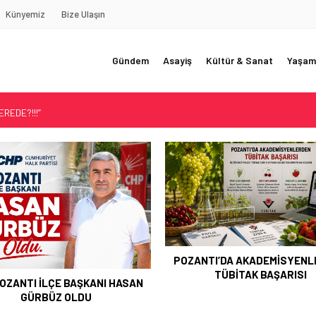
Künyemiz
Bize Ulaşın
Gündem
Asayiş
Kültür & Sanat
Yaşam
REDE?!!!”
Akçatekir Yaylası
yarısı
 Web Tasarımın Öncüsü GZR Ajans
YLI
TI’DA AKADEMİSYENLERDEN
TÜBİTAK BAŞARISI
ŞEHİT ERHAN KONUK DUAL
ANILDI