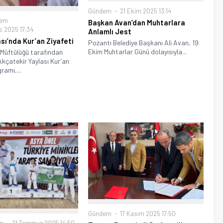
Gündem
21 Ekim 2025 13:14
dem
Başkan Avan’dan Muhtarlara
 2025 17:34
Anlamlı Jest
sı’nda Kur’an Ziyafeti
Pozantı Belediye Başkanı Ali Avan, 19
Ekim Muhtarlar Günü dolayısıyla...
 Müftülüğü tarafından
kçatekir Yaylası Kur’an
ramı,...
Gündem
17 Kasım 2025 17:50