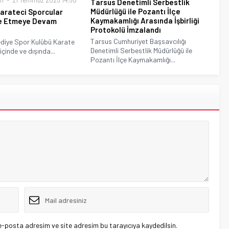
m
21 Temmuz 2025 14:50
Tarsus Denetimli Serbestlik
Müdürlüğü ile Pozantı İlçe
Karateci Sporcular
Kaymakamlığı Arasında İşbirliği
de Etmeye Devam
Protokolü İmzalandı
Tarsus Cumhuriyet Başsavcılığı
ediye Spor Kulübü Karate
Denetimli Serbestlik Müdürlüğü ile
içinde ve dışında...
Pozantı İlçe Kaymakamlığı...
e-posta adresim ve site adresim bu tarayıcıya kaydedilsin.