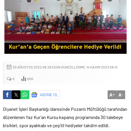
30 AĞUSTOS 2022 08:28 | SON GÜNCELLENME: 14 KASIM 2023 08:41
0
600
A
A
ABONE OL
+
-
Diyanet İşleri Başkanlığı idaresinde Pozantı Müftülüğü tarafından
düzenlenen Yaz Kur’an Kursu kapanış programında 30 talebeye
bisiklet, spor ayakkabı ve çeşitli hediyeler takdim edildi.