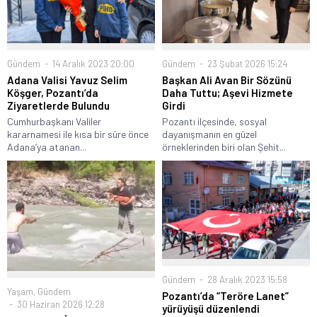
Gündem
14 Aralık 2023 20:00
Gündem
23 Şubat 2026 15:24
Adana Valisi Yavuz Selim
Başkan Ali Avan Bir Sözünü
Köşger, Pozantı’da
Daha Tuttu; Aşevi Hizmete
Ziyaretlerde Bulundu
Girdi
Cumhurbaşkanı Valiler
Pozantı ilçesinde, sosyal
kararnamesi ile kısa bir süre önce
dayanışmanın en güzel
Adana’ya atanan...
örneklerinden biri olan Şehit...
Gündem
28 Aralık 2023 15:58
Yaşam
,
Gündem
Pozantı’da “Teröre Lanet”
30 Haziran 2026 12:28
yürüyüşü düzenlendi