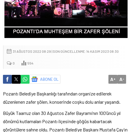
31 AĞUSTOS 2022 08:29 | SON GÜNCELLENME: 14 KASIM 2023 08:30
0
554
A
A
ABONE OL
+
-
Pozantı Belediye Başkanlığı tarafından organize edilerek
düzenlenen zafer şölen, konserinde coşku dolu anlar yaşandı.
Büyük Taarruz olan 30 Ağustos Zafer Bayramı’nın 100’üncü yıl
dönümü kutlamaları Pozantı ilçesinde göğüs kabartacak
görüntülere sahne oldu. Pozantı Belediye Başkanı Mustafa Çay’ın