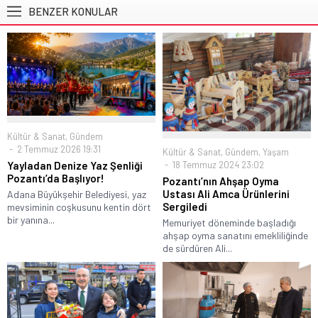
BENZER KONULAR
Kültür & Sanat
,
Gündem
2 Temmuz 2026 19:31
Kültür & Sanat
,
Gündem
,
Yaşam
Yayladan Denize Yaz Şenliği
18 Temmuz 2024 23:02
Pozantı’da Başlıyor!
Pozantı’nın Ahşap Oyma
Ustası Ali Amca Ürünlerini
Adana Büyükşehir Belediyesi, yaz
Sergiledi
mevsiminin coşkusunu kentin dört
bir yanına...
Memuriyet döneminde başladığı
ahşap oyma sanatını emekliliğinde
de sürdüren Ali...