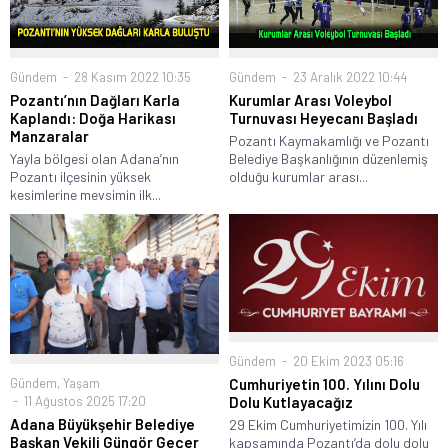
Gündem
28 Kasım 2022 10:35
Gündem
23 Aralık 2022 10:44
Pozantı’nın Dağları Karla
Kurumlar Arası Voleybol
Kaplandı: Doğa Harikası
Turnuvası Heyecanı Başladı
Manzaralar
Pozantı Kaymakamlığı ve Pozantı
Yayla bölgesi olan Adana’nın
Belediye Başkanlığının düzenlemiş
Pozantı ilçesinin yüksek
olduğu kurumlar arası...
kesimlerine mevsimin ilk...
Gündem
20 Ekim 2023 05:16
Gündem
,
Yaşam
Cumhuriyetin 100. Yılını Dolu
11 Ağustos 2025 17:20
Dolu Kutlayacağız
Adana Büyükşehir Belediye
29 Ekim Cumhuriyetimizin 100. Yılı
Başkan Vekili Güngör Geçer
kapsamında Pozantı’da dolu dolu