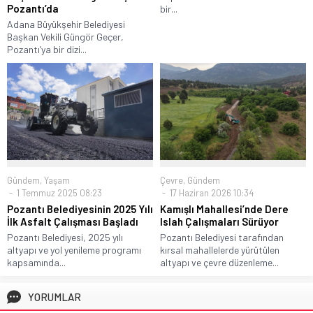
Pozantı’da
bir...
Adana Büyükşehir Belediyesi
Başkan Vekili Güngör Geçer,
Pozantı’ya bir dizi...
Gündem
,
Yaşam
Çevre
,
Gündem
1 Temmuz 2025 08:23
17 Haziran 2026 10:34
Pozantı Belediyesinin 2025 Yılı
Kamışlı Mahallesi’nde Dere
İlk Asfalt Çalışması Başladı
Islah Çalışmaları Sürüyor
Pozantı Belediyesi, 2025 yılı
Pozantı Belediyesi tarafından
altyapı ve yol yenileme programı
kırsal mahallelerde yürütülen
kapsamında...
altyapı ve çevre düzenleme...
YORUMLAR