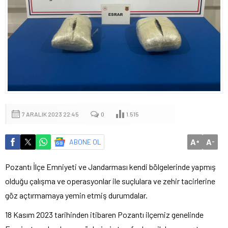
7 ARALIK 2023 22:45
0
1.515
A
A
ABONE OL
+
-
Pozantı İlçe Emniyeti ve Jandarması kendi bölgelerinde yapmış
olduğu çalışma ve operasyonlar ile suçlulara ve zehir tacirlerine
göz açtırmamaya yemin etmiş durumdalar.
18 Kasım 2023 tarihinden itibaren Pozantı ilçemiz genelinde