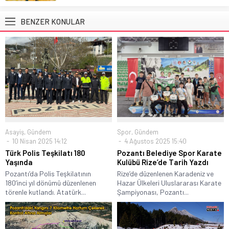
BENZER KONULAR
Asayiş
,
Gündem
Spor
,
Gündem
10 Nisan 2025 14:12
4 Ağustos 2025 15:40
Türk Polis Teşkilatı 180
Pozantı Belediye Spor Karate
Yaşında
Kulübü Rize’de Tarih Yazdı
Pozantı’da Polis Teşkilatının
Rize’de düzenlenen Karadeniz ve
180’inci yıl dönümü düzenlenen
Hazar Ülkeleri Uluslararası Karate
törenle kutlandı. Atatürk...
Şampiyonası, Pozantı...