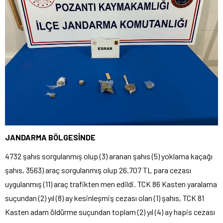
JANDARMA BÖLGESİNDE
4732 şahıs sorgulanmış olup (3) aranan şahıs (5) yoklama kaçağı
şahıs, 3563) araç sorgulanmış olup 26.707 TL para cezası
uygulanmış (11) araç trafikten men edildi. TCK 86 Kasten yaralama
suçundan (2) yıl (8) ay kesinleşmiş cezası olan (1) şahıs, TCK 81
Kasten adam öldürme suçundan toplam (2) yıl (4) ay hapis cezası