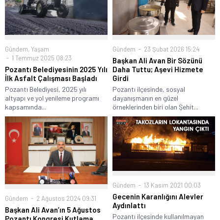
Gündem
,
Yaşam
Gündem
23 Şubat 2026 15:24
1 Temmuz 2025 08:23
Başkan Ali Avan Bir Sözünü
Pozantı Belediyesinin 2025 Yılı
Daha Tuttu; Aşevi Hizmete
İlk Asfalt Çalışması Başladı
Girdi
Pozantı Belediyesi, 2025 yılı
Pozantı ilçesinde, sosyal
altyapı ve yol yenileme programı
dayanışmanın en güzel
kapsamında...
örneklerinden biri olan Şehit...
Gündem
13 Kasım 2021 00:03
Gecenin Karanlığını Alevler
Gündem
2 Ağustos 2024 09:31
Aydınlattı
Başkan Ali Avan’ın 5 Ağustos
Pozantı ilçesinde kullanılmayan
Pozantı Kongresi Kutlama