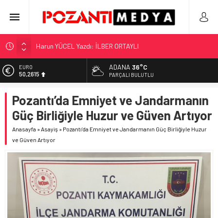
“KILAVUZ HATİCE’NİN MEZARI NEREDE?!!!”
Adana’nın Gizli Cenneti Pozantı Akçatekir Yaylası
ADANA
36°C
EURO
50,2615
Yılmaz Soğutma’dan Buzdolabı Uyarısı
PARÇALI BULUTLU
Gaziantep, Mersin ve Adana’da Web Tasarımın Öncüsü GZR
ALTIN
Pozantı’da Emniyet ve Jandarmanın
5.910,66
Ajans
Güç Birliğiyle Huzur ve Güven Artıyor
Harun YÜCEL Yazdı: İLBER ORTAYLI
BİST
11.456,34
Anasayfa
»
Asayiş
»
Pozantı’da Emniyet ve Jandarmanın Güç Birliğiyle Huzur
ve Güven Artıyor
DOLAR
42,6961