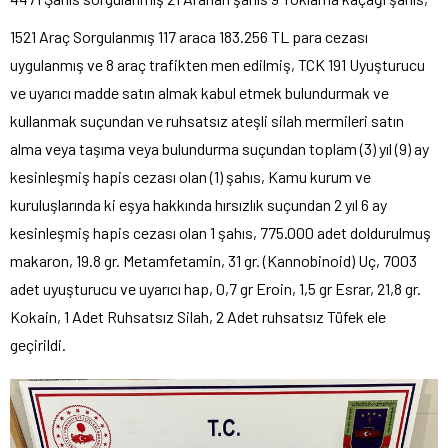
1521 Araç Sorgulanmış 117 araca 183.256 TL para cezası
uygulanmış ve 8 araç trafikten men edilmiş, TCK 191 Uyuşturucu
ve uyarıcı madde satın almak kabul etmek bulundurmak ve
kullanmak suçundan ve ruhsatsız ateşli silah mermileri satın
alma veya taşıma veya bulundurma suçundan toplam (3) yıl (9) ay
kesinleşmiş hapis cezası olan (1) şahıs, Kamu kurum ve
kuruluşlarında ki eşya hakkında hırsızlık suçundan 2 yıl 6 ay
kesinleşmiş hapis cezası olan 1 şahıs, 775.000 adet doldurulmuş
makaron, 19.8 gr. Metamfetamin, 31 gr. (Kannobinoid) Uç, 7003
adet uyuşturucu ve uyarıcı hap, 0,7 gr Eroin, 1,5 gr Esrar, 21,8 gr.
Kokain, 1 Adet Ruhsatsız Silah, 2 Adet ruhsatsız Tüfek ele
geçirildi.