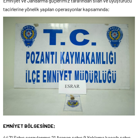
Emniyet ve Jandarma güçlerimiz tarafından silah ve uyuşturucu
tacirlerine yönelik yapılan operasyonlar kapsamında;
EMNİYET BÖLGESİNDE;
4471 Şahıs sorgulanmış 21 Aranan şahıs 9 Yoklama kaçağı şahıs,