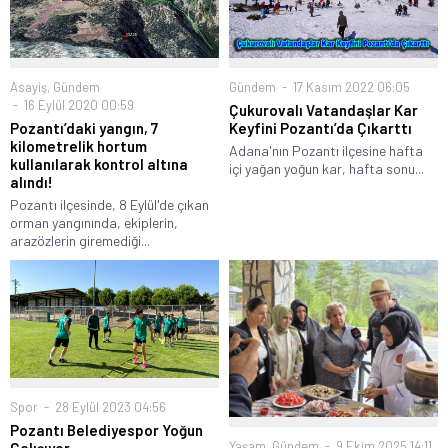
Asayiş
,
Gündem
Gündem
17 Kasım 2022 06:05
16 Eylül 2020 00:59
Çukurovalı Vatandaşlar Kar
Pozantı’daki yangın, 7
Keyfini Pozantı’da Çıkarttı
kilometrelik hortum
Adana'nın Pozantı ilçesine hafta
kullanılarak kontrol altına
içi yağan yoğun kar, hafta sonu...
alındı!
Pozantı ilçesinde, 8 Eylül'de çıkan
orman yangınında, ekiplerin,
arazözlerin giremediği...
Spor
28 Eylül 2023 04:56
Pozantı Belediyespor Yoğun
Yaşam
,
Gündem
9 Ekim 2025 14:11
Çalışıyor