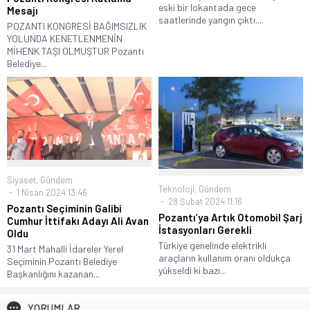
eski bir lokantada gece
Mesajı
saatlerinde yangın çıktı....
POZANTI KONGRESİ BAĞIMSIZLIK
YOLUNDA KENETLENMENİN
MİHENK TAŞI OLMUŞTUR Pozantı
Belediye...
Siyaset
,
Gündem
Teknoloji
,
Gündem
1 Nisan 2024 13:46
28 Şubat 2024 11:16
Pozantı Seçiminin Galibi
Pozantı’ya Artık Otomobil Şarj
Cumhur İttifakı Adayı Ali Avan
İstasyonları Gerekli
Oldu
Türkiye genelinde elektrikli
31 Mart Mahalli İdareler Yerel
araçların kullanım oranı oldukça
Seçiminin Pozantı Belediye
yükseldi ki bazı...
Başkanlığını kazanan...
YORUMLAR