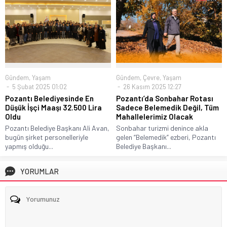
Gündem
,
Yaşam
Gündem
,
Çevre
,
Yaşam
5 Şubat 2025 01:02
26 Kasım 2025 12:27
Pozantı Belediyesinde En
Pozantı’da Sonbahar Rotası
Düşük İşçi Maaşı 32.500 Lira
Sadece Belemedik Değil, Tüm
Oldu
Mahallelerimiz Olacak
Pozantı Belediye Başkanı Ali Avan,
Sonbahar turizmi denince akla
bugün şirket personelleriyle
gelen “Belemedik” ezberi, Pozantı
yapmış olduğu...
Belediye Başkanı...
YORUMLAR