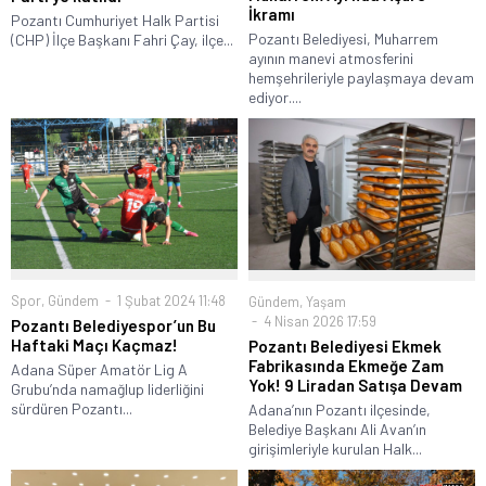
İkramı
Pozantı Cumhuriyet Halk Partisi
Pozantı Belediyesi, Muharrem
(CHP) İlçe Başkanı Fahri Çay, ilçe...
ayının manevi atmosferini
hemşehrileriyle paylaşmaya devam
ediyor....
Spor
,
Gündem
1 Şubat 2024 11:48
Gündem
,
Yaşam
4 Nisan 2026 17:59
Pozantı Belediyespor’un Bu
Haftaki Maçı Kaçmaz!
Pozantı Belediyesi Ekmek
Fabrikasında Ekmeğe Zam
Adana Süper Amatör Lig A
Yok! 9 Liradan Satışa Devam
Grubu’nda namağlup liderliğini
sürdüren Pozantı...
Adana’nın Pozantı ilçesinde,
Belediye Başkanı Ali Avan’ın
girişimleriyle kurulan Halk...