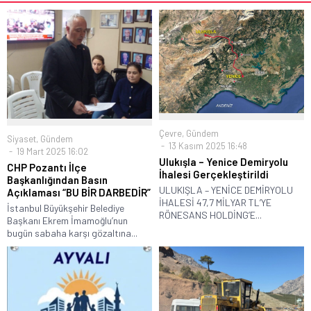
Çevre
,
Gündem
Siyaset
,
Gündem
13 Kasım 2025 16:48
19 Mart 2025 16:02
Ulukışla – Yenice Demiryolu
CHP Pozantı İlçe
İhalesi Gerçekleştirildi
Başkanlığından Basın
ULUKIŞLA – YENİCE DEMİRYOLU
Açıklaması “BU BİR DARBEDİR”
İHALESİ 47,7 MİLYAR TL’YE
İstanbul Büyükşehir Belediye
RÖNESANS HOLDİNG’E...
Başkanı Ekrem İmamoğlu’nun
bugün sabaha karşı gözaltına...