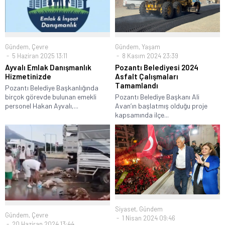
Gündem
,
Yaşam
Gündem
,
Çevre
8 Kasım 2024 23:39
5 Haziran 2025 13:11
Pozantı Belediyesi 2024
Ayvalı Emlak Danışmanlık
Asfalt Çalışmaları
Hizmetinizde
Tamamlandı
Pozantı Belediye Başkanlığında
Pozantı Belediye Başkanı Ali
birçok görevde bulunan emekli
Avan’ın başlatmış olduğu proje
personel Hakan Ayvalı,...
kapsamında ilçe...
Siyaset
,
Gündem
Gündem
,
Çevre
1 Nisan 2024 09:46
20 Haziran 2024 13:44