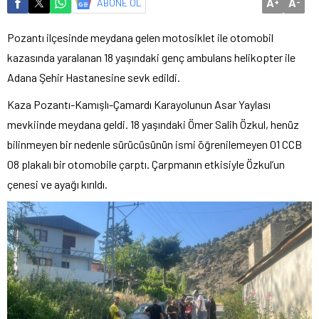
A
A
ABONE OL
+
-
Pozantı ilçesinde meydana gelen motosiklet ile otomobil
kazasında yaralanan 18 yaşındaki genç ambulans helikopter ile
Adana Şehir Hastanesine sevk edildi.
Kaza Pozantı-Kamışlı-Çamardı Karayolunun Asar Yaylası
mevkiinde meydana geldi. 18 yaşındaki Ömer Salih Özkul, henüz
bilinmeyen bir nedenle sürücüsünün ismi öğrenilemeyen 01 CCB
08 plakalı bir otomobile çarptı. Çarpmanın etkisiyle Özkul’un
çenesi ve ayağı kırıldı.