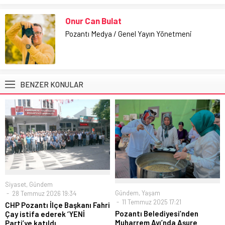
Onur Can Bulat
Pozantı Medya / Genel Yayın Yönetmeni
BENZER KONULAR
Siyaset
,
Gündem
Gündem
,
Yaşam
28 Temmuz 2026 19:34
11 Temmuz 2025 17:21
CHP Pozantı İlçe Başkanı Fahri
Pozantı Belediyesi’nden
Çay istifa ederek ‘YENİ
Muharrem Ayı’nda Aşure
Parti’ye katıldı