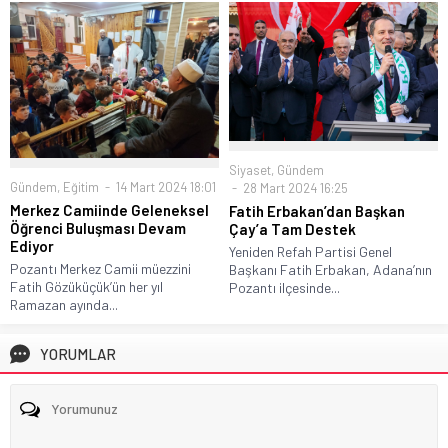
Siyaset
,
Gündem
Gündem
,
Eğitim
14 Mart 2024 18:01
28 Mart 2024 16:25
Merkez Camiinde Geleneksel
Fatih Erbakan’dan Başkan
Öğrenci Buluşması Devam
Çay’a Tam Destek
Ediyor
Yeniden Refah Partisi Genel
Pozantı Merkez Camii müezzini
Başkanı Fatih Erbakan, Adana’nın
Fatih Gözüküçük’ün her yıl
Pozantı ilçesinde...
Ramazan ayında...
YORUMLAR