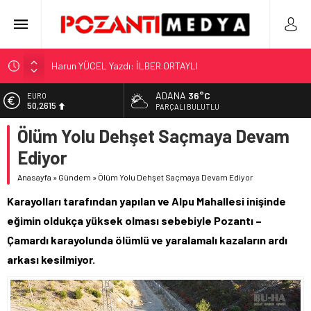
Harun YÜCEL Yazdı: İLBER ORTAYLI
“KILAVUZ HATİCE’NİN MEZARI NEREDE?!!!”
ADANA
36°C
EURO
50,2615
Adana’nın Gizli Cenneti Pozantı Akçatekir Yaylası
PARÇALI BULUTLU
Yılmaz Soğutma’dan Buzdolabı Uyarısı
Ölüm Yolu Dehşet Saçmaya Devam
ALTIN
5.910,66
Gaziantep, Mersin ve Adana’da Web Tasarımın Öncüsü GZR
Ediyor
Ajans
BİST
11.456,34
Anasayfa
»
Gündem
»
Ölüm Yolu Dehşet Saçmaya Devam Ediyor
Karayolları tarafından yapılan ve Alpu Mahallesi inişinde
DOLAR
42,6961
eğimin oldukça yüksek olması sebebiyle Pozantı –
Çamardı karayolunda ölümlü ve yaralamalı kazaların ardı
arkası kesilmiyor.