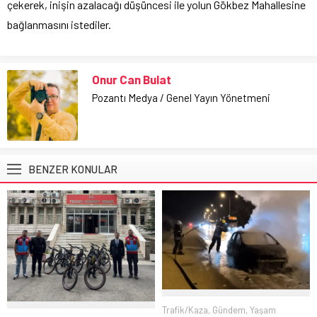
çekerek, inişin azalacağı düşüncesi ile yolun Gökbez Mahallesine
bağlanmasını istediler.
Onur Can Bulat
Pozantı Medya / Genel Yayın Yönetmeni
BENZER KONULAR
Trafik/Kaza
,
Gündem
,
Yaşam