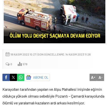
18 KASIM 2022 10:27 | SON GÜNCELLENME: 14 KASIM 2023 11:26
0
578
A
A
ABONE OL
+
-
Karayolları tarafından yapılan ve Alpu Mahallesi inişinde eğimin
oldukça yüksek olması sebebiyle Pozantı – Çamardı karayolunda
ölümlü ve yaralamalı kazaların ardı arkası kesilmiyor.