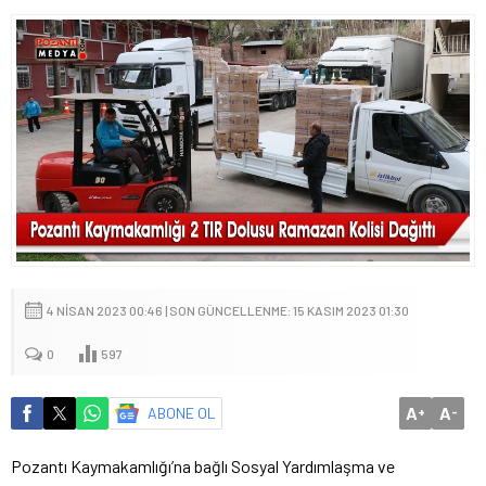
4 NISAN 2023 00:46 | SON GÜNCELLENME: 15 KASIM 2023 01:30
0
597
A
A
ABONE OL
+
-
Pozantı Kaymakamlığı’na bağlı Sosyal Yardımlaşma ve