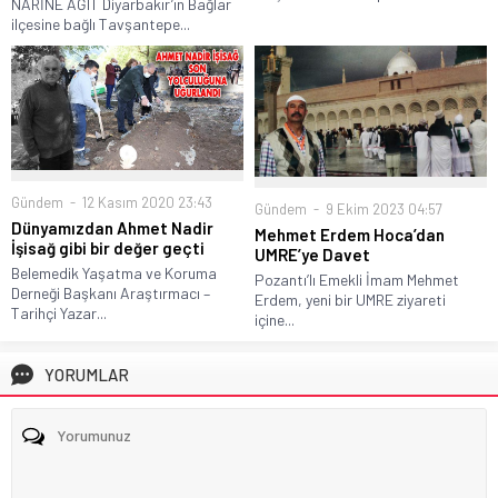
NARİNE AĞIT Diyarbakır’ın Bağlar
ilçesine bağlı Tavşantepe...
Gündem
12 Kasım 2020 23:43
Gündem
9 Ekim 2023 04:57
Dünyamızdan Ahmet Nadir
Mehmet Erdem Hoca’dan
İşisağ gibi bir değer geçti
UMRE’ye Davet
Belemedik Yaşatma ve Koruma
Pozantı’lı Emekli İmam Mehmet
Derneği Başkanı Araştırmacı –
Erdem, yeni bir UMRE ziyareti
Tarihçi Yazar...
içine...
YORUMLAR