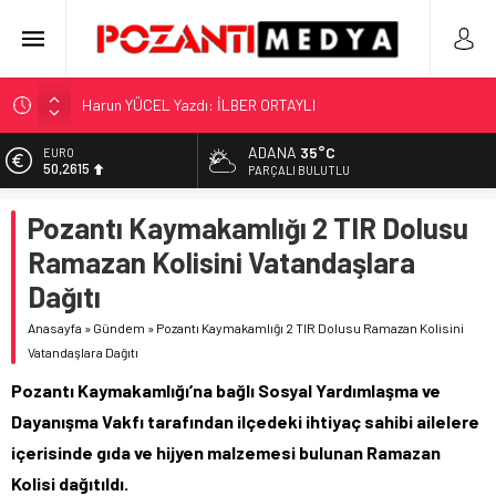
“KILAVUZ HATİCE’NİN MEZARI NEREDE?!!!”
Adana’nın Gizli Cenneti Pozantı Akçatekir Yaylası
ADANA
35°C
EURO
50,2615
Yılmaz Soğutma’dan Buzdolabı Uyarısı
PARÇALI BULUTLU
Gaziantep, Mersin ve Adana’da Web Tasarımın Öncüsü GZR
ALTIN
Pozantı Kaymakamlığı 2 TIR Dolusu
5.910,66
Ajans
Ramazan Kolisini Vatandaşlara
Harun YÜCEL Yazdı: İLBER ORTAYLI
BİST
11.456,34
Dağıtı
DOLAR
Anasayfa
»
Gündem
»
Pozantı Kaymakamlığı 2 TIR Dolusu Ramazan Kolisini
42,6961
Vatandaşlara Dağıtı
Pozantı Kaymakamlığı’na bağlı Sosyal Yardımlaşma ve
Dayanışma Vakfı tarafından ilçedeki ihtiyaç sahibi ailelere
içerisinde gıda ve hijyen malzemesi bulunan Ramazan
Kolisi dağıtıldı.