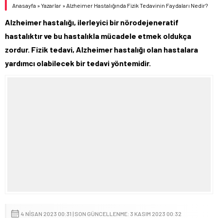
Anasayfa
»
Yazarlar
»
Alzheimer Hastalığında Fizik Tedavinin Faydaları Nedir?
Alzheimer hastalığı, ilerleyici bir nörodejeneratif
hastalıktır ve bu hastalıkla mücadele etmek oldukça
zordur. Fizik tedavi, Alzheimer hastalığı olan hastalara
yardımcı olabilecek bir tedavi yöntemidir.
4 NISAN 2023 00:31 | SON GÜNCELLENME: 3 KASIM 2023 00:32