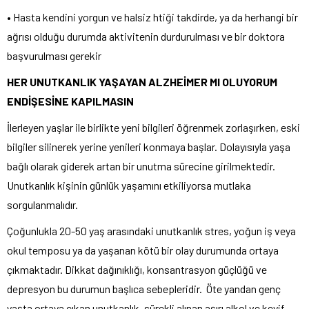
• Hasta kendini yorgun ve halsiz htiği takdirde, ya da herhangi bir
ağrısı olduğu durumda aktivitenin durdurulması ve bir doktora
başvurulması gerekir
HER UNUTKANLIK YAŞAYAN ALZHEİMER MI OLUYORUM
ENDİŞESİNE KAPILMASIN
İlerleyen yaşlar ile birlikte yeni bilgileri öğrenmek zorlaşırken, eski
bilgiler silinerek yerine yenileri konmaya başlar. Dolayısıyla yaşa
bağlı olarak giderek artan bir unutma sürecine girilmektedir.
Unutkanlık kişinin günlük yaşamını etkiliyorsa mutlaka
sorgulanmalıdır.
Çoğunlukla 20-50 yaş arasındaki unutkanlık stres, yoğun iş veya
okul temposu ya da yaşanan kötü bir olay durumunda ortaya
çıkmaktadır. Dikkat dağınıklığı, konsantrasyon güçlüğü ve
depresyon bu durumun başlıca sebepleridir. Öte yandan genç
yaşta ortaya çıkan unutkanlık, sürekli alınan aşırı alkol ve keyif