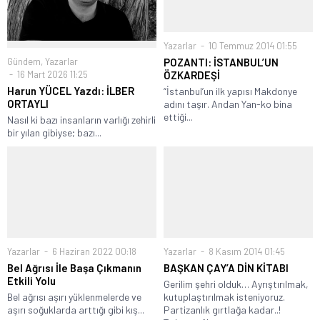
Yazarlar
10 Temmuz 2014 01:55
Gündem
,
Yazarlar
POZANTI: İSTANBUL’UN
16 Mart 2026 11:25
ÖZKARDEŞİ
Harun YÜCEL Yazdı: İLBER
“İstanbul’un ilk yapısı Makdonye
ORTAYLI
adını taşır. Andan Yan-ko bina
ettiği...
Nasıl ki bazı insanların varlığı zehirli
bir yılan gibiyse; bazı...
Yazarlar
6 Haziran 2022 00:18
Yazarlar
8 Kasım 2014 01:45
Bel Ağrısı İle Başa Çıkmanın
BAŞKAN ÇAY’A DİN KİTABI
Etkili Yolu
Gerilim şehri olduk… Ayrıştırılmak,
Bel ağrısı aşırı yüklenmelerde ve
kutuplaştırılmak isteniyoruz.
aşırı soğuklarda arttığı gibi kış...
Partizanlık gırtlağa kadar..!