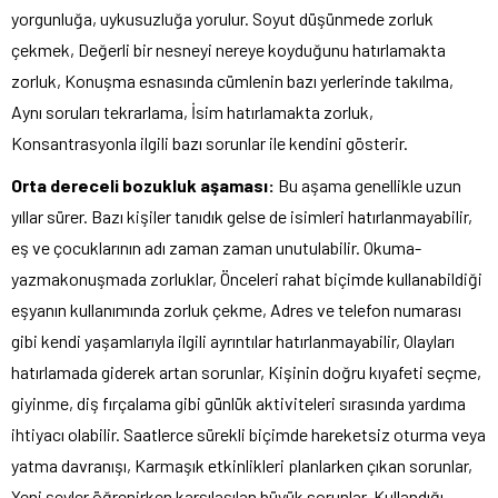
yorgunluğa, uykusuzluğa yorulur. Soyut düşünmede zorluk
çekmek, Değerli bir nesneyi nereye koyduğunu hatırlamakta
zorluk, Konuşma esnasında cümlenin bazı yerlerinde takılma,
Aynı soruları tekrarlama, İsim hatırlamakta zorluk,
Konsantrasyonla ilgili bazı sorunlar ile kendini gösterir.
Orta dereceli bozukluk aşaması:
Bu aşama genellikle uzun
yıllar sürer. Bazı kişiler tanıdık gelse de isimleri hatırlanmayabilir,
eş ve çocuklarının adı zaman zaman unutulabilir. Okuma-
yazmakonuşmada zorluklar, Önceleri rahat biçimde kullanabildiği
eşyanın kullanımında zorluk çekme, Adres ve telefon numarası
gibi kendi yaşamlarıyla ilgili ayrıntılar hatırlanmayabilir, Olayları
hatırlamada giderek artan sorunlar, Kişinin doğru kıyafeti seçme,
giyinme, diş fırçalama gibi günlük aktiviteleri sırasında yardıma
ihtiyacı olabilir. Saatlerce sürekli biçimde hareketsiz oturma veya
yatma davranışı, Karmaşık etkinlikleri planlarken çıkan sorunlar,
Yeni şeyler öğrenirken karşılaşılan büyük sorunlar, Kullandığı