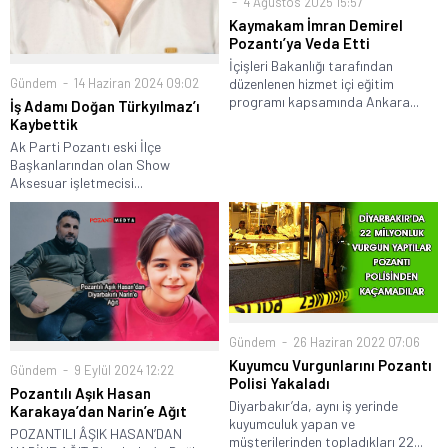
4 Ağustos 2025 15:57
Kaymakam İmran Demirel
Pozantı’ya Veda Etti
İçişleri Bakanlığı tarafından
Gündem
14 Haziran 2024 09:02
düzenlenen hizmet içi eğitim
programı kapsamında Ankara...
İş Adamı Doğan Türkyılmaz’ı
Kaybettik
Ak Parti Pozantı eski İlçe
Başkanlarından olan Show
Aksesuar işletmecisi...
Gündem
26 Haziran 2022 07:06
Kuyumcu Vurgunlarını Pozantı
Gündem
9 Eylül 2024 12:22
Polisi Yakaladı
Pozantılı Aşık Hasan
Diyarbakır’da, aynı iş yerinde
Karakaya’dan Narin’e Ağıt
kuyumculuk yapan ve
POZANTILI ÂŞIK HASAN’DAN
müşterilerinden topladıkları 22...