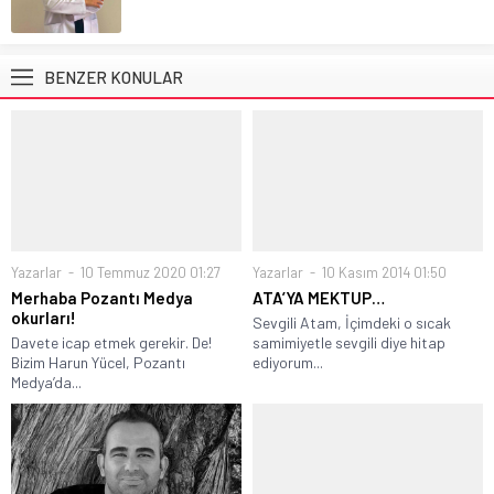
BENZER KONULAR
Yazarlar
10 Temmuz 2020 01:27
Yazarlar
10 Kasım 2014 01:50
Merhaba Pozantı Medya
ATA’YA MEKTUP…
okurları!
Sevgili Atam, İçimdeki o sıcak
Davete icap etmek gerekir. De!
samimiyetle sevgili diye hitap
Bizim Harun Yücel, Pozantı
ediyorum...
Medya’da...