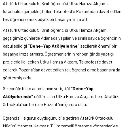
Atatürk Ortaokulu 5. Sınıf öğrencisi Utku Hamza Akçam,
İstanbul’da gerçekleştirilen Teknofest’e Pozantı’dan davet edilen
tek öğrenci olarak büyük bir başarıya imza attı.
Atatürk Ortaokulu 5. Sınıf öğrencisi Utku Hamza Akçam,
geçtiğimiz günlerde Adana’da yapılan ve sınırlı sayıda öğrencinin
kabul edildiği
“Dene-Yap Atölyelerine”
seçilerek önemli bir
başarıya imza atmıştı. Öğretmenlerinin rehberliğinde yaptığı
projelerle ilgi çeken Utku Hamza Akçam, Teknofest’e davet
edilerek Pozantı’dan davet edilen tek öğrenci olma başarısını da
göstermiş oldu.
Geleceğin bilim adamlarının yetiştiği
“Dene-Yap
Atölyelerinde”
eğitim alan Utku Hamza Akçam, hem Atatürk
Ortaokulu’nun hem de Pozantı’nın gururu oldu.
Öğrencisi ile gurur duyduğunu dile getiren Atatürk Ortaokulu
Müdürü Mehmet Kaymaz “Bilim temelli öğrenme yöntemleriyle