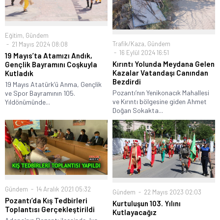
Eğitim
,
Gündem
Trafik/Kaza
,
Gündem
21 Mayıs 2024 08:08
16 Eylül 2024 16:51
19 Mayıs’ta Atamızı Andık,
Kırıntı Yolunda Meydana Gelen
Gençlik Bayramını Coşkuyla
Kazalar Vatandaşı Canından
Kutladık
Bezdirdi
19 Mayıs Atatürk’ü Anma, Gençlik
Pozantı’nın Yenikonacık Mahallesi
ve Spor Bayramının 105.
ve Kırıntı bölgesine giden Ahmet
Yıldönümünde...
Doğan Sokakta...
Gündem
14 Aralık 2021 05:32
Gündem
22 Mayıs 2023 02:03
Pozantı’da Kış Tedbirleri
Kurtuluşun 103. Yılını
Toplantısı Gerçekleştirildi
Kutlayacağız