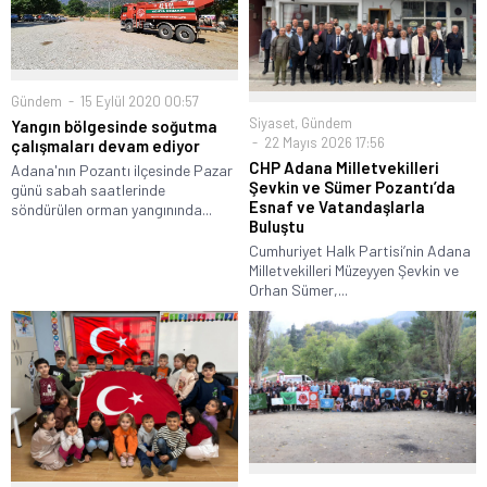
Gündem
15 Eylül 2020 00:57
Siyaset
,
Gündem
Yangın bölgesinde soğutma
22 Mayıs 2026 17:56
çalışmaları devam ediyor
CHP Adana Milletvekilleri
Adana'nın Pozantı ilçesinde Pazar
Şevkin ve Sümer Pozantı’da
günü sabah saatlerinde
Esnaf ve Vatandaşlarla
söndürülen orman yangınında...
Buluştu
Cumhuriyet Halk Partisi’nin Adana
Milletvekilleri Müzeyyen Şevkin ve
Orhan Sümer,...