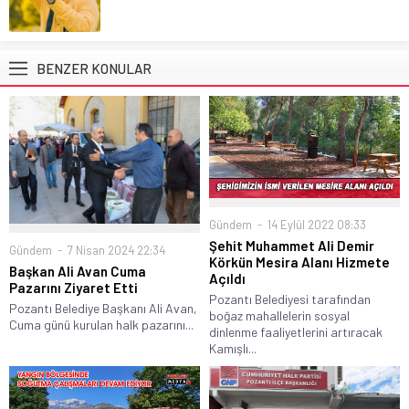
BENZER KONULAR
Gündem
14 Eylül 2022 08:33
Şehit Muhammet Ali Demir
Gündem
7 Nisan 2024 22:34
Körkün Mesira Alanı Hizmete
Başkan Ali Avan Cuma
Açıldı
Pazarını Ziyaret Etti
Pozantı Belediyesi tarafından
Pozantı Belediye Başkanı Ali Avan,
boğaz mahallelerin sosyal
Cuma günü kurulan halk pazarını...
dinlenme faaliyetlerini artıracak
Kamışlı...