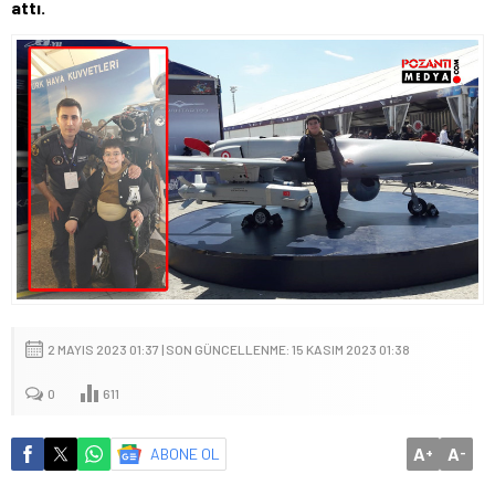
attı.
2 MAYIS 2023 01:37 | SON GÜNCELLENME: 15 KASIM 2023 01:38
0
611
A
A
ABONE OL
+
-