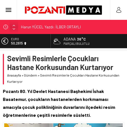
Harun YÜCEL Yazdı: İLBER ORTAYLI
“KILAVUZ HATİCE’NİN MEZARI NEREDE?!!!”
Adana’nın Gizli Cenneti Pozantı Akçatekir Yaylası
ADANA
36°C
EURO
50,2615
PARÇALI BULUTLU
Yılmaz Soğutma’dan Buzdolabı Uyarısı
Gaziantep, Mersin ve Adana’da Web Tasarımın Öncüsü GZR
ALTIN
Sevimli Resimlerle Çocukları
5.910,66
Ajans
Hastane Korkusundan Kurtarıyor
BİST
11.456,34
Anasayfa
»
Gündem
»
Sevimli Resimlerle Çocukları Hastane Korkusundan
Kurtarıyor
DOLAR
42,6961
Pozantı 80. Yıl Devlet Hastanesi Başhekimi İshak
Basatemur, çocukların hastanelerden korkmaması
amacıyla çocuk polikliniğinin duvarlarını ilçedeki resim
öğretmenlerine çeşitli resimlerle süsletti.