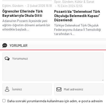
Spor
,
Gündem
,
Kültür & Sanat
Eğitim
,
Gündem
2 Şubat 2026 16:18
15 Ekim 2024 12:55
Öğrenciler Ellerinde Türk
Pozantı’da “Geleneksel Türk
Bayraklarıyla Okula Gitti
Okçuluğu Belemedik Kupası”
Düzenlendi
Adana’nın Pozantı ilçesinde yeni
eğitim-öğretim dönemi anlamlı bir
Türkiye Geleneksel Türk Okçuluk
etkinlikle başladı....
Federasyonu Adana İl Temsilciliği
tarafından 4...
YORUMLAR
Daha sonraki yorumlarımda kullanılması için adım, e-posta adresim