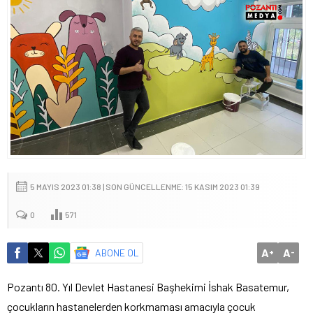
5 MAYIS 2023 01:38 | SON GÜNCELLENME: 15 KASIM 2023 01:39
0
571
A
A
ABONE OL
+
-
Pozantı 80. Yıl Devlet Hastanesi Başhekimi İshak Basatemur,
çocukların hastanelerden korkmaması amacıyla çocuk