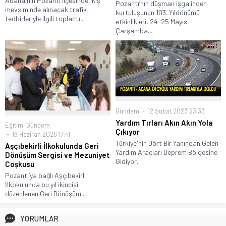
Adana'nın Pozantı ilçesinde, kış
Pozantı’nın düşman işgalinden
mevsiminde alınacak trafik
kurtuluşunun 103. Yıldönümü
tedbirleriyle ilgili toplantı...
etkinlikleri, 24-25 Mayıs
Çarşamba...
Gündem
12 Şubat 2023 23:33
Yardım Tırları Akın Akın Yola
Eğitim
,
Gündem
Çıkıyor
18 Haziran 2026 17:41
Türkiye'nin Dört Bir Yanından Gelen
Aşçıbekirli İlkokulunda Geri
Yardım Araçları Deprem Bölgesine
Dönüşüm Sergisi ve Mezuniyet
Gidiyor.
Coşkusu
Pozantı’ya bağlı Aşçıbekirli
İlkokulunda bu yıl ikincisi
düzenlenen Geri Dönüşüm...
YORUMLAR