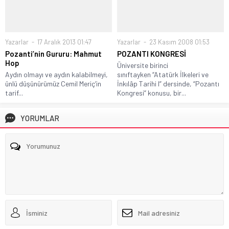
Yazarlar
17 Aralık 2013 01:47
Yazarlar
23 Kasım 2008 01:53
Pozanti’nin Gururu: Mahmut
POZANTI KONGRESİ
Hop
Üniversite birinci
Aydın olmayı ve aydın kalabilmeyi,
sınıftayken “Atatürk İlkeleri ve
ünlü düşünürümüz Cemil Meriç’in
İnkılâp Tarihi I” dersinde, “Pozantı
tarif...
Kongresi” konusu, bir...
YORUMLAR