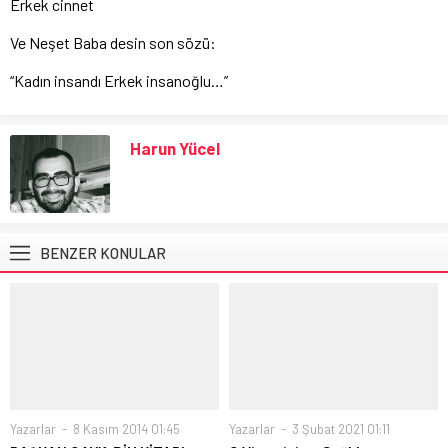
Erkek cinnet
Ve Neşet Baba desin son sözü:
“Kadın insandı Erkek insanoğlu…”
Harun Yücel
BENZER KONULAR
Yazarlar
8 Kasım 2014 01:45
Yazarlar
3 Şubat 2021 01:11