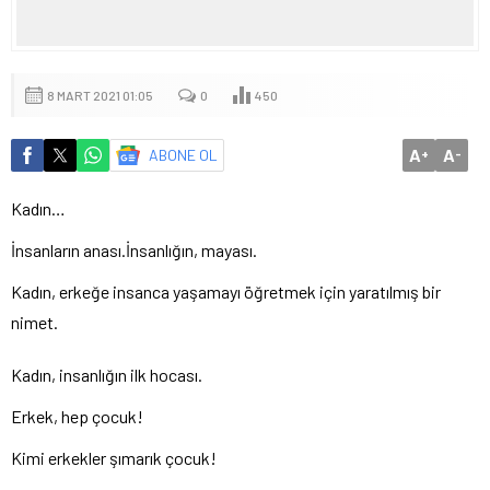
8 MART 2021 01:05
0
450
A
A
ABONE OL
+
-
Kadın…
İnsanların anası.İnsanlığın, mayası.
Kadın, erkeğe insanca yaşamayı öğretmek için yaratılmış bir
nimet.
Kadın, insanlığın ilk hocası.
Erkek, hep çocuk!
Kimi erkekler şımarık çocuk!