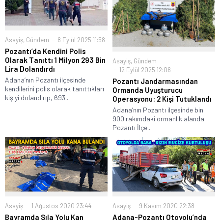
Asayiş
,
Gündem
8 Eylül 2025 11:58
Pozantı’da Kendini Polis
Olarak Tanıttı 1 Milyon 293 Bin
Asayiş
,
Gündem
Lira Dolandırdı
12 Eylül 2025 12:06
Adana’nın Pozantı ilçesinde
Pozantı Jandarmasından
kendilerini polis olarak tanıttıkları
Ormanda Uyuşturucu
kişiyi dolandırıp, 693...
Operasyonu: 2 Kişi Tutuklandı
Adana’nın Pozantı ilçesinde bin
900 rakımdaki ormanlık alanda
Pozantı İlçe...
Asayiş
1 Ağustos 2020 23:44
Asayiş
9 Kasım 2020 22:38
Bayramda Sıla Yolu Kan
Adana-Pozantı Otoyolu’nda