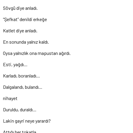
Sövgü diye anladı.
“Şefkat” denildi erkeğe
Katlet diye anladı.
En sonunda yalnız kaldı.
Oysa yalnızlık ona mapustan ağırdı.
Esti, yağdı…
Karladı, boranladı…
Dalgalandı, bulandı…
nihayet
Duruldu, duraldı…
Lakin gayri neye yarardı?
Attığı her tokatla