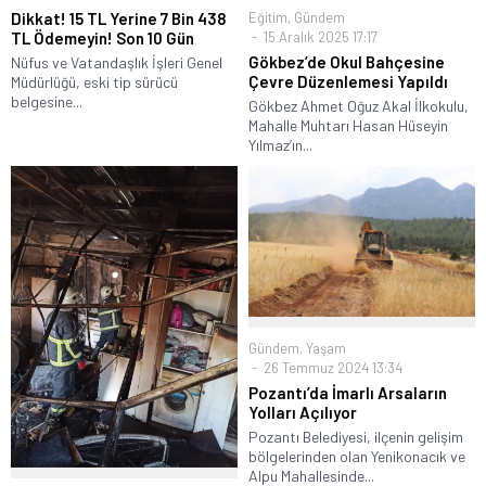
Eğitim
,
Gündem
Dikkat! 15 TL Yerine 7 Bin 438
15 Aralık 2025 17:17
TL Ödemeyin! Son 10 Gün
Gökbez’de Okul Bahçesine
Nüfus ve Vatandaşlık İşleri Genel
Çevre Düzenlemesi Yapıldı
Müdürlüğü, eski tip sürücü
belgesine...
Gökbez Ahmet Oğuz Akal İlkokulu,
Mahalle Muhtarı Hasan Hüseyin
Yılmaz’ın...
Gündem
,
Yaşam
26 Temmuz 2024 13:34
Pozantı’da İmarlı Arsaların
Yolları Açılıyor
Pozantı Belediyesi, ilçenin gelişim
bölgelerinden olan Yenikonacık ve
Alpu Mahallesinde...