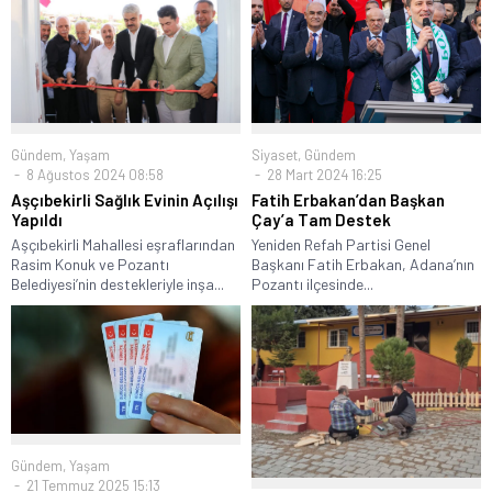
Siyaset
,
Gündem
Gündem
,
Yaşam
28 Mart 2024 16:25
8 Ağustos 2024 08:58
Fatih Erbakan’dan Başkan
Aşçıbekirli Sağlık Evinin Açılışı
Çay’a Tam Destek
Yapıldı
Yeniden Refah Partisi Genel
Aşçıbekirli Mahallesi eşraflarından
Başkanı Fatih Erbakan, Adana’nın
Rasim Konuk ve Pozantı
Pozantı ilçesinde...
Belediyesi’nin destekleriyle inşa...
Gündem
,
Yaşam
21 Temmuz 2025 15:13