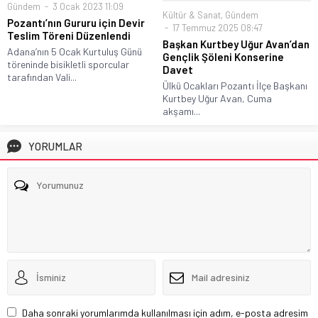
Gündem
3 Ocak 2023 11:09
Kültür & Sanat
,
Gündem
Pozantı’nın Gururu için Devir
17 Temmuz 2025 08:47
Teslim Töreni Düzenlendi
Başkan Kurtbey Uğur Avan’dan
Adana’nın 5 Ocak Kurtuluş Günü
Gençlik Şöleni Konserine
töreninde bisikletli sporcular
Davet
tarafından Vali...
Ülkü Ocakları Pozantı İlçe Başkanı
Kurtbey Uğur Avan, Cuma
akşamı...
YORUMLAR
Daha sonraki yorumlarımda kullanılması için adım, e-posta adresim