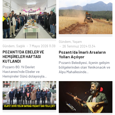
Gündem
,
Yaşam
Gündem
,
Sağlık
7 Mayıs 2026 11:39
26 Temmuz 2024 13:34
POZANTI’DA EBELER VE
Pozantı’da İmarlı Arsaların
HEMŞİRELER HAFTASI
Yolları Açılıyor
KUTLANDI
Pozantı Belediyesi, ilçenin gelişim
Pozantı 80. Yıl Devlet
bölgelerinden olan Yenikonacık ve
Hastanesi’nde Ebeler ve
Alpu Mahallesinde...
Hemşireler Günü dolayısıyla...