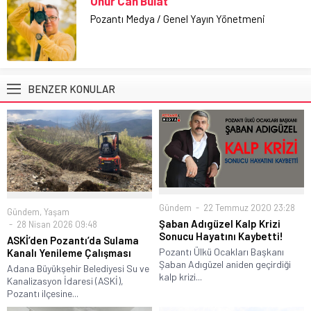
Onur Can Bulat
Pozantı Medya / Genel Yayın Yönetmeni
BENZER KONULAR
Gündem
22 Temmuz 2020 23:28
Gündem
,
Yaşam
Şaban Adıgüzel Kalp Krizi
28 Nisan 2026 09:48
Sonucu Hayatını Kaybetti!
ASKİ’den Pozantı’da Sulama
Pozantı Ülkü Ocakları Başkanı
Kanalı Yenileme Çalışması
Şaban Adıgüzel aniden geçirdiği
Adana Büyükşehir Belediyesi Su ve
kalp krizi...
Kanalizasyon İdaresi (ASKİ),
Pozantı ilçesine...