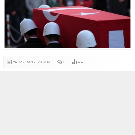
24 HAZIRAN 2026 12:47
0
414
A
A
ABONE OL
+
-
Van’da devriye görevi yapan jandarma aracına hafif ticari aracın
çarpması sonucu meydana gelen kazada Jandarma Uzman
Çavuş Samet Karabulut şehit oldu.
Van-Erciş kara yolunda devriye görevi yapan jandarma aracına
hafif ticari aracın arkadan çarpması sonucu meydana gelen