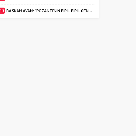
10
BAŞKAN AVAN: “POZANTI’NIN PIRIL PIRIL GENÇLERİ EN İYİ ÜNİVERSİTELERİ HAK EDİYOR”