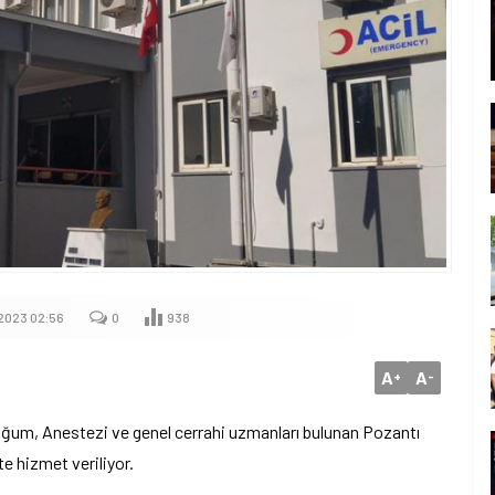
2023 02:56
0
938
A
A
+
-
oğum, Anestezi ve genel cerrahi uzmanları bulunan Pozantı
e hizmet veriliyor.