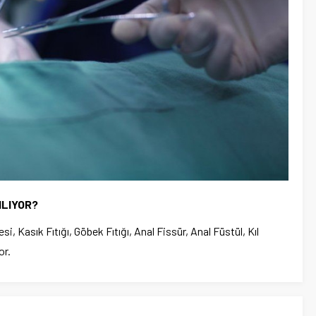
ILIYOR?
, Kasık Fıtığı, Göbek Fıtığı, Anal Fissür, Anal Füstül, Kıl
or.