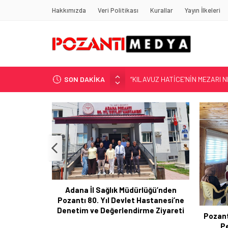
Hakkımızda
Veri Politikası
Kurallar
Yayın İlkeleri
SON DAKİKA
“KILAVUZ HATİCE’NİN MEZARI NE
Adana’nın Gizli Cenneti Pozantı 
Yılmaz Soğutma’dan Buzdolabı U
Gaziantep, Mersin ve Adana’da
Harun YÜCEL Yazdı: İLBER ORTA
Adana İl Sağlık Müdürlüğü’nden
Pozantı 80. Yıl Devlet Hastanesi’ne
POZANTI
Denetim ve Değerlendirme Ziyareti
LİĞİ: YENİ
Pozant
İLK KAZMA
P