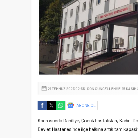
21 TEMMUZ 2023 02:55 | SON GÜNCELLENME: 15 KASIM 
ABONE OL
Kadrosunda Dahiliye, Çocuk hastalıkları, Kadın-D
Devlet Hastanesinde ilçe halkına artık tam kapasit