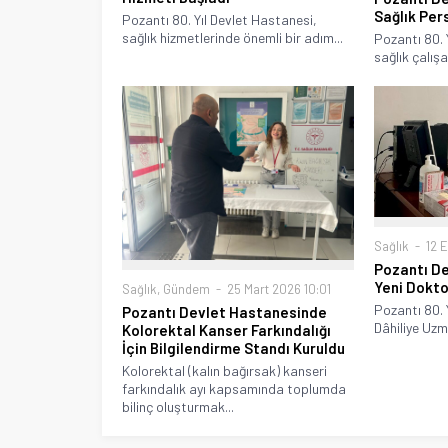
Sağlık Per
Pozantı 80. Yıl Devlet Hastanesi,
sağlık hizmetlerinde önemli bir adım...
Pozantı 80. 
sağlık çalışa
Sağlık
12 
Pozantı De
Yeni Dokto
Sağlık
,
Gündem
25 Mart 2026 10:01
Pozantı 80. 
Pozantı Devlet Hastanesinde
Dâhiliye Uzm
Kolorektal Kanser Farkındalığı
İçin Bilgilendirme Standı Kuruldu
Kolorektal (kalın bağırsak) kanseri
farkındalık ayı kapsamında toplumda
bilinç oluşturmak...