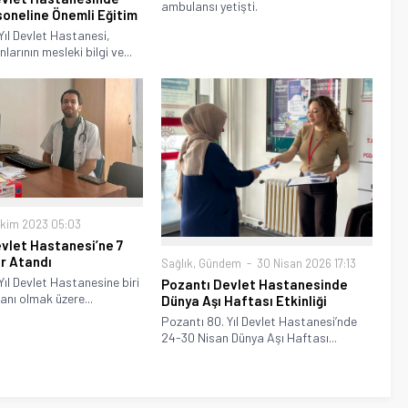
ambulansı yetişti.
soneline Önemli Eğitim
Yıl Devlet Hastanesi,
nlarının mesleki bilgi ve...
Ekim 2023 05:03
vlet Hastanesi’ne 7
r Atandı
Sağlık
,
Gündem
30 Nisan 2026 17:13
Yıl Devlet Hastanesine biri
Pozantı Devlet Hastanesinde
anı olmak üzere...
Dünya Aşı Haftası Etkinliği
Pozantı 80. Yıl Devlet Hastanesi’nde
24-30 Nisan Dünya Aşı Haftası...