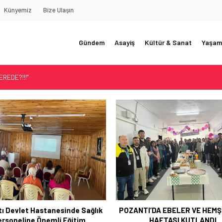
Künyemiz
Bize Ulaşın
Gündem
Asayiş
Kültür & Sanat
Yaşam
REDE?!!!”
Akçatekir Yaylası
yarısı
 Web Tasarımın Öncüsü GZR Ajans
YLI
ı Devlet Hastanesinde Sağlık
POZANTI’DA EBELER VE HEM
ersoneline Önemli Eğitim
HAFTASI KUTLANDI