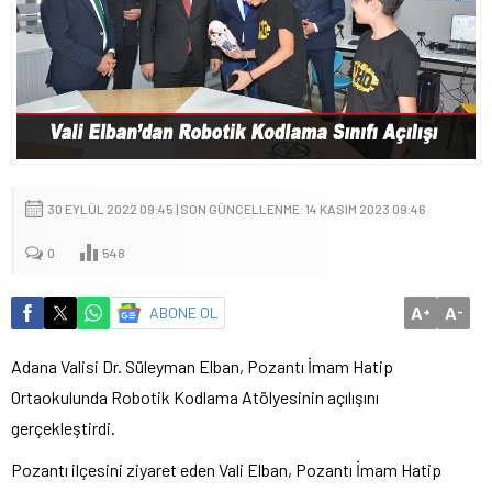
30 EYLÜL 2022 09:45 | SON GÜNCELLENME: 14 KASIM 2023 09:46
0
548
A
A
ABONE OL
+
-
Adana Valisi Dr. Süleyman Elban, Pozantı İmam Hatip
Ortaokulunda Robotik Kodlama Atölyesinin açılışını
gerçekleştirdi.
Pozantı ilçesini ziyaret eden Vali Elban, Pozantı İmam Hatip