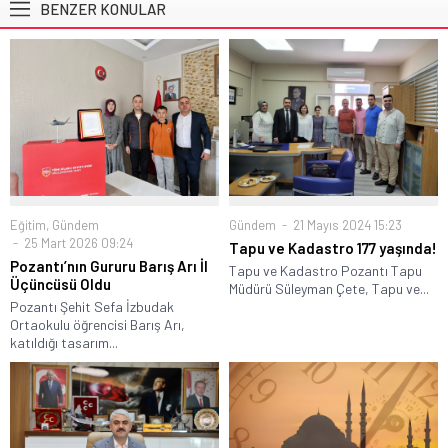
BENZER KONULAR
Eğitim
,
Gündem
Gündem
21 Mayıs 2024 15:23
25 Mart 2026 09:24
Tapu ve Kadastro 177 yaşında!
Pozantı’nın Gururu Barış Arı İl
Tapu ve Kadastro Pozantı Tapu
Üçüncüsü Oldu
Müdürü Süleyman Çete, Tapu ve...
Pozantı Şehit Sefa İzbudak
Ortaokulu öğrencisi Barış Arı,
katıldığı tasarım...