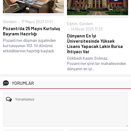
Gündem
17 Mayıs 2023 01:51
Eğitim
,
Gündem
Pozantı’da 25 Mayıs Kurtuluş
14 Nisan 2025 17:23
Bayramı Hazırlığı
Dünyanın En İyi
Pozantı’nın düşman işgalinden
Üniversitesinde Yüksek
kurtuluşunun 103. Yıl dönümü
Lisans Yapacak Lakin Bursa
etkinliklerinin hazırlığı başladı.
İhtiyacı Var
Gökbezli Kazım Solmaz,
Pozantı’nın şirin bir mahallesinden
dünyanın en iyi...
YORUMLAR