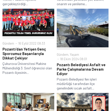
gerçekleştirdiği...
onarım ve yenileme...
Gündem
16 Eylül 2022 08:33
Pozantı’dan Yetişen Genç
Sporcumuz Başarılarıyla
Gündem
,
Yaşam
Dikkat Çekiyor
18 Ekim 2024 08:01
Çukurova Üniversitesi Makine
Pozantı Belediyesi Asfalt ve
Mühendisliği 3. Sınıf öğrencisi olan
Parke Çalışmalarına Devam
Pozantı ilçesinin...
Ediyor
Pozantı Belediyesi fen işleri
müdürlüğü tarafından ilçe
genelindeki sıcak asfalt...