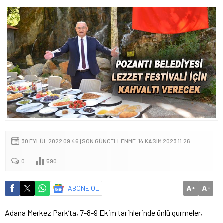
30 EYLÜL 2022 09:46 | SON GÜNCELLENME: 14 KASIM 2023 11:26
0
590
A
A
ABONE OL
+
-
Adana Merkez Park’ta, 7-8-9 Ekim tarihlerinde ünlü gurmeler,