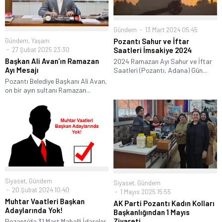
Gündem
13 Mart 2024 05:45
Gündem
,
Yaşam
Pozantı Sahur ve İftar
27 Şubat 2025 23:30
Saatleri İmsakiye 2024
Başkan Ali Avan’ın Ramazan
2024 Ramazan Ayı Sahur ve İftar
Ayı Mesajı
Saatleri (Pozantı, Adana) Gün...
Pozantı Belediye Başkanı Ali Avan,
on bir ayın sultanı Ramazan...
Siyaset
,
Gündem
Siyaset
,
Gündem
20 Şubat 2024 10:40
1 Mayıs 2025 15:55
Muhtar Vaatleri Başkan
AK Parti Pozantı Kadın Kolları
Adaylarında Yok!
Başkanlığından 1 Mayıs
Ziyareti
Pozantı’da 31 Mart Mahalli İdareler