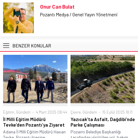
Onur Can Bulat
Pozantı Medya / Genel Yayın Yönetmeni
BENZER KONULAR
Eğitim
,
Gündem
4 Mart 2025 08:44
Çevre
,
Gündem
15 Eylül 2025 18:11
İl Milli Eğitim Müdürü
Yazıcak’ta Asfalt, Dağdibi’nde
Tevke’den Pozantı’ya Ziyaret
Parke Çalışması
Adana İl Milli Eğitim Müdürü Hasan
Pozantı Belediye Başkanlığı
Tevke, Pozantı ilçesine
tarafından yürütülen yol, bakım,