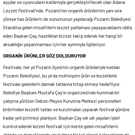
aşçılar ve oyuncuların katılımıyla gerçekleştirilecek olan Adana
Lezzet Festivali’nde, Pozantı’nın organik ürünlerinin yanı sıra
yöreye has ürünlerin de sunumunun yapılacağı Pozantı Belediyesi
Standı’na gelen misafirlerin lezzet patlaması yaşayacaklarını iddia
eden Başkan Çay, hazırlıkları bizzat takip ederek her hangi bir
aksaklığın yaşanmaması için her ayrıntıyla ilgileniyor.
ORGANİK ÜRÜNLER GÖZ DOLDURUYOR
Festivale, her yıl Pozantı ilçesinin organik ürünleriyle katılan
Pozantı Belediyesi, bu yıl da muhteşem ürün ve lezzetlerle
festivale gelenlerin damak tatlarına hitap etmeyi hedefliyor.
Belediye Başkanı Mustafa Çay’ın organizesinde hummalı bir
çalışma yürüten Sebze-Meyve Kurutma Merkezi personelleri
birbirinden lezzetli tatları ve kurutmaları yaparak festival gününe
kadar yetiştirmeyi planlıyor. Başkan Çay sık sık yapılan işleri
kontrol ederek lezzet festivali için kente gelen misafirlerin
aklında ve damaklarında unutulmaz bir tat olarak kalacaklarını da