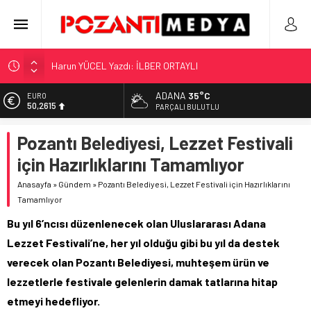
Harun YÜCEL Yazdı: İLBER ORTAYLI
“KILAVUZ HATİCE’NİN MEZARI NEREDE?!!!”
Adana’nın Gizli Cenneti Pozantı Akçatekir Yaylası
ADANA
35°C
EURO
50,2615
Yılmaz Soğutma’dan Buzdolabı Uyarısı
PARÇALI BULUTLU
Gaziantep, Mersin ve Adana’da Web Tasarımın Öncüsü GZR
ALTIN
Pozantı Belediyesi, Lezzet Festivali
5.910,66
Ajans
için Hazırlıklarını Tamamlıyor
BİST
11.456,34
Anasayfa
»
Gündem
»
Pozantı Belediyesi, Lezzet Festivali için Hazırlıklarını
Tamamlıyor
DOLAR
42,6961
Bu yıl 6’ncısı düzenlenecek olan Uluslararası Adana
Lezzet Festivali’ne, her yıl olduğu gibi bu yıl da destek
verecek olan Pozantı Belediyesi, muhteşem ürün ve
lezzetlerle festivale gelenlerin damak tatlarına hitap
etmeyi hedefliyor.