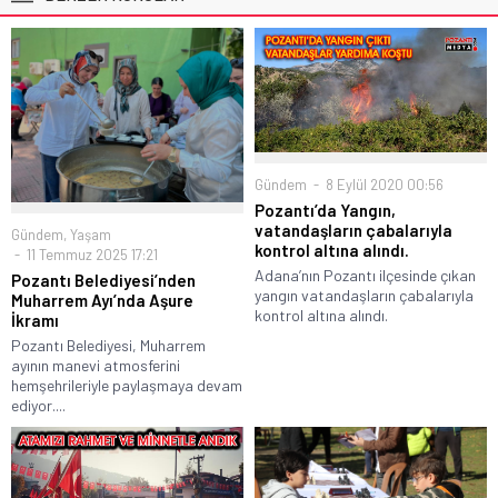
Gündem
8 Eylül 2020 00:56
Pozantı’da Yangın,
vatandaşların çabalarıyla
Gündem
,
Yaşam
kontrol altına alındı.
11 Temmuz 2025 17:21
Adana’nın Pozantı ilçesinde çıkan
Pozantı Belediyesi’nden
yangın vatandaşların çabalarıyla
Muharrem Ayı’nda Aşure
kontrol altına alındı.
İkramı
Pozantı Belediyesi, Muharrem
ayının manevi atmosferini
hemşehrileriyle paylaşmaya devam
ediyor....