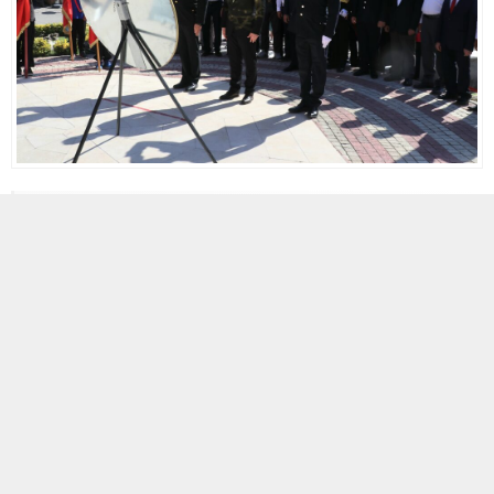
3 EYLÜL 2024 07:55
0
914
A
A
ABONE OL
+
-
Milletimizin topyekûn bir seferberlik ruhu ile küllerinden doğarak
102 yıl önce dünya tarihinin en büyük kahramanlık destanlarından
birini yazdığı 30 Ağustos Zafer Bayramı Pozantı’da sade bir
törenle kutlandı.
30 Ağustos Cuma günü sabah saat 09.30’da Atatürk Anıtına,
Kaymakamlık makamı çelengi ve Belediye Başkanlığı makamı