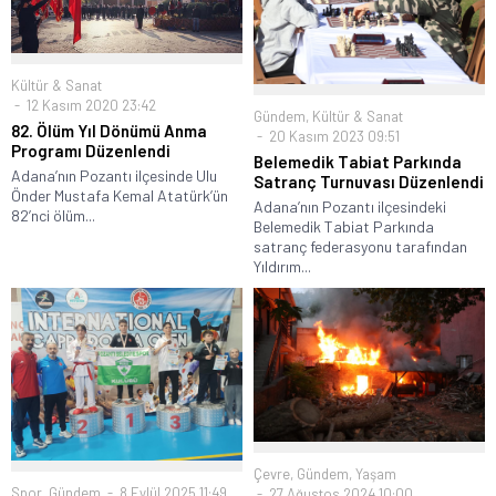
Kültür & Sanat
12 Kasım 2020 23:42
Gündem
,
Kültür & Sanat
82. Ölüm Yıl Dönümü Anma
20 Kasım 2023 09:51
Programı Düzenlendi
Belemedik Tabiat Parkında
Adana’nın Pozantı ilçesinde Ulu
Satranç Turnuvası Düzenlendi
Önder Mustafa Kemal Atatürk’ün
Adana’nın Pozantı ilçesindeki
82’nci ölüm...
Belemedik Tabiat Parkında
satranç federasyonu tarafından
Yıldırım...
Çevre
,
Gündem
,
Yaşam
Spor
,
Gündem
8 Eylül 2025 11:49
27 Ağustos 2024 10:00