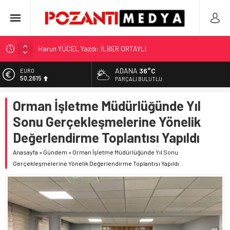
Harun YÜCEL Yazdı: İLBER ORTAYLI
“KILAVUZ HATİCE’NİN MEZARI NEREDE?!!!”
Adana’nın Gizli Cenneti Pozantı Akçatekir Yaylası
ADANA
36°C
EURO
50,2615
PARÇALI BULUTLU
Yılmaz Soğutma’dan Buzdolabı Uyarısı
Gaziantep, Mersin ve Adana’da Web Tasarımın Öncüsü GZR
ALTIN
Orman İşletme Müdürlüğünde Yıl
5.910,66
Ajans
Sonu Gerçekleşmelerine Yönelik
BİST
11.456,34
Değerlendirme Toplantısı Yapıldı
DOLAR
Anasayfa
»
Gündem
»
Orman İşletme Müdürlüğünde Yıl Sonu
42,6961
Gerçekleşmelerine Yönelik Değerlendirme Toplantısı Yapıldı