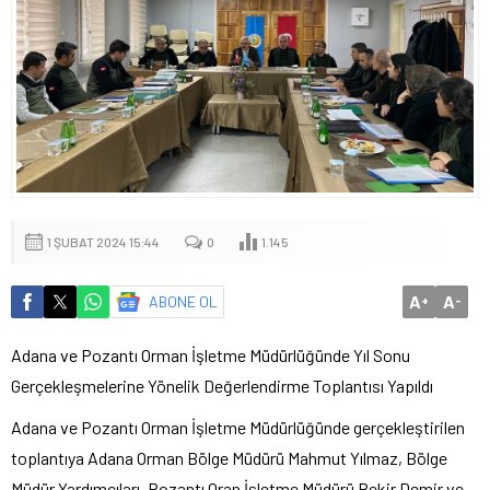
1 ŞUBAT 2024 15:44
0
1.145
A
A
ABONE OL
+
-
Adana ve Pozantı Orman İşletme Müdürlüğünde Yıl Sonu
Gerçekleşmelerine Yönelik Değerlendirme Toplantısı Yapıldı
Adana ve Pozantı Orman İşletme Müdürlüğünde gerçekleştirilen
toplantıya Adana Orman Bölge Müdürü Mahmut Yılmaz, Bölge
Müdür Yardımcıları, Pozantı Oran İşletme Müdürü Bekir Demir ve