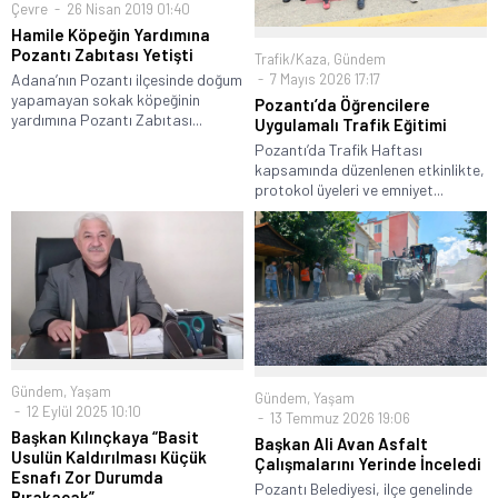
Çevre
26 Nisan 2019 01:40
Hamile Köpeğin Yardımına
Pozantı Zabıtası Yetişti
Trafik/Kaza
,
Gündem
Adana’nın Pozantı ilçesinde doğum
7 Mayıs 2026 17:17
yapamayan sokak köpeğinin
Pozantı’da Öğrencilere
yardımına Pozantı Zabıtası...
Uygulamalı Trafik Eğitimi
Pozantı’da Trafik Haftası
kapsamında düzenlenen etkinlikte,
protokol üyeleri ve emniyet...
Gündem
,
Yaşam
Gündem
,
Yaşam
12 Eylül 2025 10:10
13 Temmuz 2026 19:06
Başkan Kılınçkaya “Basit
Başkan Ali Avan Asfalt
Usulün Kaldırılması Küçük
Çalışmalarını Yerinde İnceledi
Esnafı Zor Durumda
Pozantı Belediyesi, ilçe genelinde
Bırakacak”