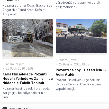
sürdürdüğü yol yapım ve asfalt
Pozantı Şoförler Odası Başkanı ve
çalışmalarına...
Akçatekir Esnaf Kredi Kefalet
Kooperatifi...
Gündem
,
Çevre
Gündem
,
Yaşam
27 Haziran 2025 10:09
26 Ocak 2026 09:09
Pozantı’da Köylü Pazarı İçin İlk
Karla Mücadelede Pozantı
Adım Atıldı
Modeli: Yerinde ve Zamanında
Pozantı Belediyesi, ilçe halkının
Müdahale Takdir Topladı
daha sağlıklı ve düzenli alışveriş
Pozantı ilçesinde etkili olan yoğun
yapabileceği...
kar yağışı, belediye ekiplerinin
hızlı...