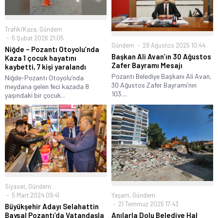
Trafik/Kaza
,
Gündem
5 Şubat 2026 21:05
Gündem
29 Ağustos 2025 10:44
Niğde – Pozantı Otoyolu’nda
Başkan Ali Avan’ın 30 Ağustos
Kaza 1 çocuk hayatını
Zafer Bayramı Mesajı
kaybetti, 7 kişi yaralandı
Pozantı Belediye Başkanı Ali Avan,
Niğde-Pozantı Otoyolu’nda
30 Ağustos Zafer Bayramı’nın
meydana gelen feci kazada 8
103....
yaşındaki bir çocuk...
Siyaset
,
Gündem
Yaşam
,
Gündem
5 Mart 2024 09:41
21 Temmuz 2025 17:43
Büyükşehir Adayı Selahattin
Anılarla Dolu Belediye Hal
Baysal Pozantı’da Vatandaşla