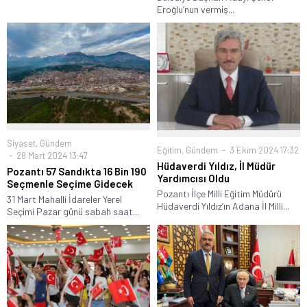
Eroğlu’nun vermiş...
Siyaset
,
Gündem
Eğitim
,
Gündem
3 Ekim 2024 17:32
28 Mart 2024 13:47
Hüdaverdi Yıldız, İl Müdür
Pozantı 57 Sandıkta 16 Bin 190
Yardımcısı Oldu
Seçmenle Seçime Gidecek
Pozantı İlçe Milli Eğitim Müdürü
31 Mart Mahalli İdareler Yerel
Hüdaverdi Yıldız’ın Adana İl Milli...
Seçimi Pazar günü sabah saat...