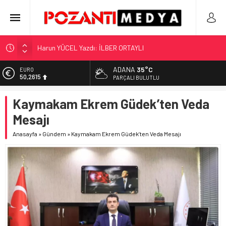
Harun YÜCEL Yazdı: İLBER ORTAYLI
“KILAVUZ HATİCE’NİN MEZARI NEREDE?!!!”
Adana’nın Gizli Cenneti Pozantı Akçatekir Yaylası
ADANA
35°C
EURO
50,2615
Yılmaz Soğutma’dan Buzdolabı Uyarısı
PARÇALI BULUTLU
Gaziantep, Mersin ve Adana’da Web Tasarımın Öncüsü GZR
ALTIN
Kaymakam Ekrem Güdek’ten Veda
5.910,66
Ajans
Mesajı
BİST
11.456,34
Anasayfa
»
Gündem
»
Kaymakam Ekrem Güdek’ten Veda Mesajı
DOLAR
42,6961