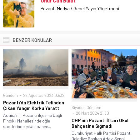
Onur Can Bulat
Pozantı Medya / Genel Yayın Yönetmeni
BENZER KONULAR
Gündem
22 Ağustos 2023 03:32
Pozantı’da Elektrik Telinden
Siyaset
,
Gündem
Çıkan Yangın Korku Yarattı
28 Mart 2024 21:50
Adana’nın Pozantı ilçesine bağlı
CHP’nin Pozantı İftarı Okul
Fındıklı Mahallesinde öğle
Bahçesine Sığmadı
saatlerinde çıkan bahçe...
Cumhuriyet Halk Partisi Pozantı
Belediye Başkan Adayı Şenol