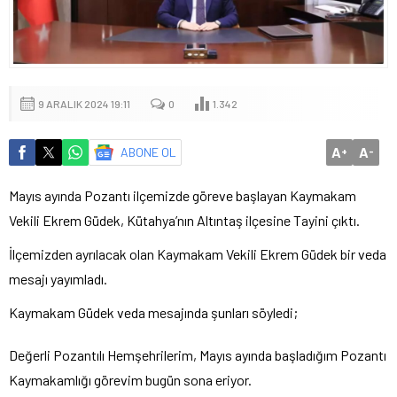
9 ARALIK 2024 19:11
0
1.342
A
A
ABONE OL
+
-
Mayıs ayında Pozantı ilçemizde göreve başlayan Kaymakam
Vekili Ekrem Güdek, Kütahya’nın Altıntaş ilçesine Tayini çıktı.
İlçemizden ayrılacak olan Kaymakam Vekili Ekrem Güdek bir veda
mesajı yayımladı.
Kaymakam Güdek veda mesajında şunları söyledi;
Değerli Pozantılı Hemşehrilerim, Mayıs ayında başladığım Pozantı
Kaymakamlığı görevim bugün sona eriyor.