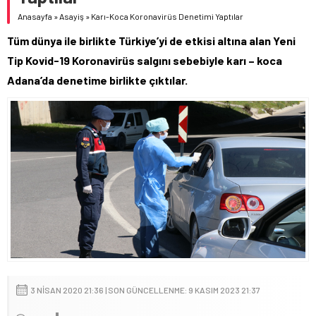
Anasayfa
»
Asayiş
»
Karı-Koca Koronavirüs Denetimi Yaptılar
Tüm dünya ile birlikte Türkiye’yi de etkisi altına alan Yeni
Tip Kovid-19 Koronavirüs salgını sebebiyle karı – koca
Adana’da denetime birlikte çıktılar.
3 NISAN 2020 21:36 | SON GÜNCELLENME: 9 KASIM 2023 21:37