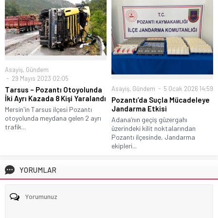
Asayiş
,
Gündem
29 Mayıs 2023 02:05
Asayiş
,
Gündem
5 Ocak 2026 14:59
Tarsus – Pozantı Otoyolunda
İki Ayrı Kazada 8 Kişi Yaralandı
Pozantı’da Suçla Mücadeleye
Jandarma Etkisi
Mersin'in Tarsus ilçesi Pozantı
otoyolunda meydana gelen 2 ayrı
Adana’nın geçiş güzergahı
trafik...
üzerindeki kilit noktalarından
Pozantı ilçesinde, Jandarma
ekipleri...
YORUMLAR