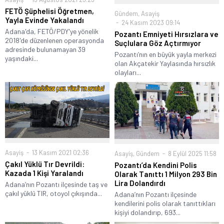
FETÖ Şüphelisi Öğretmen,
Gündem
,
Asayiş
Yayla Evinde Yakalandı
24 Kasım 2023 09:14
Adana'da, FETÖ/PDY'ye yönelik
Pozantı Emniyeti Hırsızlara ve
2018'de düzenlenen operasyonda
Suçlulara Göz Açtırmıyor
adresinde bulunamayan 39
Pozantı’nın en büyük yayla merkezi
yaşındaki...
olan Akçatekir Yaylasında hırsızlık
olayları...
Asayiş
13 Kasım 2021 02:36
Asayiş
,
Gündem
8 Eylül 2025 11:58
Çakıl Yüklü Tır Devrildi:
Pozantı’da Kendini Polis
Kazada 1 Kişi Yaralandı
Olarak Tanıttı 1 Milyon 293 Bin
Lira Dolandırdı
Adana’nın Pozantı ilçesinde taş ve
çakıl yüklü TIR, otoyol çıkışında...
Adana’nın Pozantı ilçesinde
kendilerini polis olarak tanıttıkları
kişiyi dolandırıp, 693...