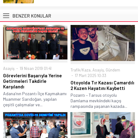
BENZER KONULAR
Asayiş
19 Nisan 2019 01:41
Trafik/Kaza
,
Asayiş
,
Gündem
Görevlerini Başarıyla Yerine
17 Mart 2025 10:33
Getirmeleri Takdirle
Otoyolda Tır Kazası Çamardılı
Karşılandı
2 Kuzen Hayatını Kaybetti
Adana’nın Pozantı İlçe Kaymakamı
Pozantı – Tarsus otoyolu
Muammer Sarıdoğan, yapılan
Damlama mevkiindeki kaçış
çeşitli çalışmalar ve...
rampasında yaşanan kazada...