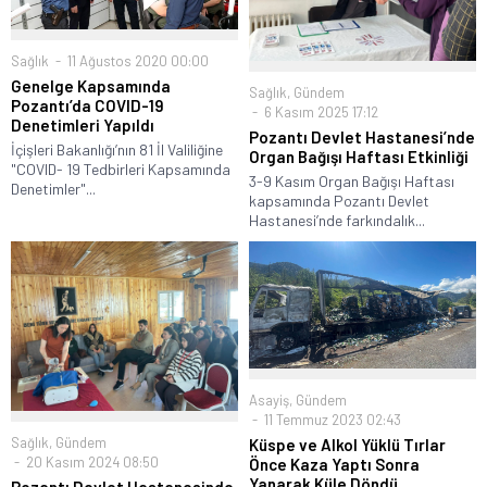
Sağlık
11 Ağustos 2020 00:00
Genelge Kapsamında
Sağlık
,
Gündem
Pozantı’da COVID-19
6 Kasım 2025 17:12
Denetimleri Yapıldı
Pozantı Devlet Hastanesi’nde
İçişleri Bakanlığı’nın 81 İl Valiliğine
Organ Bağışı Haftası Etkinliği
"COVID- 19 Tedbirleri Kapsamında
3-9 Kasım Organ Bağışı Haftası
Denetimler"...
kapsamında Pozantı Devlet
Hastanesi’nde farkındalık...
Asayiş
,
Gündem
11 Temmuz 2023 02:43
Sağlık
,
Gündem
Küspe ve Alkol Yüklü Tırlar
20 Kasım 2024 08:50
Önce Kaza Yaptı Sonra
Yanarak Küle Döndü