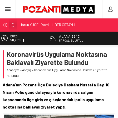
“KILAVUZ HATİCE’NİN MEZARI NEREDE?!!!”
Adana’nın Gizli Cenneti Pozantı Akçatekir Yaylası
ADANA
38°C
EURO
50,2615
Yılmaz Soğutma’dan Buzdolabı Uyarısı
PARÇALI BULUTLU
Gaziantep, Mersin ve Adana’da Web Tasarımın Öncüsü GZR
ALTIN
Koronavirüs Uygulama Noktasına
5.910,66
Ajans
Baklavalı Ziyarette Bulundu
Harun YÜCEL Yazdı: İLBER ORTAYLI
BİST
11.456,34
Anasayfa
»
Asayiş
»
Koronavirüs Uygulama Noktasına Baklavalı Ziyarette
Bulundu
DOLAR
42,6961
Adana’nın Pozantı İlçe Belediye Başkanı Mustafa Çay, 10
Nisan Polis günü dolayısıyla koronavirüs salgını
kapsamında ilçe giriş ve çıkışlarındaki polis uygulama
noktasına baklavalı ziyaret yaptı.