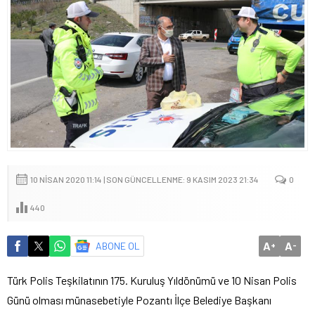
10 NISAN 2020 11:14 | SON GÜNCELLENME: 9 KASIM 2023 21:34
0
440
A
A
ABONE OL
+
-
Türk Polis Teşkilatının 175. Kuruluş Yıldönümü ve 10 Nisan Polis
Günü olması münasebetiyle Pozantı İlçe Belediye Başkanı