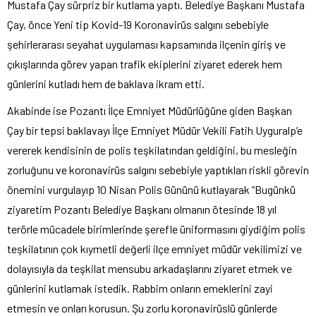
Mustafa Çay sürpriz bir kutlama yaptı. Belediye Başkanı Mustafa
Çay, önce Yeni tip Kovid-19 Koronavirüs salgını sebebiyle
şehirlerarası seyahat uygulaması kapsamında ilçenin giriş ve
çıkışlarında görev yapan trafik ekiplerini ziyaret ederek hem
günlerini kutladı hem de baklava ikram etti.
Akabinde ise Pozantı İlçe Emniyet Müdürlüğüne giden Başkan
Çay bir tepsi baklavayı İlçe Emniyet Müdür Vekili Fatih Uyguralp’e
vererek kendisinin de polis teşkilatından geldiğini, bu mesleğin
zorluğunu ve koronavirüs salgını sebebiyle yaptıkları riskli görevin
önemini vurgulayıp 10 Nisan Polis Gününü kutlayarak “Bugünkü
ziyaretim Pozantı Belediye Başkanı olmanın ötesinde 18 yıl
terörle mücadele birimlerinde şerefle üniformasını giydiğim polis
teşkilatının çok kıymetli değerli ilçe emniyet müdür vekilimizi ve
dolayısıyla da teşkilat mensubu arkadaşlarını ziyaret etmek ve
günlerini kutlamak istedik. Rabbim onların emeklerini zayi
etmesin ve onları korusun. Şu zorlu koronavirüslü günlerde