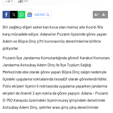
0
447
A
A
ABONE OL
+
-
Biri sağlıkçı diğeri asker karı koca olan memur aile Kovid-19’a
karşı mücadele ediyor. Adana’nın Pozantı ilçesinde görev yapan
Adem ve Büşra Dinç çifti koronavirüs denetimlerine birlikte
gidiyorlar.
Pozantı İlçe Jandarma Komutanlığında görevli Karakol Komutanı
Jandarma Astsubay Adem Dinç ile İlçe Toplum Sağlığı
Merkezinde ebe olarak görev yapan Büşra Dinç salgın nedeniyle
ilçedeki uygulama noktalarında tesadüf olarak görevlendirildiler.
Polis ekipleri ilçenin 5 noktasında uygulama yaparken jandarma
ekipleri de önemli 2 ayrı nokta da görev yapıyor. Adana – Pozantı
D-750 Karayolu üzerindeki ilçenin kuzey girişindeki denetimde
Astsubay Adem Dinç, şehirler arası giriş çıkış denetiminde