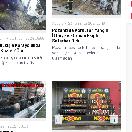
Asayiş
23 Temmuz 2021 23:16
Pozantı’da Korkutan Yangın:
İtfaiye ve Orman Ekipleri
dem
30 Nisan 2024 08:58
Seferber Oldu
Ulukışla Karayolunda
Pozantı ilçesindeki bir evin bahçesinde
 Kaza: 2 Ölü
yangın çıktı. Alevler evlere
kışla ilçesi sınırlarında 4
ulaşmadan...
ığı zincirleme trafik
Kasım 2021 00:03