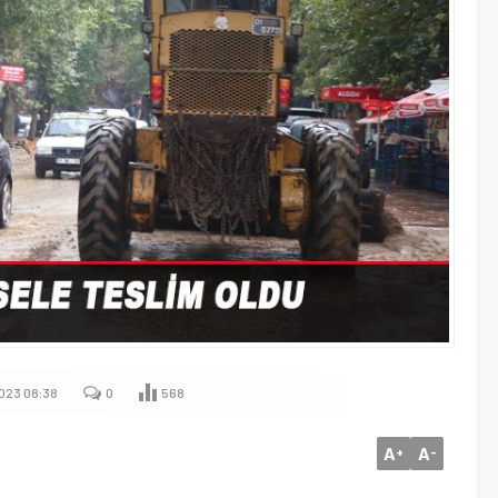
023 08:38
0
568
A
A
+
-