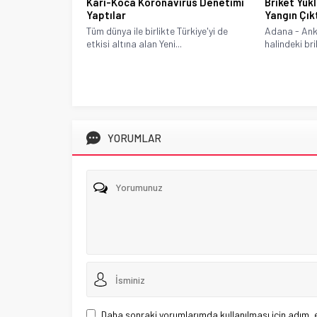
Briket Yük
Karı-Koca Koronavirüs Denetimi
Yangın Çık
Yaptılar
Adana - Ank
Tüm dünya ile birlikte Türkiye'yi de
halindeki bri
etkisi altına alan Yeni...
YORUMLAR
Daha sonraki yorumlarımda kullanılması için adım, 