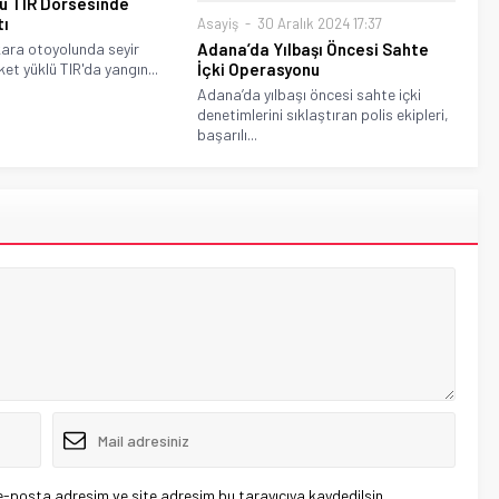
lü TIR Dorsesinde
tı
Asayiş
30 Aralık 2024 17:37
ara otoyolunda seyir
Adana’da Yılbaşı Öncesi Sahte
ket yüklü TIR'da yangın...
İçki Operasyonu
Adana’da yılbaşı öncesi sahte içki
denetimlerini sıklaştıran polis ekipleri,
başarılı...
e-posta adresim ve site adresim bu tarayıcıya kaydedilsin.