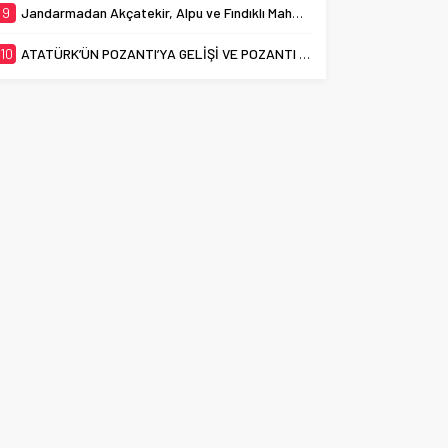
9
Jandarmadan Akçatekir, Alpu ve Fındıklı Mahallelerinde Dolandırıcılık Uyarısı
10
ATATÜRK’ÜN POZANTI’YA GELİŞİ VE POZANTI KONGRESİ’NİN 106. YILI KUTLANDI