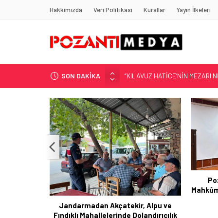
Hakkımızda
Veri Politikası
Kurallar
Yayın İlkeleri
SON DAKİKA
“KILAVUZ HATİCE’NİN MEZARI NE
Adana’nın Gizli Cenneti Pozantı 
Yılmaz Soğutma’dan Buzdolabı U
Gaziantep, Mersin ve Adana’da
Harun YÜCEL Yazdı: İLBER ORTA
Pozantı Kadın Cezaevi’ndeki
Mahkûmlara “Dijital Bağımlılık” Eğitimi
AK Pa
Verildi
, Alpu ve
landırıcılık