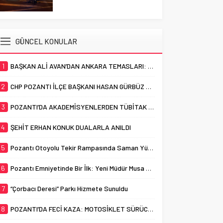
MOTOSİKLET SÜRÜCÜSÜ
amacıyla sürdürdüğü park
HAYATINI KAYBETTİ
çalışmalarına devam ediyor.
Cumhuriyet Mahallesi sınırları
Adana’nın Pozantı ilçesinde
içerisinde bulunan ve uzun
otomobil ile motosikletin
GÜNCEL KONULAR
yıllardır “Çorbacı Deresi” adıyla
çarpışması sonucu meydana
bilinen...
gelen trafik kazasında bir kişi
1
BAŞKAN ALİ AVAN’DAN ANKARA TEMASLARI: “POZANTI İÇİN GÜÇLÜ DESTEK, KESİNTİSİZ HİZMET”
yaşamını yitirdi. Pozantı’da
akşam saatlerinde meydana
2
CHP POZANTI İLÇE BAŞKANI HASAN GÜRBÜZ OLDU
gelen trafik kazasında,
otomobil ile motosiklet çarpıştı.
3
POZANTI’DA AKADEMİSYENLERDEN TÜBİTAK BAŞARISI
Feci kazada motosiklet...
4
ŞEHİT ERHAN KONUK DUALARLA ANILDI
5
Pozantı Otoyolu Tekir Rampasında Saman Yüklü Tır Alevlere Teslim Oldu
6
Pozantı Emniyetinde Bir İlk: Yeni Müdür Musa Yabacı Basınla Buluştu
7
“Çorbacı Deresi” Parkı Hizmete Sunuldu
8
POZANTI’DA FECİ KAZA: MOTOSİKLET SÜRÜCÜSÜ HAYATINI KAYBETTİ