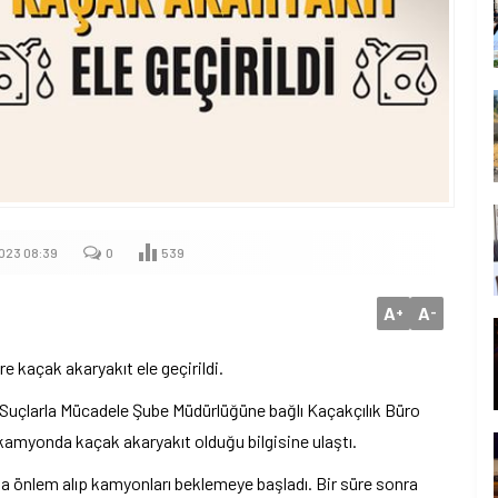
023 08:39
0
539
A
A
+
-
e kaçak akaryakıt ele geçirildi.
Suçlarla Mücadele Şube Müdürlüğüne bağlı Kaçakçılık Büro
ı kamyonda kaçak akaryakıt olduğu bilgisine ulaştı.
 önlem alıp kamyonları beklemeye başladı. Bir süre sonra