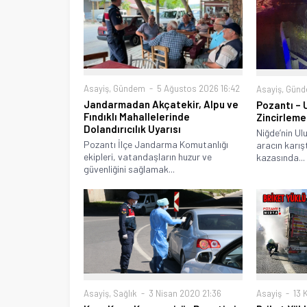
Asayiş
,
Gündem
5 Ağustos 2026 16:42
Asayiş
,
Gün
Jandarmadan Akçatekir, Alpu ve
Pozantı – 
Fındıklı Mahallelerinde
Zincirleme
Dolandırıcılık Uyarısı
Niğde’nin Ulu
Pozantı İlçe Jandarma Komutanlığı
aracın karışt
ekipleri, vatandaşların huzur ve
kazasında...
güvenliğini sağlamak...
Asayiş
13 
Asayiş
,
Sağlık
3 Nisan 2020 21:36