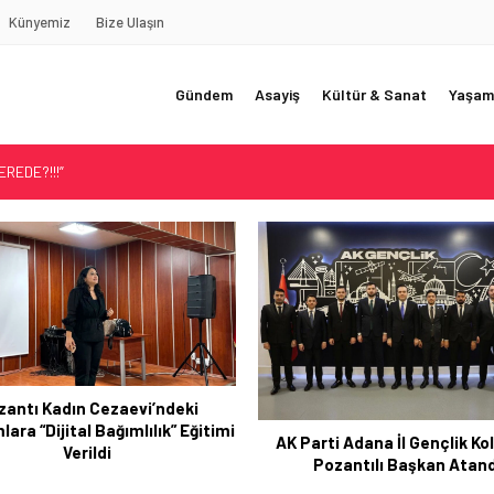
Künyemiz
Bize Ulaşın
Gündem
Asayiş
Kültür & Sanat
Yaşam
REDE?!!!”
Akçatekir Yaylası
yarısı
 Web Tasarımın Öncüsü GZR Ajans
YLI
Pozantı Emniyetinden Ba
Temizliği
rti Adana İl Gençlik Kollarına
Pozantılı Başkan Atandı