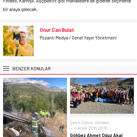
Fındıklı, Kamışlı, Aşçıbekirli gibi mahallelere de giderek seçmenle
bir araya gelecek.
Onur Can Bulat
Pozantı Medya / Genel Yayın Yönetmeni
BENZER KONULAR
Çevre
,
Eğitim
,
Gündem
4 Aralık 2025 09:10
Gökbez Ahmet Oğuz Akal