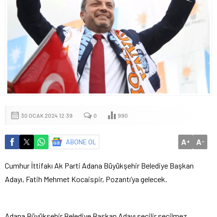
30 OCAK 2024 12:39
0
990
A
A
ABONE OL
+
-
Cumhur İttifakı Ak Parti Adana Büyükşehir Belediye Başkan
Adayı, Fatih Mehmet Kocaispir, Pozantı’ya gelecek.
Adana Büyükşehir Belediye Başkan Adayı seçilir seçilmez,