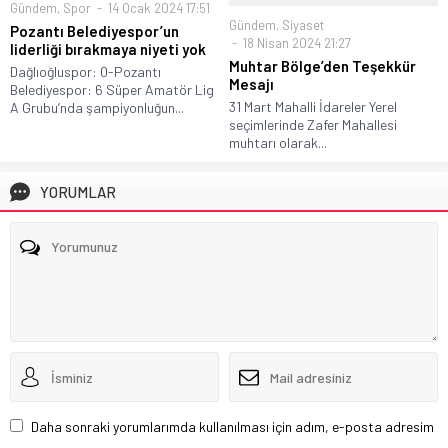
Gündem
,
Spor
14 Ocak 2024 17:51
Gündem
,
Siyaset
Pozantı Belediyespor’un
18 Nisan 2024 21:27
liderliği bırakmaya niyeti yok
Muhtar Bölge’den Teşekkür
Dağlıoğluspor: 0-Pozantı
Mesajı
Belediyespor: 6 Süper Amatör Lig
31 Mart Mahalli İdareler Yerel
A Grubu’nda şampiyonluğun...
seçimlerinde Zafer Mahallesi
muhtarı olarak...
YORUMLAR
Daha sonraki yorumlarımda kullanılması için adım, e-posta adresim