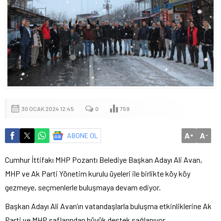
30 OCAK 2024 12:45
0
759
A
A
ABONE OL
+
-
Cumhur İttifakı MHP Pozantı Belediye Başkan Adayı Ali Avan,
MHP ve Ak Parti Yönetim kurulu üyeleri ile birlikte köy köy
gezmeye, seçmenlerle buluşmaya devam ediyor.
Başkan Adayı Ali Avan’ın vatandaşlarla buluşma etkinliklerine Ak
Parti ve MHP saflarından büyük destek sağlanıyor.