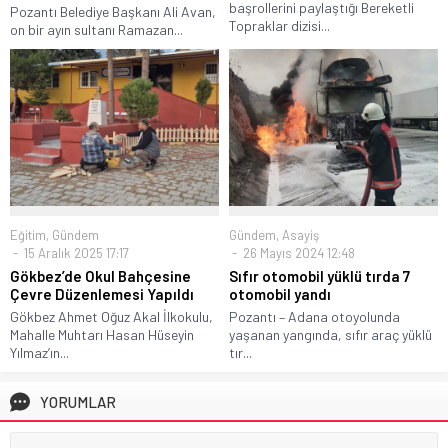
başrollerini paylaştığı Bereketli
Pozantı Belediye Başkanı Ali Avan,
Topraklar dizisi...
on bir ayın sultanı Ramazan...
Eğitim
,
Gündem
Gündem
,
Asayiş
15 Aralık 2025 17:17
26 Mayıs 2024 12:48
Gökbez’de Okul Bahçesine
Sıfır otomobil yüklü tırda 7
Çevre Düzenlemesi Yapıldı
otomobil yandı
Gökbez Ahmet Oğuz Akal İlkokulu,
Pozantı – Adana otoyolunda
Mahalle Muhtarı Hasan Hüseyin
yaşanan yangında, sıfır araç yüklü
Yılmaz’ın...
tır...
YORUMLAR