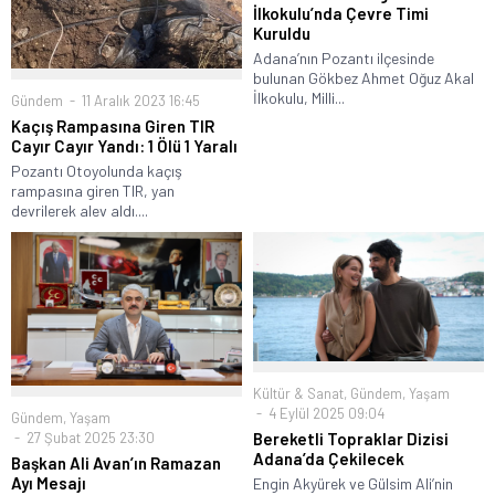
İlkokulu’nda Çevre Timi
Kuruldu
Adana’nın Pozantı ilçesinde
bulunan Gökbez Ahmet Oğuz Akal
İlkokulu, Milli...
Gündem
11 Aralık 2023 16:45
Kaçış Rampasına Giren TIR
Cayır Cayır Yandı: 1 Ölü 1 Yaralı
Pozantı Otoyolunda kaçış
rampasına giren TIR, yan
devrilerek alev aldı....
Kültür & Sanat
,
Gündem
,
Yaşam
4 Eylül 2025 09:04
Gündem
,
Yaşam
27 Şubat 2025 23:30
Bereketli Topraklar Dizisi
Adana’da Çekilecek
Başkan Ali Avan’ın Ramazan
Ayı Mesajı
Engin Akyürek ve Gülsim Ali’nin