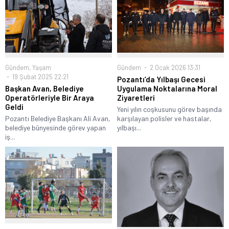
Gündem
,
Yaşam
Gündem
2 Ocak 2026 13:31
19 Şubat 2025 22:21
Pozantı’da Yılbaşı Gecesi
Başkan Avan, Belediye
Uygulama Noktalarına Moral
Operatörleriyle Bir Araya
Ziyaretleri
Geldi
Yeni yılın coşkusunu görev başında
Pozantı Belediye Başkanı Ali Avan,
karşılayan polisler ve hastalar,
belediye bünyesinde görev yapan
yılbaşı...
iş...