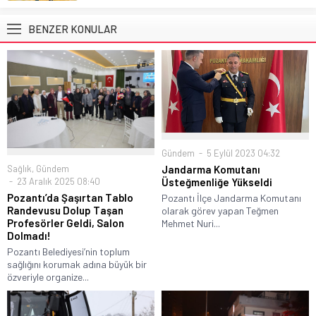
BENZER KONULAR
Gündem
5 Eylül 2023 04:32
Sağlık
,
Gündem
Jandarma Komutanı
23 Aralık 2025 08:40
Üsteğmenliğe Yükseldi
Pozantı’da Şaşırtan Tablo
Pozantı İlçe Jandarma Komutanı
Randevusu Dolup Taşan
olarak görev yapan Teğmen
Profesörler Geldi, Salon
Mehmet Nuri...
Dolmadı!
Pozantı Belediyesi’nin toplum
sağlığını korumak adına büyük bir
özveriyle organize...