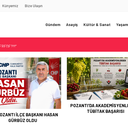
Künyemiz
Bize Ulaşın
Gündem
Asayiş
Kültür & Sanat
Yaşam
REDE?!!!”
Akçatekir Yaylası
yarısı
 Web Tasarımın Öncüsü GZR Ajans
YLI
TI’DA AKADEMİSYENLERDEN
TÜBİTAK BAŞARISI
ŞEHİT ERHAN KONUK DUAL
ANILDI