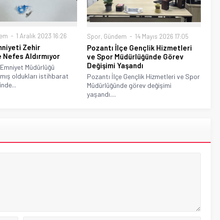
dem
1 Aralık 2023 16:26
Spor
,
Gündem
14 Mayıs 2026 17:05
niyeti Zehir
Pozantı İlçe Gençlik Hizmetleri
e Nefes Aldırmıyor
ve Spor Müdürlüğünde Görev
Değişimi Yaşandı
 Emniyet Müdürlüğü
lmış oldukları istihbarat
Pozantı İlçe Gençlik Hizmetleri ve Spor
inde...
Müdürlüğünde görev değişimi
yaşandı....