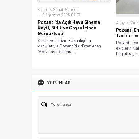
Kültür & Sanat
,
Gündem
8 Ağustos 2025 07:57
Pozantı’da Açık Hava Sinema
Asayiş
,
Gün
Keyfi, Birlik ve Coşku İçinde
Pozantı Em
Gerçekleşti
Tacirlerin
Kültür ve Turizm Bakanlığı’nın
Pozantı İlçe
katkılarıyla Pozantı’da düzenlenen
ekiplerinin a
“Açık Hava Sinema...
bilgisi sayes
YORUMLAR