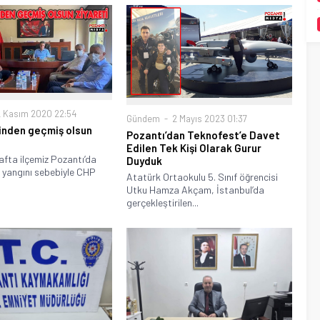
 Kasım 2020 22:54
Gündem
2 Mayıs 2023 01:37
inden geçmiş olsun
Pozantı’dan Teknofest’e Davet
Edilen Tek Kişi Olarak Gurur
afta ilçemiz Pozantı’da
Duyduk
 yangını sebebiyle CHP
Atatürk Ortaokulu 5. Sınıf öğrencisi
Utku Hamza Akçam, İstanbul’da
gerçekleştirilen...