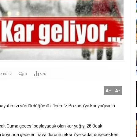
3 06:12
0
576
A
A
+
-
hayatımızı sürdürdüğümüz ilçemiz Pozantı’ya kar yağışının
 Ocak Cuma gecesi başlayacak olan kar yağışı 26 Ocak
n boyunca geceleri hava durumu eksi 7’ye kadar düşecekken