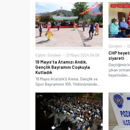
Gündem
12
CHP heyet
Eğitim
,
Gündem
21 Mayıs 2024 08:08
ziyareti
19 Mayıs’ta Atamızı Andık,
Geçtiğimiz h
Gençlik Bayramını Coşkuyla
çıkan orman
Kutladık
heyetinden...
19 Mayıs Atatürk’ü Anma, Gençlik ve
Spor Bayramının 105. Yıldönümünde...