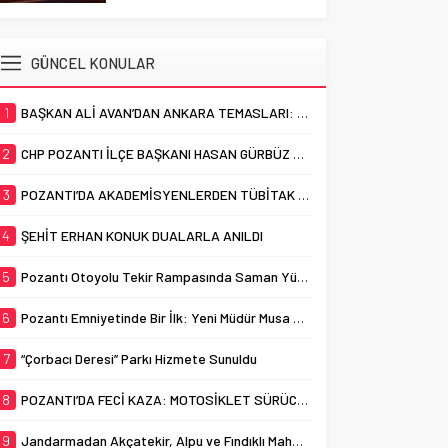
HAYATINI KAYBETTİ
çalışmalarına devam ediyor.
Cumhuriyet Mahallesi sınırları
Adana’nın Pozantı ilçesinde
içerisinde bulunan ve uzun
otomobil ile motosikletin
GÜNCEL KONULAR
yıllardır “Çorbacı Deresi” adıyla
çarpışması sonucu meydana
bilinen...
gelen trafik kazasında bir kişi
1
BAŞKAN ALİ AVAN’DAN ANKARA TEMASLARI: “POZANTI İÇİN GÜÇLÜ DESTEK, KESİNTİSİZ HİZMET”
yaşamını yitirdi. Pozantı’da
akşam saatlerinde meydana
2
CHP POZANTI İLÇE BAŞKANI HASAN GÜRBÜZ OLDU
gelen trafik kazasında,
otomobil ile motosiklet çarpıştı.
3
POZANTI’DA AKADEMİSYENLERDEN TÜBİTAK BAŞARISI
Feci kazada motosiklet...
4
ŞEHİT ERHAN KONUK DUALARLA ANILDI
5
Pozantı Otoyolu Tekir Rampasında Saman Yüklü Tır Alevlere Teslim Oldu
6
Pozantı Emniyetinde Bir İlk: Yeni Müdür Musa Yabacı Basınla Buluştu
7
“Çorbacı Deresi” Parkı Hizmete Sunuldu
8
POZANTI’DA FECİ KAZA: MOTOSİKLET SÜRÜCÜSÜ HAYATINI KAYBETTİ
9
Jandarmadan Akçatekir, Alpu ve Fındıklı Mahallelerinde Dolandırıcılık Uyarısı