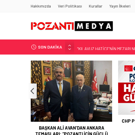
Hakkımızda
Veri Politikası
Kurallar
Yayın İlkeleri
SON DAKİKA
“KILAVUZ HATİCE’NİN MEZARI NE
Adana’nın Gizli Cenneti Pozantı 
Yılmaz Soğutma’dan Buzdolabı U
Gaziantep, Mersin ve Adana’da
Harun YÜCEL Yazdı: İLBER ORTA
POZAN
CHP POZANTI İLÇE BAŞKANI HASAN
GÜRBÜZ OLDU
 ANKARA
ÇİN GÜÇLÜ