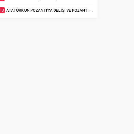
10
ATATÜRK’ÜN POZANTI’YA GELİŞİ VE POZANTI KONGRESİ’NİN 106. YILI KUTLANDI