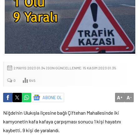
2 MAYIS 2023 01:34 | SON GÜNCELLENME: 15 KASIM 2023 01:35
0
645
A
A
ABONE OL
+
-
Niğde’nin Ulukışla ilçesine bağlı Çiftehan Mahallesinde iki
kamyonetin kafa kafaya çarpışması sonucu 1 kişi hayatını
kaybetti, 9 kişi de yaralandı.