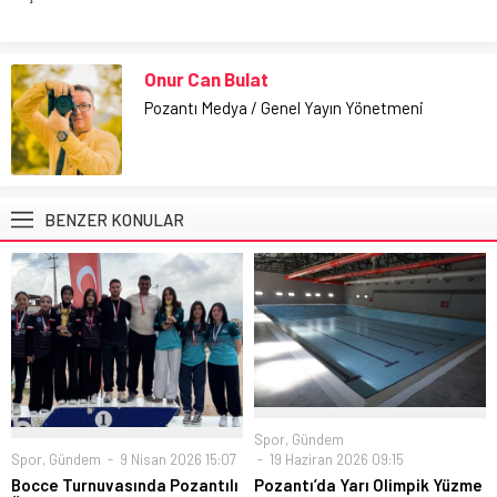
Onur Can Bulat
Pozantı Medya / Genel Yayın Yönetmeni
BENZER KONULAR
Spor
,
Gündem
Spor
,
Gündem
9 Nisan 2026 15:07
19 Haziran 2026 09:15
Bocce Turnuvasında Pozantılı
Pozantı’da Yarı Olimpik Yüzme