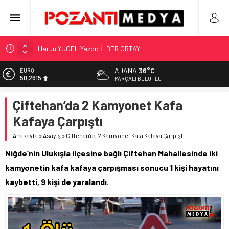
Harun YÜCEL Yazdı: İLBER ORTAYLI
“KILAVUZ HATİCE’NİN MEZARI NEREDE?!!!”
Adana’nın Gizli Cenneti Pozantı Akçatekir Yaylası
ADANA
36°C
EURO
50,2615
Yılmaz Soğutma’dan Buzdolabı Uyarısı
PARÇALI BULUTLU
Gaziantep, Mersin ve Adana’da Web Tasarımın Öncüsü GZR
ALTIN
Çiftehan’da 2 Kamyonet Kafa
5.910,66
Ajans
Kafaya Çarpıştı
BİST
11.456,34
Anasayfa
»
Asayiş
»
Çiftehan’da 2 Kamyonet Kafa Kafaya Çarpıştı
DOLAR
Niğde’nin Ulukışla ilçesine bağlı Çiftehan Mahallesinde iki
42,6961
kamyonetin kafa kafaya çarpışması sonucu 1 kişi hayatını
kaybetti, 9 kişi de yaralandı.