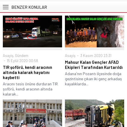
BENZER KONULAR
Asayiş
,
Gündem
Asayiş
3 Kasım 2020 23:31
15 Eylül 2020 00:58
Mahsur Kalan Gençler AFAD
TIR şoförü, kendi aracının
Ekipleri Tarafından Kurtarıldı
altında kalarak hayatını
Adana'nın Pozantı ilçesinde doğa
kaybetti
gezintisine çıkan iki genç arkadaş
Aracını tesis önüne durduran TIR
kayalıklarda...
şoförü, kendi aracının altında
kalarak...