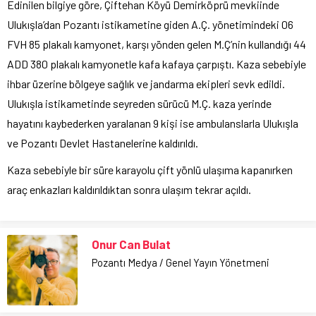
Edinilen bilgiye göre, Çiftehan Köyü Demirköprü mevkiinde
Ulukışla’dan Pozantı istikametine giden A.Ç. yönetimindeki 06
FVH 85 plakalı kamyonet, karşı yönden gelen M.Ç’nin kullandığı 44
ADD 380 plakalı kamyonetle kafa kafaya çarpıştı. Kaza sebebiyle
ihbar üzerine bölgeye sağlık ve jandarma ekipleri sevk edildi.
Ulukışla istikametinde seyreden sürücü M.Ç. kaza yerinde
hayatını kaybederken yaralanan 9 kişi ise ambulanslarla Ulukışla
ve Pozantı Devlet Hastanelerine kaldırıldı.
Kaza sebebiyle bir süre karayolu çift yönlü ulaşıma kapanırken
araç enkazları kaldırıldıktan sonra ulaşım tekrar açıldı.
Onur Can Bulat
Pozantı Medya / Genel Yayın Yönetmeni