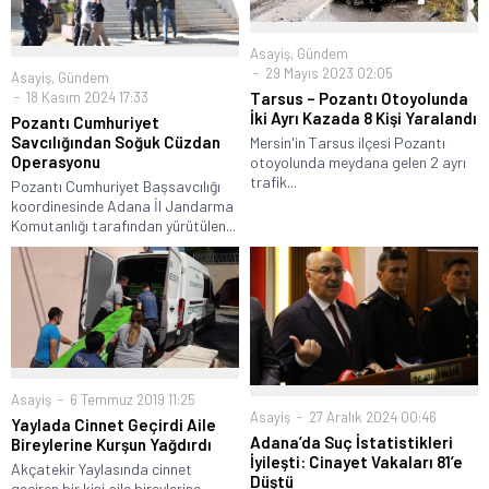
Asayiş
,
Gündem
29 Mayıs 2023 02:05
Asayiş
,
Gündem
18 Kasım 2024 17:33
Tarsus – Pozantı Otoyolunda
İki Ayrı Kazada 8 Kişi Yaralandı
Pozantı Cumhuriyet
Savcılığından Soğuk Cüzdan
Mersin'in Tarsus ilçesi Pozantı
Operasyonu
otoyolunda meydana gelen 2 ayrı
trafik...
Pozantı Cumhuriyet Başsavcılığı
koordinesinde Adana İl Jandarma
Komutanlığı tarafından yürütülen...
Asayiş
6 Temmuz 2019 11:25
Asayiş
27 Aralık 2024 00:46
Yaylada Cinnet Geçirdi Aile
Adana’da Suç İstatistikleri
Bireylerine Kurşun Yağdırdı
İyileşti: Cinayet Vakaları 81’e
Akçatekir Yaylasında cinnet
Düştü
geçiren bir kişi aile bireylerine