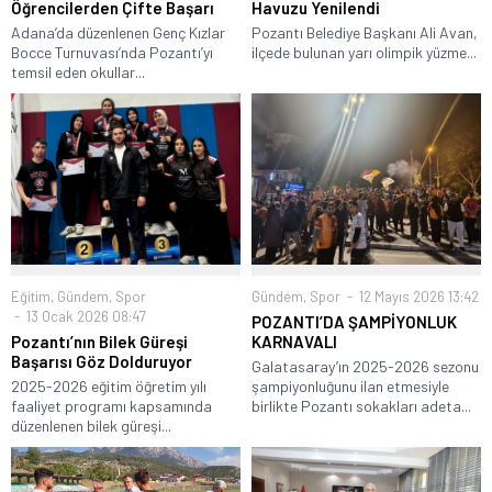
Öğrencilerden Çifte Başarı
Havuzu Yenilendi
Adana’da düzenlenen Genç Kızlar
Pozantı Belediye Başkanı Ali Avan,
Bocce Turnuvası’nda Pozantı’yı
ilçede bulunan yarı olimpik yüzme...
temsil eden okullar...
Eğitim
,
Gündem
,
Spor
Gündem
,
Spor
12 Mayıs 2026 13:42
13 Ocak 2026 08:47
POZANTI’DA ŞAMPİYONLUK
Pozantı’nın Bilek Güreşi
KARNAVALI
Başarısı Göz Dolduruyor
Galatasaray’ın 2025-2026 sezonu
2025-2026 eğitim öğretim yılı
şampiyonluğunu ilan etmesiyle
faaliyet programı kapsamında
birlikte Pozantı sokakları adeta...
düzenlenen bilek güreşi...