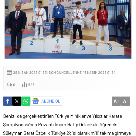
29 NISAN 2023 01:33 | SON GÜNCELLENME: 15 KASIM 2023 01:34
0
523
A
A
ABONE OL
+
-
Denizli’de gerçekleştirilen Türkiye Minikler ve Yıldızlar Karate
Şampiyonası’nda Pozantı İmam Hatip Ortaokulu öğrencisi
Süleyman Berat Özçelik Türkiye 2’cisi olarak milli takıma girmeye