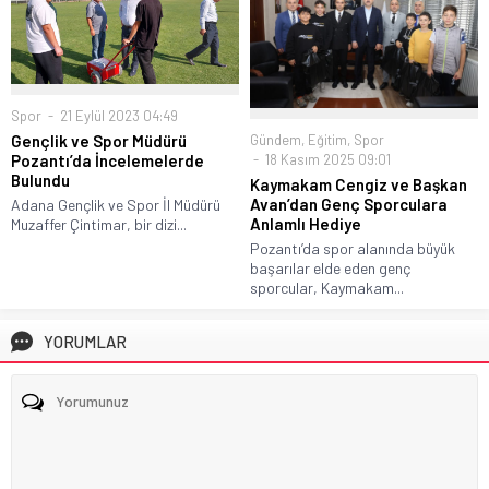
Spor
21 Eylül 2023 04:49
Gündem
,
Eğitim
,
Spor
Gençlik ve Spor Müdürü
18 Kasım 2025 09:01
Pozantı’da İncelemelerde
Bulundu
Kaymakam Cengiz ve Başkan
Avan’dan Genç Sporculara
Adana Gençlik ve Spor İl Müdürü
Anlamlı Hediye
Muzaffer Çintimar, bir dizi...
Pozantı’da spor alanında büyük
başarılar elde eden genç
sporcular, Kaymakam...
YORUMLAR