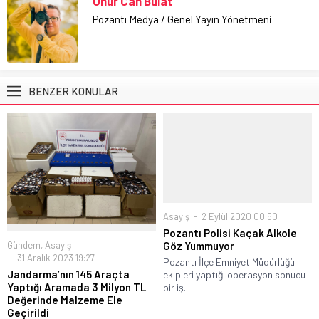
Onur Can Bulat
Pozantı Medya / Genel Yayın Yönetmeni
BENZER KONULAR
Asayiş
2 Eylül 2020 00:50
Pozantı Polisi Kaçak Alkole
Gündem
,
Asayiş
Göz Yummuyor
31 Aralık 2023 19:27
Pozantı İlçe Emniyet Müdürlüğü
Jandarma’nın 145 Araçta
ekipleri yaptığı operasyon sonucu
Yaptığı Aramada 3 Milyon TL
bir iş...
Değerinde Malzeme Ele
Geçirildi