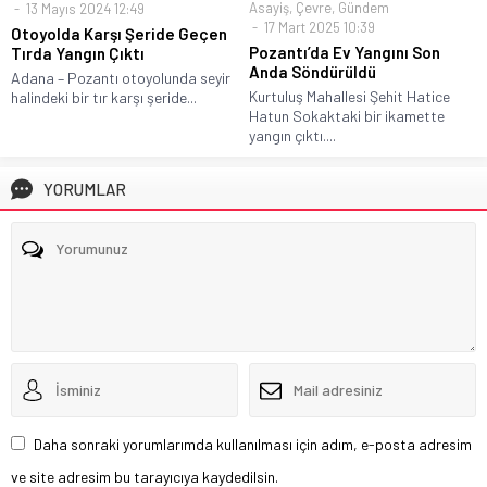
Asayiş
,
Çevre
,
Gündem
13 Mayıs 2024 12:49
17 Mart 2025 10:39
Otoyolda Karşı Şeride Geçen
Pozantı’da Ev Yangını Son
Tırda Yangın Çıktı
Anda Söndürüldü
Adana – Pozantı otoyolunda seyir
Kurtuluş Mahallesi Şehit Hatice
halindeki bir tır karşı şeride...
Hatun Sokaktaki bir ikamette
yangın çıktı....
YORUMLAR
Daha sonraki yorumlarımda kullanılması için adım, e-posta adresim
ve site adresim bu tarayıcıya kaydedilsin.