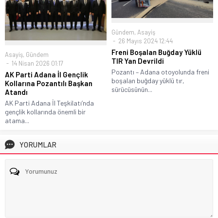
Gündem
,
Asayiş
26 Mayıs 2024 12:44
Freni Boşalan Buğday Yüklü
Asayiş
,
Gündem
TIR Yan Devrildi
14 Nisan 2026 01:17
Pozantı – Adana otoyolunda freni
AK Parti Adana İl Gençlik
boşalan buğday yüklü tır,
Kollarına Pozantılı Başkan
sürücüsünün...
Atandı
AK Parti Adana İl Teşkilatı’nda
gençlik kollarında önemli bir
atama...
YORUMLAR