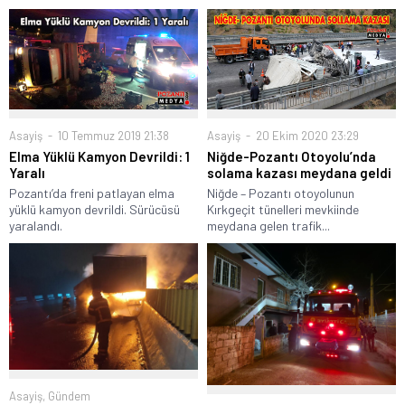
Asayiş
20 Ekim 2020 23:29
Asayiş
10 Temmuz 2019 21:38
Niğde-Pozantı Otoyolu’nda
Elma Yüklü Kamyon Devrildi: 1
solama kazası meydana geldi
Yaralı
Niğde – Pozantı otoyolunun
Pozantı’da freni patlayan elma
Kırkgeçit tünelleri mevkiinde
yüklü kamyon devrildi. Sürücüsü
meydana gelen trafik...
yaralandı.
Asayiş
,
Gündem