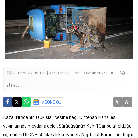
6 TEMMUZ 2019 01:10 | SON GÜNCELLENME: 7 KASIM 2023 01:11
0
480
A
A
ABONE OL
+
-
Kaza, Niğde’nin Ulukışla ilçesine bağlı Çiftehan Mahallesi
yakınlarında meydana geldi. Sürücüsünün Kamil Canbulat olduğu
öğrenilen 01 CNB 38 plakalı kamyonet, Niğde istikametine doğru