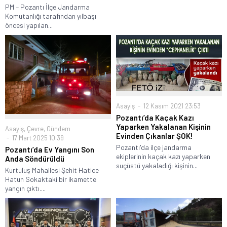
PM – Pozantı İlçe Jandarma
Komutanlığı tarafından yılbaşı
öncesi yapılan...
Asayiş
12 Kasım 2021 23:53
Pozantı’da Kaçak Kazı
Yaparken Yakalanan Kişinin
Asayiş
,
Çevre
,
Gündem
Evinden Çıkanlar ŞOK!
17 Mart 2025 10:39
Pozantı'da ilçe jandarma
Pozantı’da Ev Yangını Son
ekiplerinin kaçak kazı yaparken
Anda Söndürüldü
suçüstü yakaladığı kişinin...
Kurtuluş Mahallesi Şehit Hatice
Hatun Sokaktaki bir ikamette
yangın çıktı....