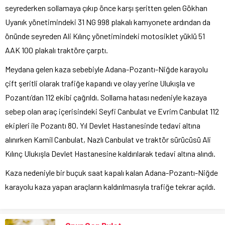
seyrederken sollamaya çıkıp önce karşı şeritten gelen Gökhan
Uyanık yönetimindeki 31 NG 998 plakalı kamyonete ardından da
önünde seyreden Ali Kılınç yönetimindeki motosiklet yüklü 51
AAK 100 plakalı traktöre çarptı.
Meydana gelen kaza sebebiyle Adana-Pozantı-Niğde karayolu
çift şeritli olarak trafiğe kapandı ve olay yerine Ulukışla ve
Pozantı’dan 112 ekibi çağrıldı. Sollama hatası nedeniyle kazaya
sebep olan araç içerisindeki Seyfi Canbulat ve Evrim Canbulat 112
ekipleri ile Pozantı 80. Yıl Devlet Hastanesinde tedavi altına
alınırken Kamil Canbulat, Nazlı Canbulat ve traktör sürücüsü Ali
Kılınç Ulukışla Devlet Hastanesine kaldırılarak tedavi altına alındı.
Kaza nedeniyle bir buçuk saat kapalı kalan Adana-Pozantı-Niğde
karayolu kaza yapan araçların kaldırılmasıyla trafiğe tekrar açıldı.