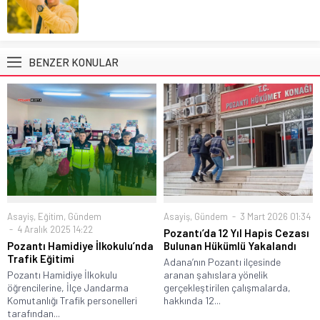
BENZER KONULAR
Asayiş
,
Eğitim
,
Gündem
Asayiş
,
Gündem
3 Mart 2026 01:34
4 Aralık 2025 14:22
Pozantı’da 12 Yıl Hapis Cezası
Pozantı Hamidiye İlkokulu’nda
Bulunan Hükümlü Yakalandı
Trafik Eğitimi
Adana’nın Pozantı ilçesinde
Pozantı Hamidiye İlkokulu
aranan şahıslara yönelik
öğrencilerine, İlçe Jandarma
gerçekleştirilen çalışmalarda,
Komutanlığı Trafik personelleri
hakkında 12...
tarafından...