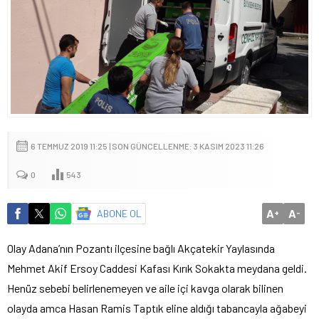
6 TEMMUZ 2019 11:25 | SON GÜNCELLENME: 3 KASIM 2023 11:26
0
543
A
A
ABONE OL
+
-
Olay Adana’nın Pozantı ilçesine bağlı Akçatekir Yaylasında
Mehmet Akif Ersoy Caddesi Kafası Kırık Sokakta meydana geldi.
Henüz sebebi belirlenemeyen ve aile içi kavga olarak bilinen
olayda amca Hasan Ramis Taptık eline aldığı tabancayla ağabeyi