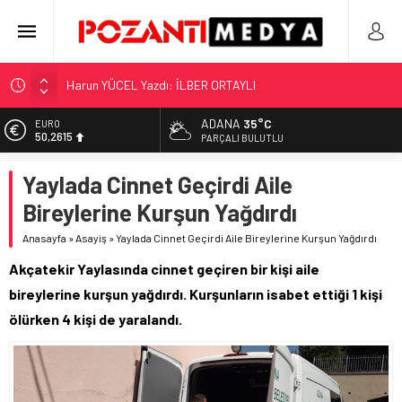
“KILAVUZ HATİCE’NİN MEZARI NEREDE?!!!”
Adana’nın Gizli Cenneti Pozantı Akçatekir Yaylası
ADANA
35°C
EURO
50,2615
Yılmaz Soğutma’dan Buzdolabı Uyarısı
PARÇALI BULUTLU
Gaziantep, Mersin ve Adana’da Web Tasarımın Öncüsü GZR
ALTIN
Yaylada Cinnet Geçirdi Aile
5.910,66
Ajans
Bireylerine Kurşun Yağdırdı
Harun YÜCEL Yazdı: İLBER ORTAYLI
BİST
11.456,34
Anasayfa
»
Asayiş
»
Yaylada Cinnet Geçirdi Aile Bireylerine Kurşun Yağdırdı
DOLAR
Akçatekir Yaylasında cinnet geçiren bir kişi aile
42,6961
bireylerine kurşun yağdırdı. Kurşunların isabet ettiği 1 kişi
ölürken 4 kişi de yaralandı.