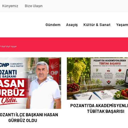
Künyemiz
Bize Ulaşın
Gündem
Asayiş
Kültür & Sanat
Yaşam
REDE?!!!”
Akçatekir Yaylası
yarısı
 Web Tasarımın Öncüsü GZR Ajans
YLI
TI’DA AKADEMİSYENLERDEN
TÜBİTAK BAŞARISI
ŞEHİT ERHAN KONUK DUAL
ANILDI