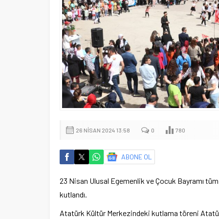
26 NISAN 2024 13:58
0
780
ABONE OL
23 Nisan Ulusal Egemenlik ve Çocuk Bayramı tüm y
kutlandı.
Atatürk Kültür Merkezindeki kutlama töreni Atatür