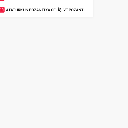
10
ATATÜRK’ÜN POZANTI’YA GELİŞİ VE POZANTI KONGRESİ’NİN 106. YILI KUTLANDI