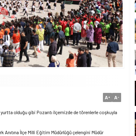
A
A
+
-
urtta olduğu gibi Pozantı ilçemizde de törenlerle coşkuyla
k Anıtına İlçe Milli Eğitim Müdürlüğü çelengini Müdür