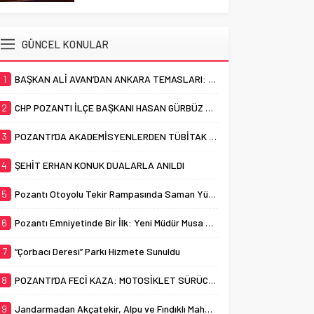
HAYATINI KAYBETTİ
çalışmalarına devam ediyor.
Cumhuriyet Mahallesi sınırları
Adana’nın Pozantı ilçesinde
içerisinde bulunan ve uzun
otomobil ile motosikletin
GÜNCEL KONULAR
yıllardır “Çorbacı Deresi” adıyla
çarpışması sonucu meydana
bilinen...
gelen trafik kazasında bir kişi
1
BAŞKAN ALİ AVAN’DAN ANKARA TEMASLARI: “POZANTI İÇİN GÜÇLÜ DESTEK, KESİNTİSİZ HİZMET”
yaşamını yitirdi. Pozantı’da
akşam saatlerinde meydana
2
CHP POZANTI İLÇE BAŞKANI HASAN GÜRBÜZ OLDU
gelen trafik kazasında,
otomobil ile motosiklet çarpıştı.
3
POZANTI’DA AKADEMİSYENLERDEN TÜBİTAK BAŞARISI
Feci kazada motosiklet...
4
ŞEHİT ERHAN KONUK DUALARLA ANILDI
5
Pozantı Otoyolu Tekir Rampasında Saman Yüklü Tır Alevlere Teslim Oldu
6
Pozantı Emniyetinde Bir İlk: Yeni Müdür Musa Yabacı Basınla Buluştu
7
“Çorbacı Deresi” Parkı Hizmete Sunuldu
8
POZANTI’DA FECİ KAZA: MOTOSİKLET SÜRÜCÜSÜ HAYATINI KAYBETTİ
9
Jandarmadan Akçatekir, Alpu ve Fındıklı Mahallelerinde Dolandırıcılık Uyarısı