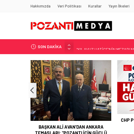
Hakkımızda
Veri Politikası
Kurallar
Yayın İlkeleri
SON DAKİKA
“KILAVUZ HATİCE’NİN MEZARI NE
Adana’nın Gizli Cenneti Pozantı 
Yılmaz Soğutma’dan Buzdolabı U
Gaziantep, Mersin ve Adana’da
Harun YÜCEL Yazdı: İLBER ORTA
POZAN
CHP POZANTI İLÇE BAŞKANI HASAN
GÜRBÜZ OLDU
 ANKARA
ÇİN GÜÇLÜ