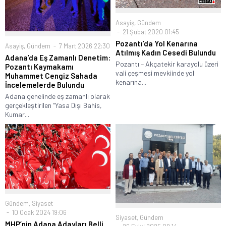
Asayiş
,
Gündem
21 Şubat 2020 01:45
Pozantı’da Yol Kenarına
Asayiş
,
Gündem
7 Mart 2026 22:30
Atılmış Kadın Cesedi Bulundu
Adana’da Eş Zamanlı Denetim:
Pozantı – Akçatekir karayolu üzeri
Pozantı Kaymakamı
vali çeşmesi mevkiinde yol
Muhammet Cengiz Sahada
kenarına...
İncelemelerde Bulundu
Adana genelinde eş zamanlı olarak
gerçekleştirilen “Yasa Dışı Bahis,
Kumar...
Gündem
,
Siyaset
10 Ocak 2024 19:06
Siyaset
,
Gündem
MHP’nin Adana Adayları Belli