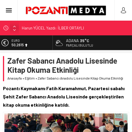
Harun YÜCEL Yazdı: İLBER ORTAYLI
“KILAVUZ HATİCE’NİN MEZARI NEREDE?!!!”
Adana’nın Gizli Cenneti Pozantı Akçatekir Yaylası
ADANA
35°C
EURO
50,2615
PARÇALI BULUTLU
Yılmaz Soğutma’dan Buzdolabı Uyarısı
ALTIN
Gaziantep, Mersin ve Adana’da Web Tasarımın Öncüsü GZR
Zafer Sabancı Anadolu Lisesinde
5.910,66
Ajans
Kitap Okuma Etkinliği
BİST
11.456,34
Anasayfa
»
Eğitim
»
Zafer Sabancı Anadolu Lisesinde Kitap Okuma Etkinliği
DOLAR
Pozantı Kaymakamı Fatih Karamahmut, Pazartesi sabahı
42,6961
Şehit Zafer Sabancı Anadolu Lisesinde gerçekleştirilen
kitap okuma etkinliğine katıldı.