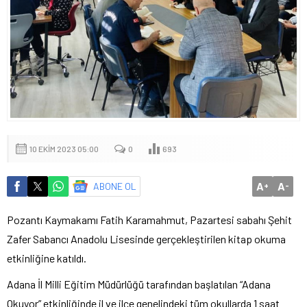
10 EKIM 2023 05:00
0
693
A
A
ABONE OL
+
-
Pozantı Kaymakamı Fatih Karamahmut, Pazartesi sabahı Şehit
Zafer Sabancı Anadolu Lisesinde gerçekleştirilen kitap okuma
etkinliğine katıldı.
Adana İl Milli Eğitim Müdürlüğü tarafından başlatılan “Adana
Okuyor” etkinliğinde il ve ilçe genelindeki tüm okullarda 1 saat