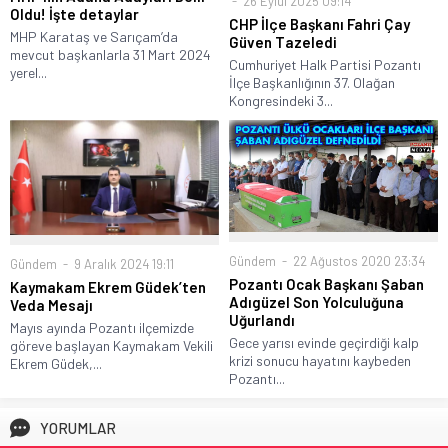
26 Eylül 2025 09:14
Oldu! İşte detaylar
CHP İlçe Başkanı Fahri Çay
MHP Karataş ve Sarıçam’da
Güven Tazeledi
mevcut başkanlarla 31 Mart 2024
Cumhuriyet Halk Partisi Pozantı
yerel...
İlçe Başkanlığının 37. Olağan
Kongresindeki 3...
Gündem
22 Ağustos 2020 23:34
Gündem
9 Aralık 2024 19:11
Pozantı Ocak Başkanı Şaban
Kaymakam Ekrem Güdek’ten
Adıgüzel Son Yolculuğuna
Veda Mesajı
Uğurlandı
Mayıs ayında Pozantı ilçemizde
Gece yarısı evinde geçirdiği kalp
göreve başlayan Kaymakam Vekili
krizi sonucu hayatını kaybeden
Ekrem Güdek,...
Pozantı...
YORUMLAR