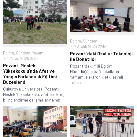
Eğitim
,
Gündem
7 Aralık 2023 22:54
Eğitim
,
Gündem
,
Yaşam
Pozantı’daki Okullar Teknoloji
1 Mayıs 2025 15:58
ile Donatıldı
Pozantı Meslek
Pozantı’daki Milli Eğitim
Yüksekokulu’nda Afet ve
Müdürlüğüne bağlı okulların
Yangın Farkındalık Eğitimi
tamamı elektronik etkileşimli
Düzenlendi
tahta...
Çukurova Üniversitesi Pozantı
Meslek Yüksekokulu, afetlere karşı
bilinçlendirme çalışmalarına hız...