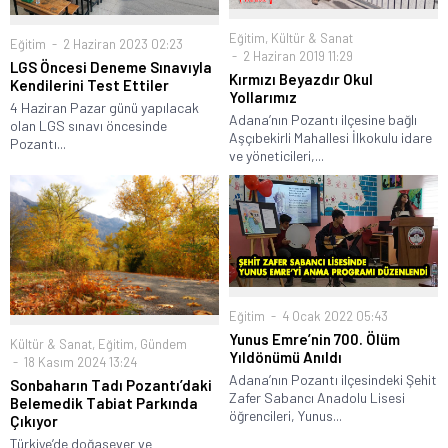
Eğitim
,
Kültür & Sanat
Eğitim
2 Haziran 2023 02:23
2 Haziran 2019 11:29
LGS Öncesi Deneme Sınavıyla
Kırmızı Beyazdır Okul
Kendilerini Test Ettiler
Yollarımız
4 Haziran Pazar günü yapılacak
Adana’nın Pozantı ilçesine bağlı
olan LGS sınavı öncesinde
Aşçıbekirli Mahallesi İlkokulu idare
Pozantı...
ve yöneticileri,...
Eğitim
4 Ocak 2022 05:43
Yunus Emre’nin 700. Ölüm
Kültür & Sanat
,
Eğitim
,
Gündem
Yıldönümü Anıldı
18 Kasım 2024 13:24
Adana’nın Pozantı ilçesindeki Şehit
Sonbaharın Tadı Pozantı’daki
Zafer Sabancı Anadolu Lisesi
Belemedik Tabiat Parkında
öğrencileri, Yunus...
Çıkıyor
Türkiye’de doğasever ve