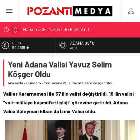
Harun YÜCEL Yazdı: İLBER ORTAYLI
“KILAVUZ HATİCE’NİN MEZARI NEREDE?!!!”
Adana’nın Gizli Cenneti Pozantı Akçatekir Yaylası
ADANA
35°C
EURO
50,2615
Yılmaz Soğutma’dan Buzdolabı Uyarısı
AÇIK
Gaziantep, Mersin ve Adana’da Web Tasarımın Öncüsü GZR
ALTIN
Yeni Adana Valisi Yavuz Selim
5.910,66
Ajans
Köşger Oldu
BİST
11.456,34
Anasayfa
»
Gündem
»
Yeni Adana Valisi Yavuz Selim Köşger Oldu
DOLAR
Valiler Kararnamesi ile 57 ilin valisi değiştirildi, 16 ilin valisi
42,6961
“vali-mülkiye başmüfettişliği” görevine getirildi. Adana
Valisi Süleyman Elban da İzmir Valisi oldu.