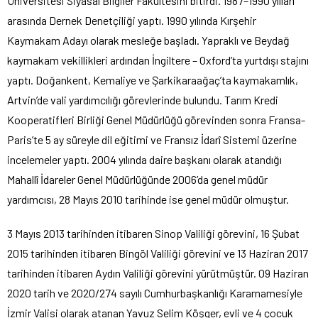
Üniversitesi Siyasal Bilgiler Fakültesini bitirdi. 1987–1990 yılları
arasında Dernek Denetçiliği yaptı. 1990 yılında Kırşehir
Kaymakam Adayı olarak mesleğe başladı. Yapraklı ve Beydağ
kaymakam vekillikleri ardından İngiltere – Oxford’ta yurtdışı stajını
yaptı. Doğankent, Kemaliye ve Şarkikaraağaç’ta kaymakamlık,
Artvin’de vali yardımcılığı görevlerinde bulundu. Tarım Kredi
Kooperatifleri Birliği Genel Müdürlüğü görevinden sonra Fransa-
Paris’te 5 ay süreyle dil eğitimi ve Fransız İdarî Sistemi üzerine
incelemeler yaptı. 2004 yılında daire başkanı olarak atandığı
Mahallî İdareler Genel Müdürlüğünde 2006’da genel müdür
yardımcısı, 28 Mayıs 2010 tarihinde ise genel müdür olmuştur.
3 Mayıs 2013 tarihinden itibaren Sinop Valiliği görevini, 16 Şubat
2015 tarihinden itibaren Bingöl Valiliği görevini ve 13 Haziran 2017
tarihinden itibaren Aydın Valiliği görevini yürütmüştür. 09 Haziran
2020 tarih ve 2020/274 sayılı Cumhurbaşkanlığı Kararnamesiyle
İzmir Valisi olarak atanan Yavuz Selim Köşger, evli ve 4 çocuk