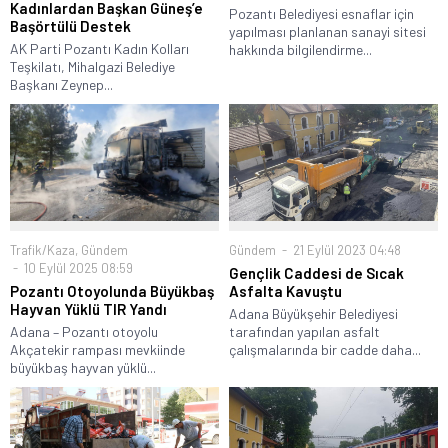
Kadınlardan Başkan Güneş’e
Pozantı Belediyesi esnaflar için
Başörtülü Destek
yapılması planlanan sanayi sitesi
AK Parti Pozantı Kadın Kolları
hakkında bilgilendirme...
Teşkilatı, Mihalgazi Belediye
Başkanı Zeynep...
Trafik/Kaza
,
Gündem
Gündem
21 Eylül 2023 04:48
10 Eylül 2025 08:59
Gençlik Caddesi de Sıcak
Pozantı Otoyolunda Büyükbaş
Asfalta Kavuştu
Hayvan Yüklü TIR Yandı
Adana Büyükşehir Belediyesi
Adana – Pozantı otoyolu
tarafından yapılan asfalt
Akçatekir rampası mevkiinde
çalışmalarında bir cadde daha...
büyükbaş hayvan yüklü...