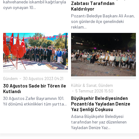
Gündem
30 Eylül 2020 23:00
Pozantı’da 10 kişiye sosyal
mesafe cezası kesildi
Gündem
,
Çevre
31 Ekim 2024 14:17
Adana'nın Pozantı ilçesinde bir
Reklam Tabelaları Büyükşehir
kahvehanede iskambil kağıtlarıyla
Zabıtası Tarafından
oyun oynayan 10...
Kaldırılıyor
Pozantı Belediye Başkanı Ali Avan,
son günlerde ilçe genelindeki
reklam...