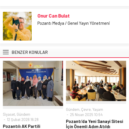
Onur Can Bulat
Pozantı Medya / Genel Yayın Yönetmeni
BENZER KONULAR
Gündem
,
Çevre
,
Yaşam
Siyaset
,
Gündem
25 Nisan 2025 10:54
12 Şubat 2026 16:28
Pozantı’da Yeni Sanayi Sitesi
Pozantılı AK Partili
İçin Önemli Adım Atıldı