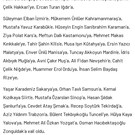
Çelik Hakkari’ye, Ercan Turan Iğdır’a,
Süleyman Elban İzmir’e, Mükerrem Ünlüer Kahramanmaraş’a,
Mustafa Yavuz Karabük’e, Hüseyin Engin Sarıibrahim Karaman’a,
Ziya Polat Kars’a, Meftun Dallı Kastamonu’ya, Mehmet Makas
Kırıkkale’ye, Tahir Şahin Kilis’e, Musa Işın Kütahya’ya, Ersin Yazıcı
Malatya’ya, Enver Ünlü Manisa’ya, Tuncay Akkoyun Mardin’e, İdris
Akbıyık Muğla’ya, Avni Çakır Muş’a, Ali Fidan Nevşehir’e, Cahit
Çelik Niğde’ye, Muammer Erol Ordu’ya, İhsan Selim Baydaş
Rize’ye,
Yaşar Karadeniz Sakarya’ya, Orhan Tavlı Samsun’a, Kemal
Kızılkaya Siirt’e, Mustafa Özarslan Sinop’a, Hasan Şıldak
Şanlıurfa’ya, Cevdet Atay Şırnak’a, Recep Soytürk Tekirdağ’a,
Aziz Yıldırım Trabzon’a, Bülent Tekbıyıkoğlu Tunceli’ye, Hülya Kaya
Yalova’ya, Mehmet Ali Özkan Yozgat’a, Osman Hacıbektaşoğlu
Zonguldak’a vali oldu.