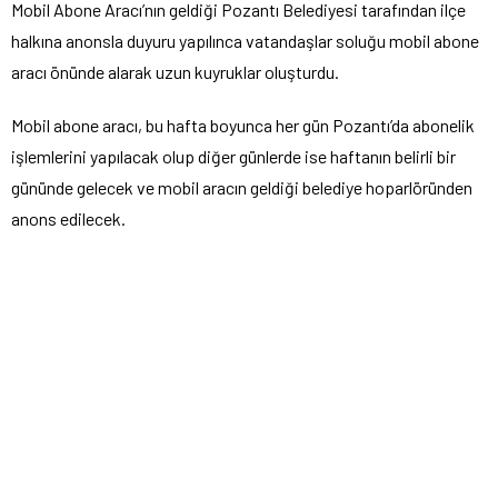
VATANDAŞLAR AKIN ETTİ
Abonelik işlemlerini yaptırmak isteyen vatandaşlar için Aksagaz
Mobil Abone Aracı’nın geldiği Pozantı Belediyesi tarafından ilçe
halkına anonsla duyuru yapılınca vatandaşlar soluğu mobil abone
aracı önünde alarak uzun kuyruklar oluşturdu.
Mobil abone aracı, bu hafta boyunca her gün Pozantı’da abonelik
işlemlerini yapılacak olup diğer günlerde ise haftanın belirli bir
gününde gelecek ve mobil aracın geldiği belediye hoparlöründen
anons edilecek.