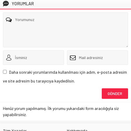
Gündem
30 Ağustos 2023 04:21
Kültür & Sanat
,
Gündem
30 Ağustos Sade bir Tören ile
5 Temmuz 2026 15:50
Kutlandı
Büyükşehir Belediyesinden
30 Ağustos Zafer Bayramının 101.
Pozantı’da Yayladan Denize
Yıl dönümü etkinlikleri tüm yurtta...
Yaz Şenliği Coşkusu
Adana Büyükşehir Belediyesi
tarafından her yaz düzenlenen
Yayladan Denize Yaz...
YORUMLAR