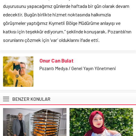
olması gereken halkımız çok mağdur oluyordu. Gidiş-geliş
masrafları, kaybettikleri zaman nedeniyle mağduriyet
yaşıyorlardı. Aksagaz Bölge Müdürümüz Değerli Dostum Sayın
Halit Demir Beyefendiyi ziyaret ederek bu sorunun çözümü
noktasındaki talebim, bugün itibariyle Mobil Abone Aracı ile iki
vezneden olmak üzere çözümlenerek Pozantı Belediyemiz
yanında abone işlemlerine başlanmıştır. Bu hafta sonuna kadar
devam edecek abone işlemleri diğer haftalarda belirlenecek ve
duyurusunu yapacağımız günlerde haftada bir gün olarak devam
edecektir. Bugün birlikte hizmet noktasında halkımızla
görüşmeler yaptığımız Kıymetli Bölge Müdürüme anlayışı ve
katkısı için teşekkür ediyorum.” şeklinde konuşarak, Pozantılı’nın
sorunlarını çözmek için ‘var’ olduklarını ifade etti.
Onur Can Bulat
Pozantı Medya / Genel Yayın Yönetmeni