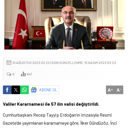
10 AĞUSTOS 2023 03:22 | SON GÜNCELLENME: 15 KASIM 2023 03:23
0
647
A
A
ABONE OL
+
-
Valiler Kararnamesi ile 57 ilin valisi değiştirildi.
Cumhurbaşkanı Recep Tayyip Erdoğan’ın imzasıyla Resmi
Gazete’de yayımlanan kararnameye göre, İlker Gündüzöz, İnci