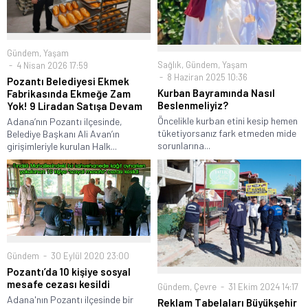
BENZER KONULAR
Gündem
,
Yaşam
Sağlık
,
Gündem
,
Yaşam
4 Nisan 2026 17:59
8 Haziran 2025 10:36
Pozantı Belediyesi Ekmek
Kurban Bayramında Nasıl
Fabrikasında Ekmeğe Zam
Beslenmeliyiz?
Yok! 9 Liradan Satışa Devam
Öncelikle kurban etini kesip hemen
Adana’nın Pozantı ilçesinde,
tüketiyorsanız fark etmeden mide
Belediye Başkanı Ali Avan’ın
sorunlarına...
girişimleriyle kurulan Halk...