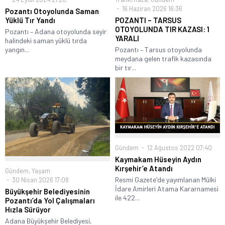
16 Haziran 2026 16:36
Pozantı Otoyolunda Saman
POZANTI – TARSUS
Yüklü Tır Yandı
OTOYOLUNDA TIR KAZASI: 1
Pozantı – Adana otoyolunda seyir
YARALI
halindeki saman yüklü tırda
Pozantı – Tarsus otoyolunda
yangın...
meydana gelen trafik kazasında
bir tır...
Gündem
12 Ağustos 2022 07:40
Kaymakam Hüseyin Aydın
Kırşehir’e Atandı
Gündem
,
Yaşam
Resmi Gazete'de yayımlanan Mülki
30 Nisan 2026 17:08
İdare Amirleri Atama Kararnamesi
Büyükşehir Belediyesinin
ile 422...
Pozantı’da Yol Çalışmaları
Hızla Sürüyor
Adana Büyükşehir Belediyesi,