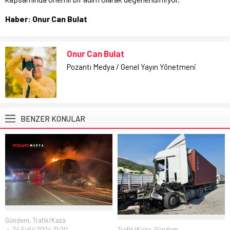
Haber: Onur Can Bulat
Onur Can Bulat
Pozantı Medya / Genel Yayın Yönetmeni
BENZER KONULAR
Gündem
,
Trafik/Kaza
Trafik/Kaza
,
Gündem
24 Eylül 2024 21:20