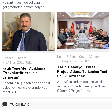
Pozantı ilçesinde yol yapım
çalışmalarına devam ediyor....
Kültür & Sanat
,
Çevre
,
Gündem
Siyaset
,
Gündem
14 Ağustos 2025 11:39
24 Mart 2025 10:12
Tarihi Demiryolu Mirası
Fatih Yenel’den Açıklama
Projesi Adana Turizmine Yeni
“Provakatörlere İzin
Soluk Getirecek
Vermeyin”
Adana’nın turizm potansiyelini
Pozantı’nın iş insanlarından eski
artıracak “Tarihi Demiryolu Mirası
belediye meclis üyelerinde Fatih
Güdümlü Projesi” tüm...
Yenel CHP’li...
YORUMLAR