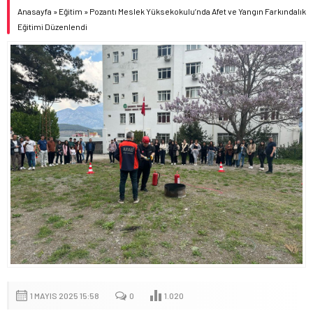
Anasayfa
»
Eğitim
»
Pozantı Meslek Yüksekokulu’nda Afet ve Yangın Farkındalık
Eğitimi Düzenlendi
1 MAYIS 2025 15:58
0
1.020