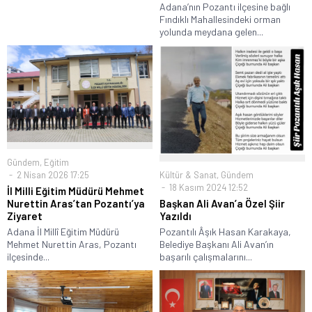
Adana’nın Pozantı ilçesine bağlı
Fındıklı Mahallesindeki orman
yolunda meydana gelen...
Gündem
,
Eğitim
Kültür & Sanat
,
Gündem
2 Nisan 2026 17:25
18 Kasım 2024 12:52
İl Milli Eğitim Müdürü Mehmet
Başkan Ali Avan’a Özel Şiir
Nurettin Aras’tan Pozantı’ya
Yazıldı
Ziyaret
Pozantılı Âşık Hasan Karakaya,
Adana İl Millî Eğitim Müdürü
Belediye Başkanı Ali Avan’ın
Mehmet Nurettin Aras, Pozantı
başarılı çalışmalarını...
ilçesinde...