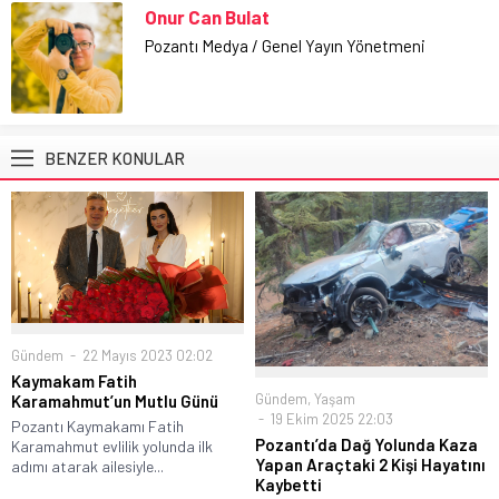
Onur Can Bulat
Pozantı Medya / Genel Yayın Yönetmeni
BENZER KONULAR
Gündem
22 Mayıs 2023 02:02
Kaymakam Fatih
Gündem
,
Yaşam
Karamahmut’un Mutlu Günü
19 Ekim 2025 22:03
Pozantı Kaymakamı Fatih
Pozantı’da Dağ Yolunda Kaza
Karamahmut evlilik yolunda ilk
Yapan Araçtaki 2 Kişi Hayatını
adımı atarak ailesiyle...
Kaybetti